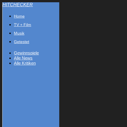
HITCHECKER
Home
TV + Film
Musik
Getestet
Gewinnspiele
Alle News
Alle Kritiken