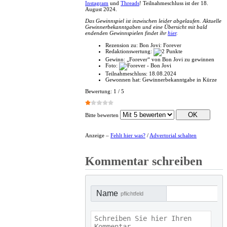
Instagram
und
Threads
! Teilnahmeschluss ist der 18.
August 2024.
Das Gewinnspiel ist inzwischen leider abgelaufen. Aktuelle
Gewinnerbekanntgaben und eine Übersicht mit bald
endenden Gewinnspielen findet ihr
hier
.
Rezension zu:
Bon Jovi: Forever
Redaktionswertung:
Gewinn:
„Forever“ von Bon Jovi zu gewinnen
Foto:
Teilnahmeschluss:
18.08.2024
Gewonnen hat:
Gewinnerbekanntgabe in Kürze
Bewertung:
1
/
5
Bitte bewerten
Anzeige –
Fehlt hier was?
/
Advertorial schalten
Kommentar schreiben
Name
pflichtfeld