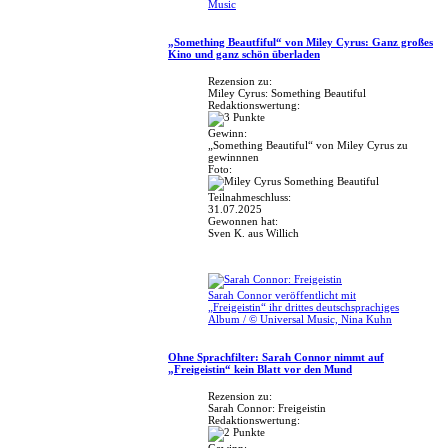
Music
„Something Beautfiful“ von Miley Cyrus: Ganz großes
Kino und ganz schön überladen
Rezension zu:
Miley Cyrus: Something Beautiful
Redaktionswertung:
Gewinn:
„Something Beautiful“ von Miley Cyrus zu
gewinnnen
Foto:
Teilnahmeschluss:
31.07.2025
Gewonnen hat:
Sven K. aus Willich
Sarah Connor veröffentlicht mit
„Freigeistin“ ihr drittes deutschsprachiges
Album / © Universal Music, Nina Kuhn
Ohne Sprachfilter: Sarah Connor nimmt auf
„Freigeistin“ kein Blatt vor den Mund
Rezension zu:
Sarah Connor: Freigeistin
Redaktionswertung:
Gewinn: