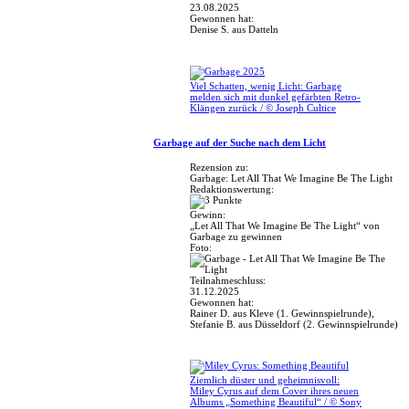
23.08.2025
Gewonnen hat:
Denise S. aus Datteln
Viel Schatten, wenig Licht: Garbage
melden sich mit dunkel gefärbten Retro-
Klängen zurück / © Joseph Cultice
Garbage auf der Suche nach dem Licht
Rezension zu:
Garbage: Let All That We Imagine Be The Light
Redaktionswertung:
Gewinn:
„Let All That We Imagine Be The Light“ von
Garbage zu gewinnen
Foto:
Teilnahmeschluss:
31.12.2025
Gewonnen hat:
Rainer D. aus Kleve (1. Gewinnspielrunde),
Stefanie B. aus Düsseldorf (2. Gewinnspielrunde)
Ziemlich düster und geheimnisvoll:
Miley Cyrus auf dem Cover ihres neuen
Albums „Something Beautiful“ / © Sony