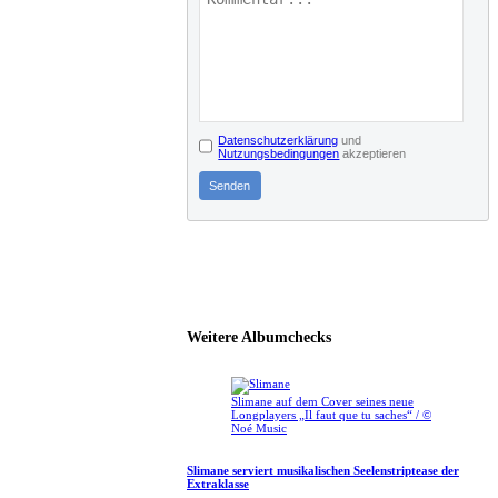
Datenschutzerklärung
und
Nutzungsbedingungen
akzeptieren
Senden
Weitere Albumchecks
Slimane auf dem Cover seines neue
Longplayers „Il faut que tu saches“ / ©
Noé Music
Slimane serviert musikalischen Seelenstriptease der
Extraklasse