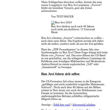
Wenn Schlagerfans abrocken wollen, könnte das zum
neuen Longplayer von Bon Jovi passieren. „Forever“
bleibt ein bemühter Versuch, gute alte Zeiten
aufzuwärmen.
Von
TEXT-BAUER
Bon Jovi denken auch nach 40 Jahren
noch nicht ans Aufhören / © Universal
Music
Bon Jovi scheinen „forever“ weitermachen zu wollen –
auch ohne neue Ideen. Das Ergebnis erweist sich daher
nicht als zeitlos, sondern mehr als aus der Zeit gefallen.
Plant der „ZDF-Fernsehgarten“ in diesem Jahr eine
Sonderausgabe zu Bon Jovi? Diese Frage drängt sich beim
Hören von „Forever“ auf. Das neue Album der US-Band
ist wie geschaffen, um die schlageraffinen Lemminge im
Publikum zum freudigen Mitklatschen und Moderatorin
Andrea Kiewel zu einem euphorischen „Toll“ oder
„Sensationell“ zu bewegen.
Bon Jovi feiern sich selbst
Die US-Formation fiel schon immer in die Kategorie
„gefälliger und nicht sonderlich origineller Mainstream-
Softrock“. Doch nach über 40 Jahren auf der Bühne
scheint in New Jersey nur noch der Holzhammer zum
Einsatz zu kommen. An die hymnischen,
stadiontauglichen Refrains schließen obligatorische
Mitgröl-Chöre an.
Anzeige –
Fehlt hier was?
/
Advertorial schalten