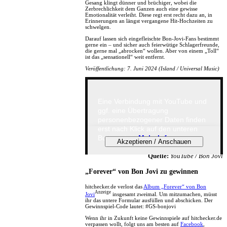
Gesang klingt dünner und brüchiger, wobei die
Zerbrechlichkeit dem Ganzen auch eine gewisse
Emotionalität verleiht. Diese regt erst recht dazu an, in
Erinnerungen an längst vergangene Hit-Hochzeiten zu
schwelgen.
Darauf lassen sich eingefleischte Bon-Jovi-Fans bestimmt
gerne ein – und sicher auch feierwütige Schlagerfreunde,
die gerne mal „abrocken“ wollen. Aber von einem „Toll“
ist das „sensationell“ weit entfernt.
Veröffentlichung: 7. Juni 2024 (Island / Universal Music)
Eine Verbindung mit YouTube und
ggf. eine Übertragung
personenbezogener Daten finden
erst nach Klick auf den unteren
Button statt.
Mehr Infos...
Quelle:
YouTube / Bon Jovi
„Forever“ von Bon Jovi zu gewinnen
hitchecker.de verlost das
Album „Forever“ von Bon
Anzeige
Jovi
insgesamt zweimal. Um mitzumachen, müsst
ihr das untere Formular ausfüllen und abschicken. Der
Gewinnspiel-Code lautet: #GS-bonjovi
Wenn ihr in Zukunft keine Gewinnspiele auf hitchecker.de
verpassen wollt, folgt uns am besten auf
Facebook
,