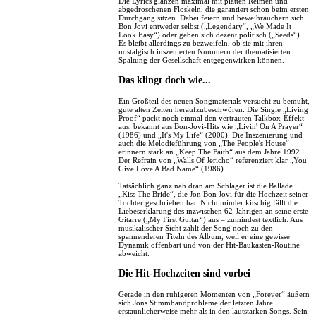
Die Lyrics glänzen maximal mit platten Reimen und
abgedroschenen Floskeln, die garantiert schon beim ersten
Durchgang sitzen. Dabei feiern und beweihräuchern sich
Bon Jovi entweder selbst („Legendary“, „We Made It
Look Easy“) oder geben sich dezent politisch („Seeds“).
Es bleibt allerdings zu bezweifeln, ob sie mit ihren
nostalgisch inszenierten Nummern der thematisierten
Spaltung der Gesellschaft entgegenwirken können.
Das klingt doch wie...
Ein Großteil des neuen Songmaterials versucht zu bemüht,
gute alten Zeiten heraufzubeschwören: Die Single „Living
Proof“ packt noch einmal den vertrauten Talkbox-Effekt
aus, bekannt aus Bon-Jovi-Hits wie „Livin' On A Prayer“
(1986) und „It's My Life“ (2000). Die Inszenierung und
auch die Melodieführung von „The People's House“
erinnern stark an „Keep The Faith“ aus dem Jahre 1992.
Der Refrain von „Walls Of Jericho“ referenziert klar „You
Give Love A Bad Name“ (1986).
Tatsächlich ganz nah dran am Schlager ist die Ballade
„Kiss The Bride“, die Jon Bon Jovi für die Hochzeit seiner
Tochter geschrieben hat. Nicht minder kitschig fällt die
Liebeserklärung des inzwischen 62-Jährigen an seine erste
Gitarre („My First Guitar“) aus – zumindest textlich. Aus
musikalischer Sicht zählt der Song noch zu den
spannenderen Titeln des Album, weil er eine gewisse
Dynamik offenbart und von der Hit-Baukasten-Routine
abweicht.
Die Hit-Hochzeiten sind vorbei
Gerade in den ruhigeren Momenten von „Forever“ äußern
sich Jons Stimmbandprobleme der letzten Jahre
erstaunlicherweise mehr als in den lautstarken Songs. Sein