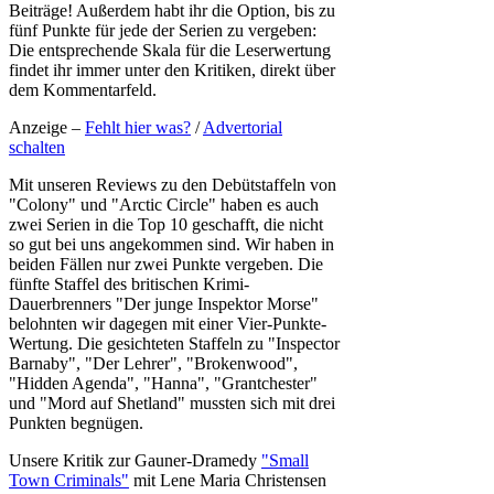
Beiträge! Außerdem habt ihr die Option, bis zu
fünf Punkte für jede der Serien zu vergeben:
Die entsprechende Skala für die Leserwertung
findet ihr immer unter den Kritiken, direkt über
dem Kommentarfeld.
Anzeige –
Fehlt hier was?
/
Advertorial
schalten
Mit unseren Reviews zu den Debütstaffeln von
"Colony" und "Arctic Circle" haben es auch
zwei Serien in die Top 10 geschafft, die nicht
so gut bei uns angekommen sind. Wir haben in
beiden Fällen nur zwei Punkte vergeben. Die
fünfte Staffel des britischen Krimi-
Dauerbrenners "Der junge Inspektor Morse"
belohnten wir dagegen mit einer Vier-Punkte-
Wertung. Die gesichteten Staffeln zu "Inspector
Barnaby", "Der Lehrer", "Brokenwood",
"Hidden Agenda", "Hanna", "Grantchester"
und "Mord auf Shetland" mussten sich mit drei
Punkten begnügen.
Unsere Kritik zur Gauner-Dramedy
"Small
Town Criminals"
mit Lene Maria Christensen