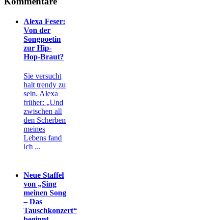
Kommentare
Alexa Feser:
Von der
Songpoetin
zur Hip-
Hop-Braut?
Sie versucht
halt trendy zu
sein. Alexa
früher: „Und
zwischen all
den Scherben
meines
Lebens fand
ich ...
Neue Staffel
von „Sing
meinen Song
– Das
Tauschkonzert“
beginnt