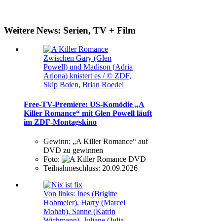
Weitere News: Serien, TV + Film
Zwischen Gary (Glen
Powell) und Madison (Adria
Arjona) knistert es / © ZDF,
Skip Bolen, Brian Roedel
Free-TV-Premiere: US-Komödie „A
Killer Romance“ mit Glen Powell läuft
im ZDF-Montagskino
Gewinn:
„A Killer Romance“ auf
DVD zu gewinnen
Foto:
Teilnahmeschluss:
20.09.2026
Von links: Ines (Brigitte
Hobmeier), Harry (Marcel
Mohab), Sanne (Katrin
Wichmann), Juliane (Julia