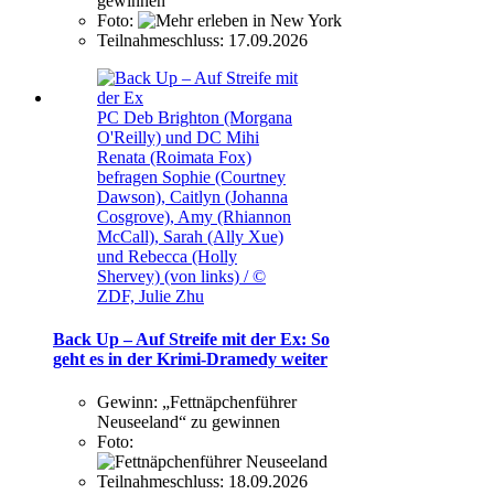
gewinnen
Foto:
Teilnahmeschluss:
17.09.2026
PC Deb Brighton (Morgana
O'Reilly) und DC Mihi
Renata (Roimata Fox)
befragen Sophie (Courtney
Dawson), Caitlyn (Johanna
Cosgrove), Amy (Rhiannon
McCall), Sarah (Ally Xue)
und Rebecca (Holly
Shervey) (von links) / ©
ZDF, Julie Zhu
Back Up – Auf Streife mit der Ex: So
geht es in der Krimi-Dramedy weiter
Gewinn:
„Fettnäpchenführer
Neuseeland“ zu gewinnen
Foto:
Teilnahmeschluss:
18.09.2026