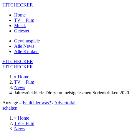
HITCHECKER
Home
TV + Film
Musik
Getestet
Gewinnspiele
Alle News
Alle Kritiken
HITCHECKER
HITCHECKER
» Home
TV + Film
News
Jahresrückblick: Die zehn meistgelesenen Serienkritiken 2020
Anzeige –
Fehlt hier was?
/
Advertorial
schalten
» Home
TV + Film
News