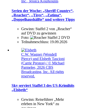
Inc., Jessica Kourkounis
Serien der Woche: „Sheriff Country“,
„Reacher“, „Tires“, „Zatima“,
„Doppelhaushälfte“ und weitere Tipps
Gewinn:
Staffel 2 von „Reacher“
auf DVD zu gewinnen
Foto:
Teilnahmeschluss:
19.09.2026
C.W. Wagner (Wendell
Pierce) und Elsbeth Tascioni
(Carrie Preston) / © Michael
Parmelee, 2026 CBS
Broadcasting, Inc. All rights
reserved.
Sky serviert Staffel 3 des US-Krimihits
„Elsbeth“
Gewinn:
Reiseführer „Mehr
erleben in New York“ zu