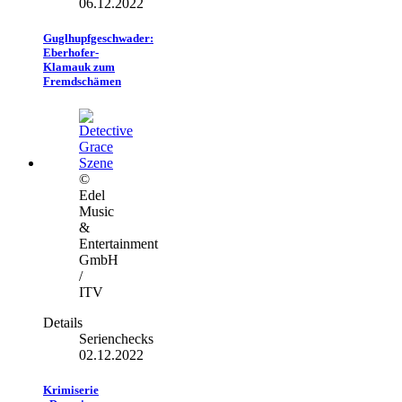
06.12.2022
Guglhupfgeschwader:
Eberhofer-
Klamauk zum
Fremdschämen
©
Edel
Music
&
Entertainment
GmbH
/
ITV
Details
Serienchecks
02.12.2022
Krimiserie