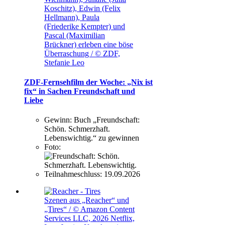
Koschitz), Edwin (Felix
Hellmann), Paula
(Friederike Kempter) und
Pascal (Maximilian
Brückner) erleben eine böse
Überraschung / © ZDF,
Stefanie Leo
ZDF-Fernsehfilm der Woche: „Nix ist
fix“ in Sachen Freundschaft und
Liebe
Gewinn:
Buch „Freundschaft:
Schön. Schmerzhaft.
Lebenswichtig.“ zu gewinnen
Foto:
Teilnahmeschluss:
19.09.2026
Szenen aus „Reacher“ und
„Tires“ / © Amazon Content
Services LLC, 2026 Netflix,