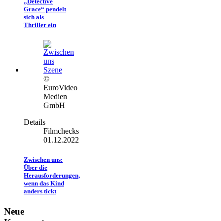
„Detective
Grace“ pendelt
sich als
Thriller ein
©
EuroVideo
Medien
GmbH
Details
Filmchecks
01.12.2022
Zwischen uns:
Über die
Herausforderungen,
wenn das Kind
anders tickt
Neue