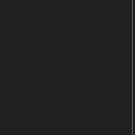
Mission könnten Hanna und Marissa wieder mehr
Schwung in das Amazon Original bringen und eine
echte Einheit bilden.
Fazit:
Season 2 von "Hanna" gewinnt leider erst
spät an Tempo. Viel zu lange stehen unwichtige
Nebencharaktere im Mittelpunkt, die am Ende nur
minimale Funktionen erfüllen. Trotz bekannter
Handlung ist der Serienauftakt im Vergleich
deutlich unberechenbarer und kurzweiliger
ausgefallen.
"Wer ist Hanna?" auf DVD zu