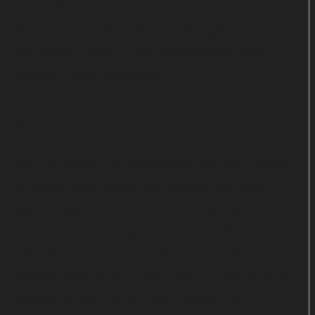
verbunden sind. Fast könnte man The Meadows für
ein ganz normales Internat halten, gäbe es nicht
das tägliche Schieß- und Kampftraining für die
künftigen Killer-Agentinnen.
Anstrengende Teenie-Gören
Doch die Action und das Tempo kommen "Hanna"
an dieser Stelle tatsächlich ziemlich abhanden,
einmal abgesehen von einem zum Scheitern
verurteilten Befreiungsversuch durch Marissa. Der
Fokus liegt eine ganze Weile nicht auf der
Protagonistin, sondern auf Clara und den anderen
pubertierenden Gören. Das Problem: Die