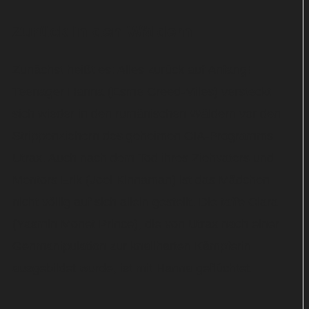
Zurück in den Wäldern
Zunächst heißt es: Alles zurück auf Anfang!
Teenager Hanna (Esme Creed-Miles) versteckt
sich wieder in den rumänischen Wäldern vor den
Strippenziehern des geheimen CIA-Programms
Utrax. Auch nach dem Tod ihres Ziehvaters und
Mentors Erik (Joel Kinnaman) ist das Mädchen
nicht völlig auf sich allein gestellt. Die taffe Clara
(Yasmin Monet Prince), die von Utrax nach einer
Genmanipulation zur knallharten Kämpferin
ausgebildet wurde, ist mit Hanna geflüchtet.