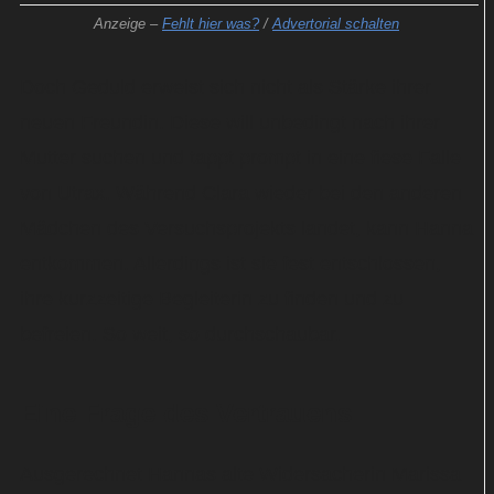
Anzeige –
Fehlt hier was?
/
Advertorial schalten
Doch Geduld erweist sich nicht als Stärke ihrer
neuen Freundin. Diese will unbedingt nach ihrer
Mutter suchen und tappt prompt in eine fiese Falle
von Utrax. Während Clara wieder bei den anderen
Mädchen des Versuchsprojekts landet, kann Hanna
entkommen. Allerdings ist sie fest entschlossen,
ihre kurzzeitige Begleiterin zu finden und zu
befreien. So weit, so durchschaubar.
Eine Frage des Vertrauens
Ausgerechnet Hannas alte Widersacherin Marissa