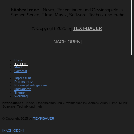
hitchecker.de
- News, Rezensionen und Gewinnspiele in
Sachen Serien, Filme, Musik, Software, Technik und mehr
© Copyright 2025 by
TEXT-BAUER
[NACH OBEN]
Home
TV + Film
Musik
Getestet
Impressum
Datenschutz
Nutzungsbedingungen
Mediadaten
Themen
Werbung
hitchecker.de
- News, Rezensionen und Gewinnspiele in Sachen Serien, Filme, Musik,
Software, Technik und mehr
© Copyright 2025 by
TEXT-BAUER
[NACH OBEN]