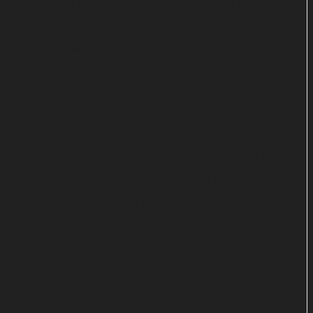
mit von der Partie, hinterfragt den ihnen erteilten
Tötungsauftrag allerdings schnell. Doch kann sie
ihre Mitstreiterinnen davon abhalten, für Utrax zu
morden? Und wo ist eigentlich Wiegler
abgeblieben?
Letztere Frage zieht sich wie ein roter Faden durch
die achtteilige Staffel. Mireille Enos taucht in ihrer
Rolle immer mal wieder auf und will Hanna zur
Flucht verhelfen. Doch ständig wird sie böse
ausgeknockt und verschwindet erneut von der
Bildfläche. Ein wirklich undankbarer Job!
Joel Kinnaman fehlt