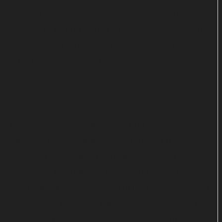
Pendant zur innigen Vater-Tochter-Beziehung
zwischen Erik und Hanna ist das noch lange nicht.
Es zeigt sich allzu deutlich, wie sehr Joel Kinnaman
in den aktuellen Folgen fehlt.
Staffel 3 bereits bestellt
Vielleicht geht Serienschöpfer und Drehbuchautor
David Farr diese Baustelle aber in der dritten
Staffel an, die Amazon bereits abgesegnet hat.
Hoffentlich unterhält die Serie dann weiter im Stil
eines klassischen Agenten-Thrillers mit packenden
Actionszenen und überraschenden Wendungen.
Als gemeinsam agierendes Duo auf gefährlicher