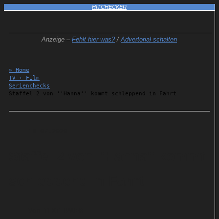
HITCHECKER
Anzeige –
Fehlt hier was?
/
Advertorial schalten
» Home
TV + Film
Serienchecks
Staffel 2 von ''Hanna'' kommt schleppend in Fahrt
18.07.2020
Staffel 2 von ''Hanna'' kommt
schleppend in Fahrt
Von
TEXT-BAUER