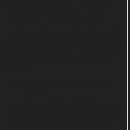
Wiegler (Mireille Enos) bietet in der Notsituation
ihre Hilfe an. Doch kann Hanna ihr wirklich
vertrauen? Sie deutet die tatsächlich guten
Absichten der CIA-Agentin falsch und entscheidet
sich für einen Alleingang. Zwar spürt sie Clara und
die anderen Mädchen in einer Einrichtung namens
The Meadows in Großbritannien auf, wird aber
geschnappt.
Wie zuvor Clara sträubt sich Hanna zunächst,
wieder ins Utrax-Programm eingegliedert zu
werden. Oder ist genau das ihre Bestimmung? Die
Mädchen haben inzwischen Identitäten zugewiesen
bekommen, die mit neu gewonnenen Freiheiten