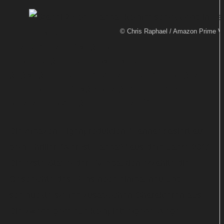
Bei Amazon Prime
© Chris Raphael / Amazon Prime V
Video sind Anfang Juli
neue Folgen von "Hanna" online
gegangen. Lohnt sich die Fortsetzung der
Serie um ein fragwürdiges CIA-Experiment
und die flüchtige Titelheldin?
Die Amazon-Eigenproduktion "Hanna" basiert auf
dem Thriller "Wer ist Hanna?" aus dem Jahre 2011.
Die erste Staffel der TV-Adaption erzählte die
Geschichte des Films noch einmal neu und
schmückte sie mit zusätzlichen Charakteren aus.
Die zweite geht nun komplett eigene Wege.