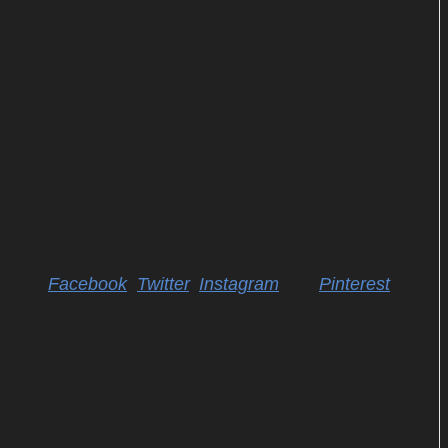
gewinnen
hitchecker.de verlost zweimal die Filmvorlage zu
"Hanna" auf DVD. Um mitzumachen, müsst ihr das
untere Formular ausfüllen und abschicken. Der
Gewinnspiel-Code lautet: #GS-hanna
Wenn ihr auch in Zukunft keine Gewinnspiele auf
hitchecker.de verpassen wollt, folgt uns am besten
auf
Facebook
,
Twitter
,
Instagram
und
Pinterest
!
Teilnahmeschluss ist der 12. August 2020.
Das Gewinnspiel ist beendet. Gewonnen haben
Lars A. aus Dresden und Kai S. aus Koblenz.