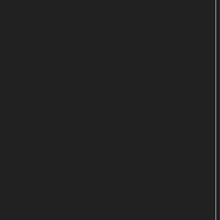
zahlreichen Figuren bleiben so eindimensional und
klischeebehaftet wie die erfundenen Profile und
Eigenschaften, die ihnen die neue Utrax-
Mitarbeiterin Terri Miller (Cherrelle Skeete)
vorgegeben hat.
Sei es die rebellisch-wütende Clemency alias
Clara, die leichtgläubige Sandy (Áine Rose Daly)
oder die burschikose Jules (Gianna Kiehl): Allesamt
scheinen sie einer ziemlich anstrengenden Teenie-
Soap entsprungen. Interessanter wird diese
Konstellation erst, als die Mädchen von Utrax-
Leiter John Carmichael (Dermot Mulroney) auf eine
externe Mission geschickt werden. Auch Hanna ist