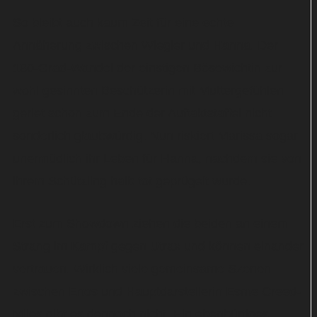
So bleibt auch kaum Zeit für eine echte
Annäherung zwischen Wiegler und Hanna. Der
180-Grad-Wandel der einstigen Bösewichtin zur
wohl gesinnten Beschützerin mit Muttergefühlen
geriet schon zum Ende der Auftaktstaffel nicht
sonderlich glaubwürdig. Nun riskiert Marissa sogar
unermüdlich ihr Leben für Hanna, nachdem sie von
ihrem Schützling halb tot geprügelt wurde.
Erst zum Showdown ziehen die beiden an einem
Strang im Kampf gegen Utrax und können einander
vertrauen. Wirklich viele gemeinsame Szenen
zwischen Enos und Hauptdarstellerin Esme Creed-
Miles gibt es dennoch nicht. Ein ebenbürtiges