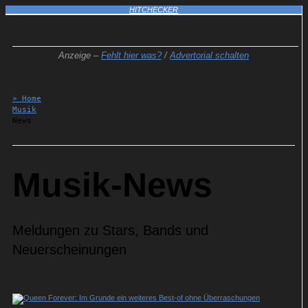
HITCHECKER
Anzeige –
Fehlt hier was?
/
Advertorial schalten
» Home
Musik
News
Musik-News
Meldungen zu Stars, Bands und
Neuerscheinungen