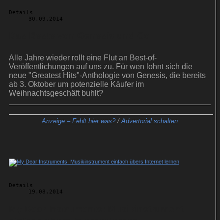
Details
30.09.2014
Das Beste von Genesis und Co
Alle Jahre wieder rollt eine Flut an Best-of-
Veröffentlichungen auf uns zu. Für wen lohnt sich die
neue "Greatest Hits"-Anthologie von Genesis, die bereits
ab 3. Oktober um potenzielle Käufer im
Weihnachtsgeschäft buhlt?
Anzeige –
Fehlt hier was?
/
Advertorial schalten
Details
19.08.2014
My Dear Instruments: Musikinstrument