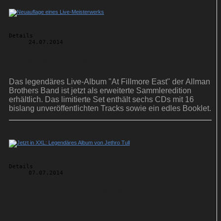
Details
24.07.2014
Neuauflage eines Live-Meisterwerks
Das legendäres Live-Album "At Fillmore East" der Allman
Brothers Band ist jetzt als erweiterte Sammleredition
erhältlich. Das limitierte Set enthält sechs CDs mit 16
bislang unveröffentlichten Tracks sowie ein edles Booklet.
Details
07.07.2014
Jetzt in XXL: Legendäres Album von Jethro
Tull