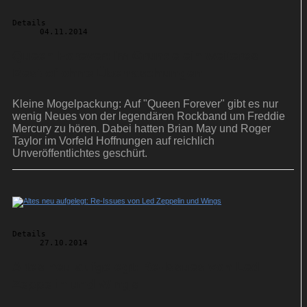
Details
04.11.2014
Queen Forever: Im Grunde ein weiteres
Best-of ohne Überraschungen
Kleine Mogelpackung: Auf "Queen Forever" gibt es nur
wenig Neues von der legendären Rockband um Freddie
Mercury zu hören. Dabei hatten Brian May und Roger
Taylor im Vorfeld Hoffnungen auf reichlich
Unveröffentlichtes geschürt.
Details
27.10.2014
Altes neu aufgelegt: Re-Issues von Led
Zeppelin und Wings