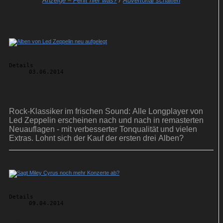
Anzeige –
Fehlt hier was?
/
Advertorial schalten
Details
03.06.2014
Alben von Led Zeppelin neu aufgelegt
Rock-Klassiker im frischen Sound: Alle Longplayer von
Led Zeppelin erscheinen nach und nach in remasterten
Neuauflagen - mit verbesserter Tonqualität und vielen
Extras. Lohnt sich der Kauf der ersten drei Alben?
Details
09.04.2014
Sagt Miley Cyrus noch mehr Konzerte ab?