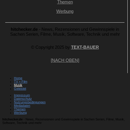
Themen
Werbung
hitchecker.de
- News, Rezensionen und Gewinnspiele in
Sachen Serien, Filme, Musik, Software, Technik und mehr
© Copyright 2025 by
TEXT-BAUER
[NACH OBEN]
Home
TV + Film
Musik
Getestet
Impressum
Datenschutz
Nutzungsbedingungen
Mediadaten
Themen
Werbung
hitchecker.de
- News, Rezensionen und Gewinnspiele in Sachen Serien, Filme, Musik,
Software, Technik und mehr