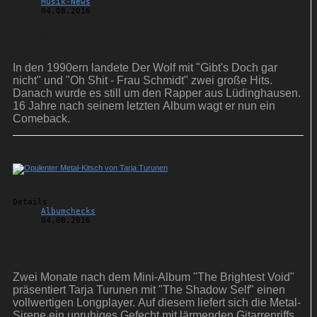
Musik-News
04.08.2016
Der Wolf: Comeback nach 16 Jahren
In den 1990ern landete Der Wolf mit "Gibt's Doch gar
nicht" und "Oh Shit - Frau Schmidt" zwei große Hits.
Danach wurde es still um den Rapper aus Lüdinghausen.
16 Jahre nach seinem letzten Album wagt er nun ein
Comeback.
Details
Albumchecks
04.08.2016
Opulenter Metal-Kitsch von Tarja Turunen
Zwei Monate nach dem Mini-Album "The Brightest Void"
präsentiert Tarja Turunen mit "The Shadow Self" einen
vollwertigen Longplayer. Auf diesem liefert sich die Metal-
Sirene ein unruhiges Gefecht mit lärmenden Gitarrenriffs.