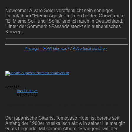
Newcomer Álvaro Soler veröffentlicht sein sonniges
Debütalbum "Eterno Agosto" mit den beiden Ohrwürmern
"El Mismo Sol" und "Sofia" endlich auch in Deutschland.
Hinter der Sommerhit-Fassade steckt ein authentisches
Konzept.
Anzeige –
Fehlt hier was?
/
Advertorial schalten
Details
Musik-News
04.07.2016
Japans Superstar Hotei mit neuem Album
Der japanische Gitarrist Tomoyaso Hotei ist bereits seit
Anfang der 1980er musikalisch aktiv. In seiner Heimat gilt
er als Legende. Mit seinem Album "Strangers" will der