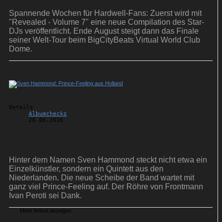
Spannende Wochen für Hardwell-Fans: Zuerst wird mit
"Revealed - Volume 7" eine neue Compilation des Star-
DJs veröffentlicht. Ende August steigt dann das Finale
seiner Welt-Tour beim BigCityBeats Virtual World Club
Dome.
Details
Albumchecks
20.06.2016
Sven Hammond: Prince-Feeling aus Holland
Hinter dem Namen Sven Hammond steckt nicht etwa ein
Einzelkünstler, sondern ein Quintett aus den
Niederlanden. Die neue Scheibe der Band wartet mit
ganz viel Prince-Feeling auf. Der Röhre von Frontmann
Ivan Peroti sei Dank.
Mehr Artikel anzeigen