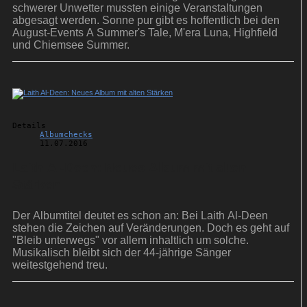
schwerer Unwetter mussten einige Veranstaltungen
abgesagt werden. Sonne pur gibt es hoffentlich bei den
August-Events A Summer's Tale, M'era Luna, Highfield
und Chiemsee Summer.
Details
Albumchecks
11.07.2016
Laith Al-Deen: Neues Album mit alten
Stärken
Der Albumtitel deutet es schon an: Bei Laith Al-Deen
stehen die Zeichen auf Veränderungen. Doch es geht auf
"Bleib unterwegs" vor allem inhaltlich um solche.
Musikalisch bleibt sich der 44-jährige Sänger
weitestgehend treu.