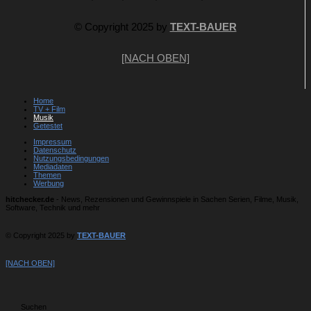
© Copyright 2025 by
TEXT-BAUER
[NACH OBEN]
Home
TV + Film
Musik
Getestet
Impressum
Datenschutz
Nutzungsbedingungen
Mediadaten
Themen
Werbung
hitchecker.de
- News, Rezensionen und Gewinnspiele in Sachen Serien, Filme, Musik,
Software, Technik und mehr
© Copyright 2025 by
TEXT-BAUER
[NACH OBEN]
Suchen