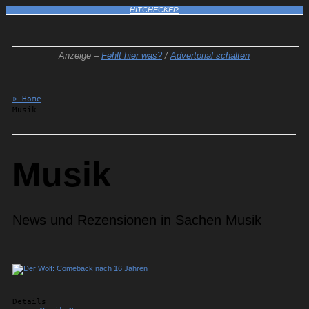
HITCHECKER
Anzeige –
Fehlt hier was?
/
Advertorial schalten
» Home
Musik
Musik
News und Rezensionen in Sachen Musik
Details