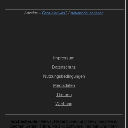
Anzeige –
Fehlt hier was?
/
Advertorial schalten
Impressum
Datenschutz
Nutzungsbedingungen
Mediadaten
Themen
Werbung
hitchecker.de
- News, Rezensionen und Gewinnspiele in
Sachen Serien, Filme, Musik, Software, Technik und mehr