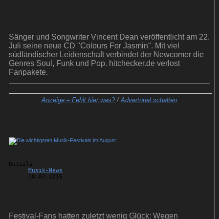
Vincent Dean: Ein Mallorquiner mit Soul im
Blut
Sänger und Songwriter Vincent Dean veröffentlicht am 22.
Juli seine neue CD "Colours For Jasmin". Mit viel
südländischer Leidenschaft verbindet der Newcomer die
Genres Soul, Funk und Pop. hitchecker.de verlost
Fanpakete.
Anzeige –
Fehlt hier was?
/
Advertorial schalten
Details
Musik-News
18.07.2016
Die wichtigsten Musik-Festivals im August
Festival-Fans hatten zuletzt wenig Glück: Wegen