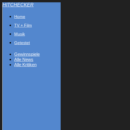
HITCHECKER
Home
TV + Film
Musik
Getestet
Gewinnspiele
Alle News
Alle Kritiken