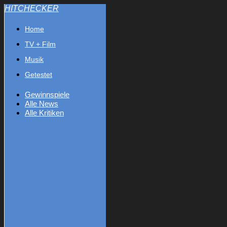
HITCHECKER
Home
TV + Film
Musik
Getestet
Gewinnspiele
Alle News
Alle Kritiken