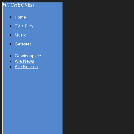
HITCHECKER
Home
TV + Film
Musik
Getestet
Gewinnspiele
Alle News
Alle Kritiken