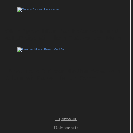
Ohne Sprachfilter: Sarah Connor nimmt
auf „Freigeistin“ kein Blatt vor den Mund
„Breath And Air“ von Heather Nova – ein
Album wie Balsam für die Seele
Impressum
Datenschutz