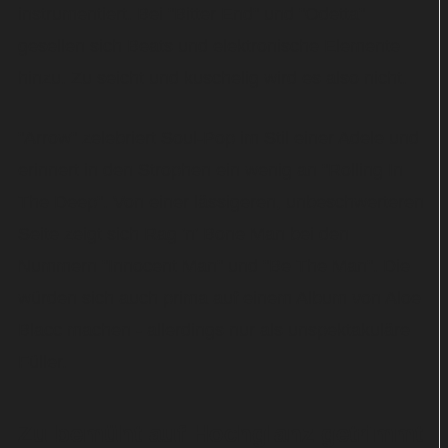
instrumentiert. Bei "Bitter End" und "Odetta"
gesellen sich Beats und elektronische Elemente
hinzu. Zu seicht und kuschelig wird es also nicht.
"Arrow" zelebriert Soul-Pop im Stil einer Adele und
erinnert in den Strophen ein wenig an "Rolling In
The Deep". Von einer lässigeren, unbeschwerteren
Seite zeigt sich Rag 'n' Bone Man bei den
Nummern "Innocent Man" und "Be The Man". Die
würden sich auch prima auf einem Album von Aloe
Blacc machen - allerdings nur als unspektakuläre
Füller.
Zu bemüht auf Hochglanz getrimmt