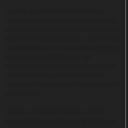
"Ego" und "As You Are" kombinieren Blues-,
Gospel-, Soul- und Hip-Hop-Elemente. Gospelig
bleibt es auch mit dem zweieinhalbminütigen "Die
Easy", das der 32-jährige Sänger a cappella voller
Inbrunst herauspresst. Seine markante Stimme ist
ohne Frage der Star des Albums. Das
Songmaterial enttäuscht dagegen ein wenig, weil
das Niveau und der gewisse Aha-Effekt des
eindringlichen Vorab-Hits einfach nicht wiederholt
werden können.
Vielleicht hat Graham einfach mit zu vielen
verschiedenen Songwritern und Produzenten an