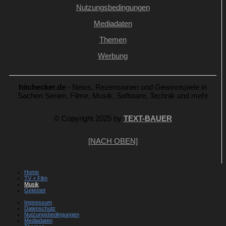
Nutzungsbedingungen
Mediadaten
Themen
Werbung
hitchecker.de
- News, Rezensionen und Gewinnspiele in
Sachen Serien, Filme, Musik, Software, Technik und mehr
© Copyright 2025 by
TEXT-BAUER
[NACH OBEN]
Home
TV + Film
Musik
Getestet
Impressum
Datenschutz
Nutzungsbedingungen
Mediadaten