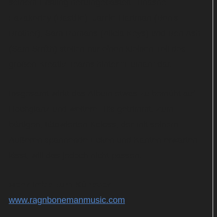
seinem Erstling herumgebastelt. Tinashe
Fazakerley (Bastille), Jamie Hartman (Ben's
Brother), Sam Romans (Alicia Keys) und Ben Ash
(Sam Smith) stellen nur einen kleinen Teil des
großen Kreativ-Teams hinter "Human" dar.
Insgesamt wirkt das Album etwas zu bemüht auf
Hochglanz und weitere Hits getrimmt. Zum
bärtigen, tätowierten Koloss, der mit seinem
Äußeren spannende Ecken und Kanten erwarten
lässt, will das jedoch nicht passen.
Mehr Infos zum Künstler:
www.ragnbonemanmusic.com