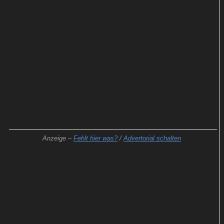
Deutlich griffiger und überraschend poppig sind die
Titel auf der regulären Standard-Ausgabe von
"Human" ausgefallen: Die neue Single "Skin"
bedient allzu vertraute Akkorde, funktioniert aber
gerade durch ihren treffsicheren, hymnischen
Refrain. Ebenso bietet sich das dezent folkige
"Grace" zum Radio-Dauereinsatz an.
Anzeige –
Fehlt hier was?
/
Advertorial schalten
Gleiches gilt für die zahlreichen Balladen, die
Grahams gefühlvoller Soul-Röhre auf den Leib
geschrieben sind: "Love You Any Less" ist
konventionell mit Piano und Streichern