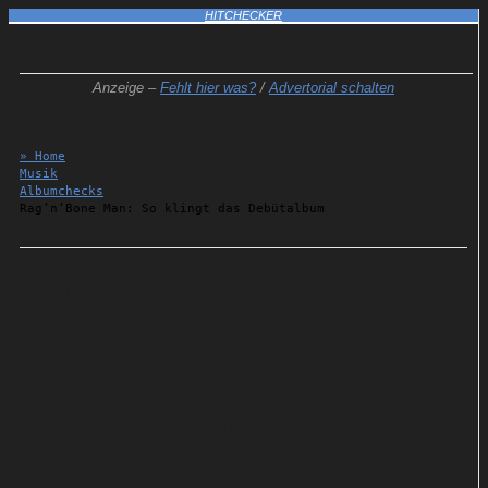
HITCHECKER
Anzeige –
Fehlt hier was?
/
Advertorial schalten
» Home
Musik
Albumchecks
Rag’n’Bone Man: So klingt das Debütalbum
Details
06.02.2017
Rag’n’Bone Man: So klingt
das Debütalbum