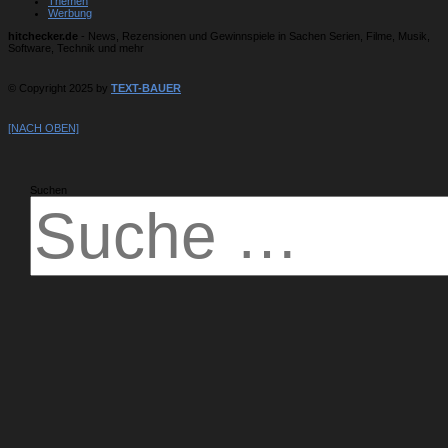
Themen
Werbung
hitchecker.de
- News, Rezensionen und Gewinnspiele in Sachen Serien, Filme, Musik,
Software, Technik und mehr
© Copyright 2025 by
TEXT-BAUER
[NACH OBEN]
Suchen