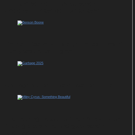
Slimane serviert musikalischen
Seelenstriptease der Extraklasse
Benson Boone will auf „American Heart“
Everybody's Darling sein
Garbage auf der Suche nach dem Licht
„Something Beautfiful“ von Miley Cyrus:
Ganz großes Kino und ganz schön
überladen