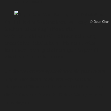
Von
TEXT-BAUER
Der britische Senkrechstarter Rory
© Dean Chakl
Graham alias Rag'n'Bone Man
veröffentlicht am 10. Februar sein lang
erwartetes Debütalbum "Human". Was
kann nach dem gleichnamigen Superhit
überhaupt noch kommen?
Um die Antwort vorwegzunehmen: ein paar weitere
Single-Kandidaten, routinierte Pop-Kost und
einiges an Füllmaterial. Letzteres betrifft vor allem
die 19 Tracks umfassende "Deluxe"-Ausgabe des
Longplayers.