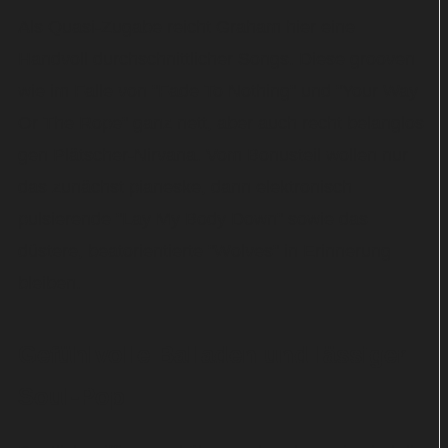
Als Quasi-Zugabe reicht Graham hier eine
Handvoll durchschnittlicher Songs. Diese grooven
wie im Falle von "Fade To Nothing" und "Your Way
Or The Rope" ganz nett, aber auch recht belanglos
gen Plätscher-Nirvana. Vom Bonusteil wollen nur
das zunächst pianeske, dann elektronisch
pulsierende "Lay My Body Down" sowie das
düstere, beatorientierte "Wolves" in Erinnerung
bleiben.
Gefühlvolle Balladen und lässiger
Soul-Pop