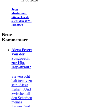
11.06.2026
Jetzt
abstimmen:
hitchecker.de
sucht den WM-
Hit 2026
Neue
Kommentare
Alexa Feser:
Von der
Songpoetin
zur Hip-
Hop-Braut?
Sie versucht
halt trendy zu
sein. Alexa
früher: „Und
zwischen all
den Scherben
meines
Lebens fand