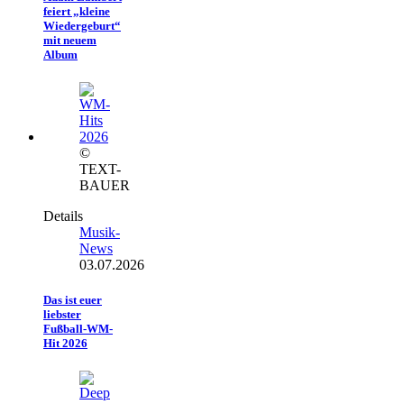
feiert „kleine
Wiedergeburt“
mit neuem
Album
©
TEXT-
BAUER
Details
Musik-
News
03.07.2026
Das ist euer
liebster
Fußball-WM-
Hit 2026