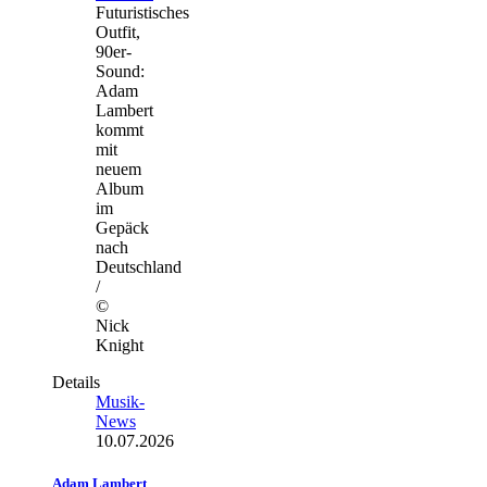
Futuristisches
Outfit,
90er-
Sound:
Adam
Lambert
kommt
mit
neuem
Album
im
Gepäck
nach
Deutschland
/
©
Nick
Knight
Details
Musik-
News
10.07.2026
Adam Lambert