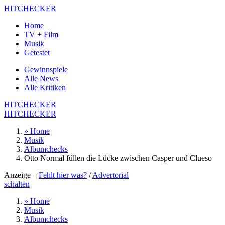
HITCHECKER
Home
TV + Film
Musik
Getestet
Gewinnspiele
Alle News
Alle Kritiken
HITCHECKER
HITCHECKER
» Home
Musik
Albumchecks
Otto Normal füllen die Lücke zwischen Casper und Clueso
Anzeige –
Fehlt hier was?
/
Advertorial
schalten
» Home
Musik
Albumchecks