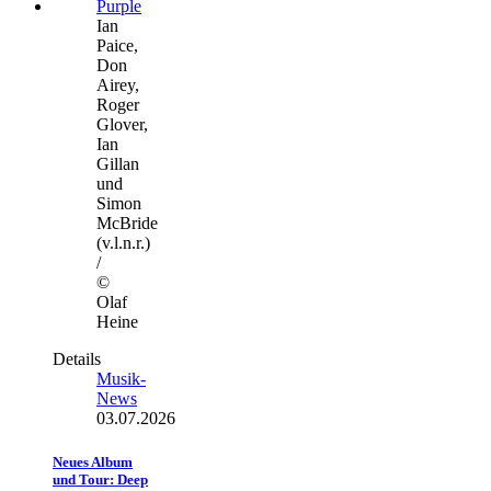
Ian
Paice,
Don
Airey,
Roger
Glover,
Ian
Gillan
und
Simon
McBride
(v.l.n.r.)
/
©
Olaf
Heine
Details
Musik-
News
03.07.2026
Neues Album
und Tour: Deep