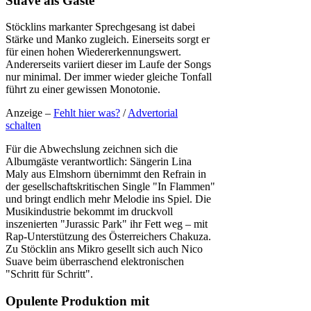
Suave als Gäste
Stöcklins markanter Sprechgesang ist dabei
Stärke und Manko zugleich. Einerseits sorgt er
für einen hohen Wiedererkennungswert.
Andererseits variiert dieser im Laufe der Songs
nur minimal. Der immer wieder gleiche Tonfall
führt zu einer gewissen Monotonie.
Anzeige –
Fehlt hier was?
/
Advertorial
schalten
Für die Abwechslung zeichnen sich die
Albumgäste verantwortlich: Sängerin Lina
Maly aus Elmshorn übernimmt den Refrain in
der gesellschaftskritischen Single "In Flammen"
und bringt endlich mehr Melodie ins Spiel. Die
Musikindustrie bekommt im druckvoll
inszenierten "Jurassic Park" ihr Fett weg – mit
Rap-Unterstützung des Österreichers Chakuza.
Zu Stöcklin ans Mikro gesellt sich auch Nico
Suave beim überraschend elektronischen
"Schritt für Schritt".
Opulente Produktion mit