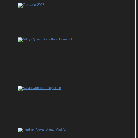
Garbage auf der Suche nach dem Licht
„Something Beautfiful“ von Miley Cyrus:
Ganz großes Kino und ganz schön
überladen
Ohne Sprachfilter: Sarah Connor nimmt
auf „Freigeistin“ kein Blatt vor den Mund