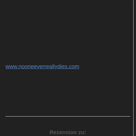
Trump. Das ist auf jeden Fall lobenswert, reicht
aber nicht für den großen Aha-Effekt. Für eine
coole Tanzeinlage unterm Christbaum taugt "No
One Ever Really Dies" aber allemal.
Mehr Infos zum Trio:
www.nooneeverreallydies.com
Veröffentlichung: 15.12.2017 (Sony Music)
Rezension zu: