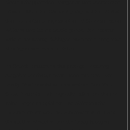
einem scheppernden Beatgerüst und überdrehten
Bässen durch den Sampler gejagt werden. Selbst
den momentan omnipräsenten Ed Sheeran haben
Williams und Co ins Studio geholt. Der Popstar
wirkt in der schräg-dubbigen Nummer "Lifting You"
aber irgendwie fehl am Platze.
Im Grunde braucht es das protzige Featuring-
Aufgebot überhaupt nicht: Denn "No One Ever
Really Dies" erweist sich als weitere One-Man-
Show Pharrells – wie eigentlich alles, bei dem er
seine Finger im Spiel hat. Die elektronische
Experimentierfreude, die verschachtelten Beats,
die subtilen Melodien und die funkig-jazzigen