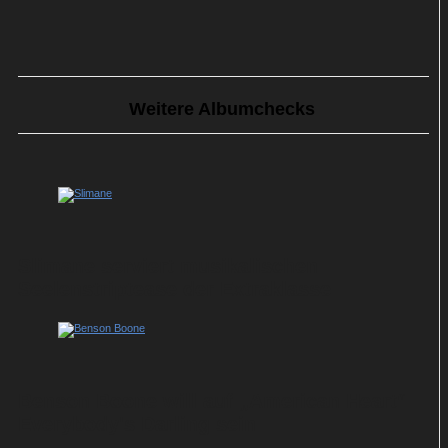
Weitere Albumchecks
Slimane serviert musikalischen
Seelenstriptease der Extraklasse
Benson Boone will auf „American Heart“
Everybody's Darling sein