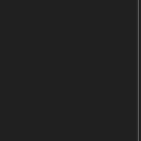
Me," "Patrick Star" und "Sandy Squirrel" für den
Soundtrack zum "Spongebob"-Film. Ganze sieben
Jahre nach dem Longplayer "Nothing" beschert das
Trio seine Fans so kurz vor Weihnachten mit einem
brandneuen Album:
"No One Ever Really Dies" kündigte sich bereits
Anfang November an, als eine Single-Kollaboration
mit Rihanna als Appetithäppchen gereicht wurde.
Dem minimalistisch gehaltenen "Lemon" schloss
sich wenige Wochen später der Club-Stampfer
"1000" mit Rapper Future und einer Überdosis
Auto-Tune an.