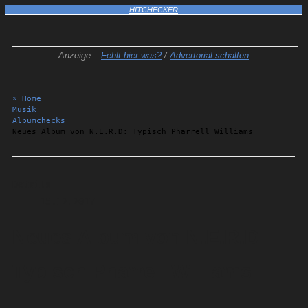
HITCHECKER
Anzeige –
Fehlt hier was?
/
Advertorial schalten
» Home
Musik
Albumchecks
Neues Album von N.E.R.D: Typisch Pharrell Williams
Details
15.12.2017
Neues Album von N.E.R.D:
Typisch Pharrell Williams