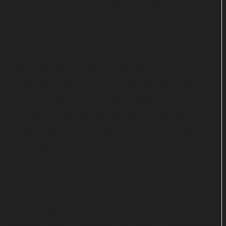
Einwürfe machen sein Sounduniversum aus.
Politisch und tanzbar
Hugo und Haley mögen mitgemischt haben.
Allerdings klingt das neue Songmaterial wieder
unverkennbar nach dem 44-Jährigen, wenn auch
nicht ganz so griffig und kommerziell wie seine
Veröffentlichungen mit The Neptunes oder als
Solokünstler.
Ein Ohrwurm wie "Happy" fehlt auf dem Album,
vielleicht weil es mitunter sehr politisch wird und die
Ernsthaftigkeit überwiegt. N.E.R.D erheben ihre
Stimme gegen Rassismus und gegen US-Präsident