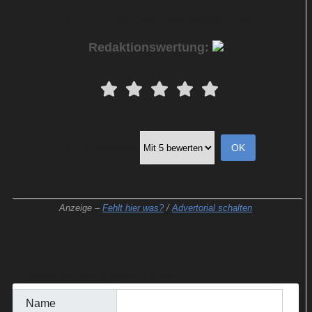
N.E.R.D: No One Ever Really Dies
Redaktionswertung:
Bitte bewerten
Anzeige –
Fehlt hier was?
/
Advertorial schalten
KOMMENTAR SCHREIBEN
Name