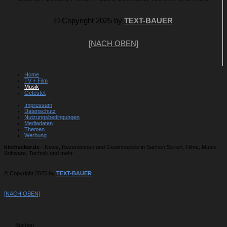
© Copyright 2025 by
TEXT-BAUER
[NACH OBEN]
Home
TV + Film
Musik
Getestet
Impressum
Datenschutz
Nutzungsbedingungen
Mediadaten
Themen
Werbung
hitchecker.de
- News, Rezensionen und Gewinnspiele in Sachen Serien, Filme, Musik,
Software, Technik und mehr
© Copyright 2025 by
TEXT-BAUER
[NACH OBEN]
Suchen