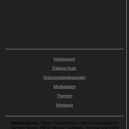
„Breath And Air“ von Heather Nova – ein
Album wie Balsam für die Seele
Impressum
Datenschutz
Nutzungsbedingungen
Mediadaten
Themen
Werbung
hitchecker.de
- News, Rezensionen und Gewinnspiele in
Sachen Serien, Filme, Musik, Software, Technik und mehr