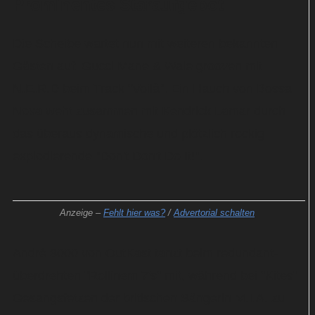
Prominentes Staraufgebot
Die Scheibe wartet nun mit weiteren bekannten
Gästen auf: Gucci Mane & Wale grooven mit
N.E.R.D beim Track "Voilà". Ein Hauch von Bossa
Nova weht zusammen mit Kendrick Lamar durch
das überaus dynamische und plötzlich rockig
explodierende "Don't Don't Do It!".
Anzeige –
Fehlt hier was?
/
Advertorial schalten
André 3000 von OutKast tanzt beim redundant-
überdrehten "Rollinem 7's" mit, während bei "Kites"
Gesangsfetzen der britischen Sängerin M.I.A. zu