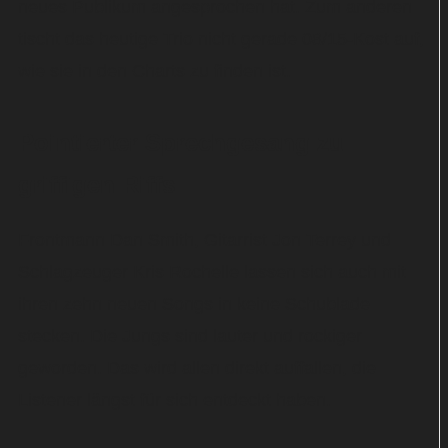
neues Publikum angesprochen hat. Zum anderen
tischt das heutige Trio nicht gerade 08/15-Kost auf,
wie sie in den Charts zu finden ist.
Pointierter Sprechgesang zu
griffigen Riffs
Frontmann Dan Smith, Gitarrist Jon Terrey und
Schlagzeuger Kris Rochelle lassen sich auch mit
ihren zehn neuen Songs in keine Schublade
stecken. Die Jungs sind lauter und rockiger
geworden. Das wird allen direkt auffallen, die
Listener längst für sich entdeckt haben.