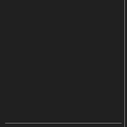
hitchecker.de verlost zweimal zwei
Gästelistenplätze für jeweils ein Konzert der
Deutschland-Tour. Wenn ihr Listener live erleben
und beim Gewinnspiel mitmachen wollt, müsst ihr
die untere Frage beantworten und eine gültige E-
Mail-Adresse angeben. Teilnahmeschluss ist der 1.
März 2018. Viel Glück!
Das Gewinnspiel ist beendet. Die Gewinner
wurden per E-Mail benachrichtigt.