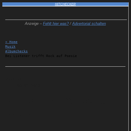
HITCHECKER
Anzeige –
Fehlt hier was?
/
Advertorial schalten
» Home
Musik
Albumchecks
Bei Listener trifft Rock auf Poesie
Details
08.01.2018
Bei Listener trifft Rock auf
Poesie