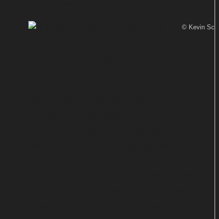
Von
TEXT-BAUER
© Kevin Scul
Die US-Formation Listener hat auf
ihrem neuen Longplayer ihre Ecken und
Kanten gefunden.
Auch kurz vor der Veröffentlichung ihres nunmehr
vierten Albums "Being Empty: Being Filled" am 2.
Februar genießen Listener aus Fayetteville in
Arkansas noch immer Geheimtipp-Status.
Das mag zum einen daran liegen, dass sich das
Projekt mit den Jahren konsequent musikalisch
weiterentwickelt und so auch immer wieder ein