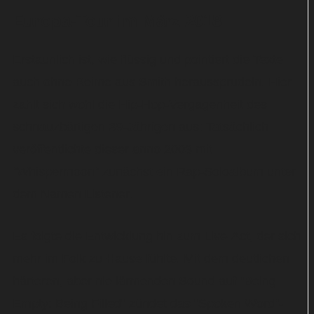
Europa-Tour im März 2018
Erstaunlich ist, wie flüssig und pointiert die Texte
auch ohne Reime aus Smith heraussprudeln. Hier
zahlt sich wohl die Hip-Hop-Vergagenheit des
schnauzbärtigen 39-Jährigen aus: Tatsächlich
veröffentlichte dieser anno 2003 mit
"Whispermoon" zunächst ein Rap-Soloalbum unter
dem Namen Listener.
Es folgte die Entwicklung hin zum Live-Act, der sich
mehr im Folk zu Hause fühlte. Mit dem deutlichen
härteren, aber nie lärmenden Sound auf "Being
Empty: Being Filled" zündet das "Spoken Word"-