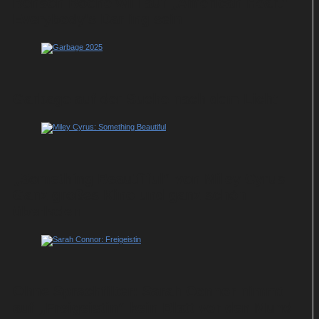
Benson Boone will auf „American Heart“
Everybody's Darling sein
Garbage auf der Suche nach dem Licht
„Something Beautfiful“ von Miley Cyrus:
Ganz großes Kino und ganz schön
überladen
Ohne Sprachfilter: Sarah Connor nimmt
auf „Freigeistin“ kein Blatt vor den Mund