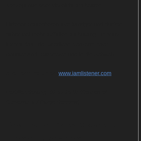
Konzept nun aber vielleicht am besten:
Listener präsentieren sich kantiger und dürften
daher viel mehr auffallen als bislang. Im März
kommt das Trio für etliche Konzerte nach
Deutschland, Österreich und in die Schweiz.
Alle Termine unter:
www.iamlistener.com
Veröffentlichung: 02.02.2018 (Sounds of
Subterrania / Cargo Records)
Gewinnspiel: Konzerttickets für
Listener zu gewinnen