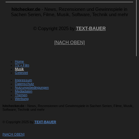
hitchecker.de
- News, Rezensionen und Gewinnspiele in
Sachen Serien, Filme, Musik, Software, Technik und mehr
© Copyright 2025 by
TEXT-BAUER
[NACH OBEN]
Home
TV + Film
Musik
Getestet
Impressum
Datenschutz
Nutzungsbedingungen
Mediadaten
Themen
Werbung
hitchecker.de
- News, Rezensionen und Gewinnspiele in Sachen Serien, Filme, Musik,
Software, Technik und mehr
© Copyright 2025 by
TEXT-BAUER
[NACH OBEN]