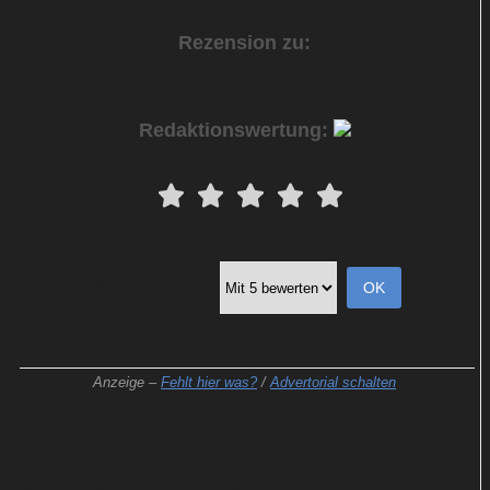
Rezension zu:
Listener: Being Empty - Being Filled
Redaktionswertung:
Bitte bewerten
Anzeige –
Fehlt hier was?
/
Advertorial schalten
KOMMENTAR SCHREIBEN