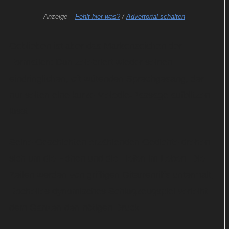
Anzeige –
Fehlt hier was?
/
Advertorial schalten
Geblieben ist aber das Markenzeichen der
Formation: Dan zelebriert wieder seinen
eindringlichen, oft wütenden Sprechgesang, der
nur selten eine kurze Melodie-Passage aufblitzen
lässt.
Seine Geschichten erzählenden Gedichte drehen
sich um die Höhen und die Tiefen im Leben. Die
Zeilen werden von griffigen Gitarrenriffs untermalt,
Rochelles dynamisches Schlagzeugspiel verleiht
dem Ganzen den nötigen Druck.