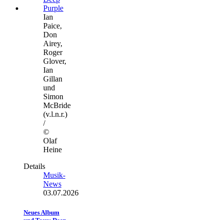
Ian
Paice,
Don
Airey,
Roger
Glover,
Ian
Gillan
und
Simon
McBride
(v.l.n.r.)
/
©
Olaf
Heine
Details
Musik-
News
03.07.2026
Neues Album