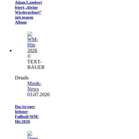
Adam Lambert
feiert „kleine
Wiedergeburt“
mit neuem
Album
©
TEXT-
BAUER
Details
Musik-
News
03.07.2026
Das ist euer
liebster
Fußball-WM-
Hit 2026