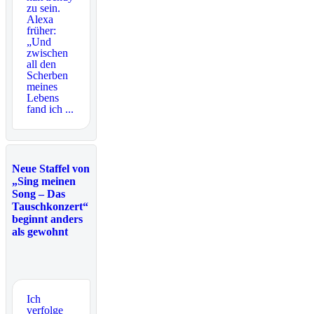
zu sein.
Alexa
früher:
„Und
zwischen
all den
Scherben
meines
Lebens
fand ich ...
Neue Staffel von
„Sing meinen
Song – Das
Tauschkonzert“
beginnt anders
als gewohnt
Ich
verfolge