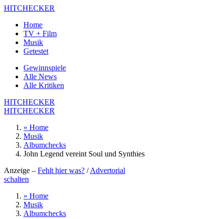
HITCHECKER
Home
TV + Film
Musik
Getestet
Gewinnspiele
Alle News
Alle Kritiken
HITCHECKER
HITCHECKER
» Home
Musik
Albumchecks
John Legend vereint Soul und Synthies
Anzeige –
Fehlt hier was?
/
Advertorial
schalten
» Home
Musik
Albumchecks