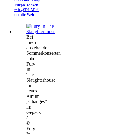
und Tour: Deep
Purple rocken
mit „SPLAT!“
um die Welt
Bei
ihren
anstehenden
Sommerkonzerten
haben
Fury
In
The
Slaughterhouse
ihr
neues
Album
„Changes“
im
Gepäck
/
©
Fury
In