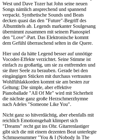
West und Dave Tozer hat John seine neuen
Songs nämlich ansprechend und spannend
verpackt. Synthetische Sounds und Beats
decken quasi das den "Future"-Begriff des
Albumtitels ab. Legends markanter Soulgesang
übernimmt zusammen mit seinem Pianospiel
den "Love"-Part. Das Elektronische kommt
dem Gefühl überraschend selten in die Quere.
Hier und da hätte Legend besser auf unnötige
Vocoder-Effekte verzichtet. Seine Stimme ist
einfach zu großartig, um sie zu entfremden und
sie ihrer Seele zu berauben. Gerade bei den
eingängigen Stücken mit durchaus vertrauten
Wohlfühlakkorden kommt sie am besten zur
Geltung: Die simple, aber effektive
Pianoballade "All Of Me" wird mit Sicherheit
die nächste ganz große Herzschmerzhymne
nach Adeles "Someone Like You".
Nicht ganz so hitverdächtig, aber ebenfalls mit
reichlich Emotionsgehalt klimpert sich
"Dreams" recht gut ins Ohr. Gitarrenlastiger
gibt sich die mit einem dezenten Beat unterlegte
Schmusenummer "You & I (Nobody In The