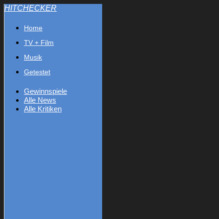
HITCHECKER
Home
TV + Film
Musik
Getestet
Gewinnspiele
Alle News
Alle Kritiken