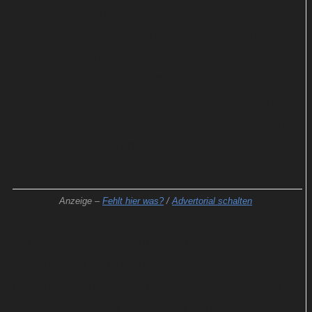
Doch dieses Vorhaben scheitert, weil die zähen
Songs mit bedeutungsschwangeren Metaphern
dahinplätschern ("Himmel berühren", "Wieder gut",
"Venus & Mars"). Die Lyrics wollen viel sagen und
sagen doch nichts. Worte und Phrasen hängen
schwammig in der Luft und verlassen sich voll und
ganz auf ihren Interpretationsspielraum.
Anzeige –
Fehlt hier was?
/
Advertorial schalten
Für Joy sind es Zeilen über zerbrechende
Beziehungen und Träume, Neuanfänge und
persönliche Erfahrungen als Mutter oder mit den
Oberflächlichkeiten der Berliner Schickimicki-