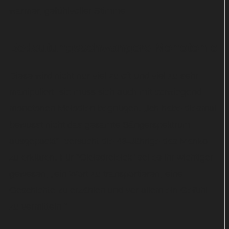
warmer, gefühlvoller Stimme.
Bedeutungsschwangere Monotonie
Diese wird nicht nur viel zu oft und viel zu sehr
manipuliert, sie muss sich auch mit vorwiegend
monotonen Melodien begnügen. „Ich habe diesmal
bewusst nicht das gesamte Sängerspektrum
ausgepackt“, versucht die 43-Jährige das Manko
zu erklären. Für "Gleisdreieick" sei es ihr wichtiger
gewesen, „ein Wort zu transportieren, eine
Geschichte zu erzählen und vor allem ein Gefühl
zu vermitteln.“