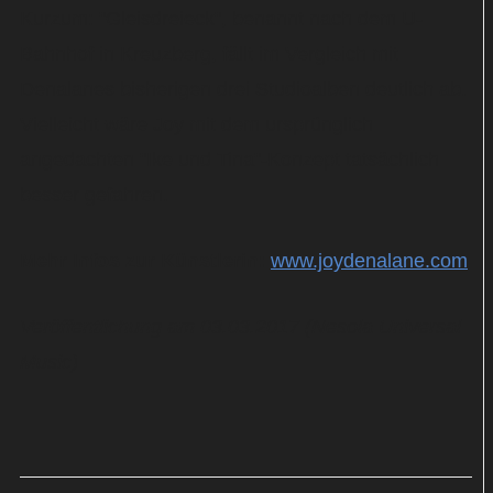
Kurzum: "Gleisdreieck", benannt nach dem U-
Bahnhof in Kreuzberg, fällt im Vergleich mit
Denalanes bisherigen drei Studioalben deutlich ab.
Vielleicht wäre Joy mit dem ursprünglich
angedachten "Ike und Tina"-Konzept tatsächlich
besser gefahren.
Mehr Infos zur Künstlerin:
www.joydenalane.com
Veröffentlichung am 03.03.2017 (Nesola Universal
Music)