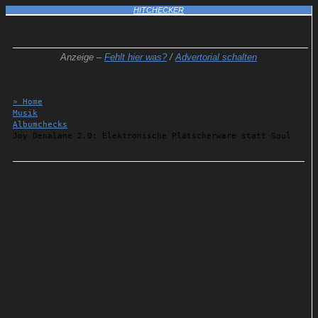
HITCHECKER
Anzeige –
Fehlt hier was?
/
Advertorial schalten
» Home
Musik
Albumchecks
Joy Denalane 2.0: Elektronische Plätscherware statt Soul
Details
01.03.2017
Joy Denalane 2.0:
Elektronische Plätscherware
statt Soul