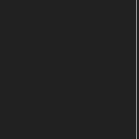
Trotz dezenter Elektronik können auch die Balladen
"Zwischen den Zeilen" und "Stadt" schließlich
wieder mehr Gefühl vorweisen. Allerdings ziehen
sie ebenfalls ganz beiläufig vorbei, ohne in
Erinnerung zu bleiben. Mit dem geschmeidigen
"Vorsichtig sein" zeigt sich Joy endlich von ihrer
souligen Seite. Doch selbst hier überwiegt die
Langeweile, weil der Song einfach keine
Überraschungen bereithält. Ohne nennenswerte
Höhepunkte gehen auch die Gastauftritte der
Rapper Tua, Ahzumjot und Megaloh über die
Bühne.