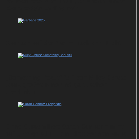
Benson Boone will auf „American Heart“
Everybody's Darling sein
Garbage auf der Suche nach dem Licht
„Something Beautfiful“ von Miley Cyrus:
Ganz großes Kino und ganz schön
überladen
Ohne Sprachfilter: Sarah Connor nimmt
auf „Freigeistin“ kein Blatt vor den Mund