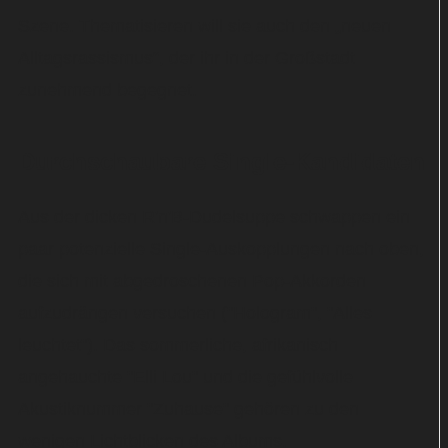
Szene. Thematisieren will sie auch den „neuen
Alltagsrassismus“, der ihr in der Großstadt
zunehmend begegnet.
Durchschaubare Single-Kandidaten
Aus der dicken R'n'B-Dudelsuppe schwappen ein
paar potenzielle Single-Auskopplungen nach oben,
die sich mit abgedroschenen Pop-Akkorden
aufzudrängen versuchen ("Hologram", "Alles
leuchtet"). Das sommerliche, afrikanisch
angehauchte "Elli Lou" und die gefühlvolle
Akustiknummer "Zuhause" gehören zu den
wenigen Lichtblicken des Albums.