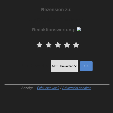
Rezension zu:
Joy Denalane: Gleisdreieck
Redaktionswertung:
Bitte bewerten
Anzeige –
Fehlt hier was?
/
Advertorial schalten
KOMMENTAR SCHREIBEN