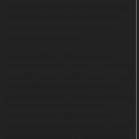
verraten hat, hegte sie ursprünglich Pläne für eine
Retro-Scheibe im Stil von Ike und Tina Turner.
Doch schließlich setzte sich ihr Wunsch nach
einem moderneren Sound durch.
Im Presseschreiben zu "Gleisdreieck" ist von
"Future R'n'B" die Rede. Im Klartext: Joy springt auf
den aktuellen Elektro-Zug auf. Echtes Soul-Feeling
geht dabei flöten: Düstere Synthieflächen und
tiefenentspannte Beats sorgen auf weiten Strecken
für eine ziemlich unterkühlte Atmosphäre.
Besonders die vielen Effekte und Autotune-
Spielereien ("So sieht man sich wieder", "Deshalb")
sind ein Schlag ins Gesicht für alle Fans von Joys