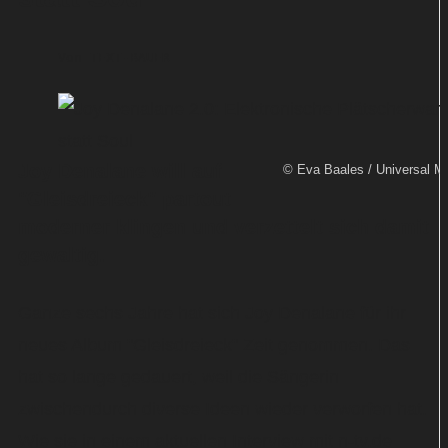
Von
TEXT-BAUER
Joy Denalane will auf
© Eva Baales / Universal M
"Gleisdreieck" partout
moderner klingen und verzettelt sich damit
gewaltig.
Ganze sechs Jahre hat sich Joy Denalane für ihr
neues Album "Gleisdreieck" Zeit genommen. Das
hat so lange gedauert, weil die Sängerin
zwischendurch diverse Ideen wieder verworfen hat.
Wie sie in einem aktuellen Interview mit n-tv.de