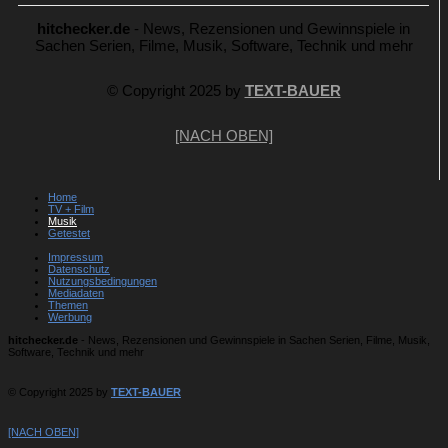
hitchecker.de
- News, Rezensionen und Gewinnspiele in
Sachen Serien, Filme, Musik, Software, Technik und mehr
© Copyright 2025 by
TEXT-BAUER
[NACH OBEN]
Home
TV + Film
Musik
Getestet
Impressum
Datenschutz
Nutzungsbedingungen
Mediadaten
Themen
Werbung
hitchecker.de
- News, Rezensionen und Gewinnspiele in Sachen Serien, Filme, Musik,
Software, Technik und mehr
© Copyright 2025 by
TEXT-BAUER
[NACH OBEN]