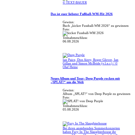
© TEXT-BAUER
Das ist euer liebster Fußball-WM-Hit 2026
Gewinn:
Buch „kicker Fussball-WM 2026“ zu gewinnen
Foto:
Teilnahmeschluss:
06.08.2026
Ian Paice, Don Airey, Roger Glover, Ian
Gillan und Simon McBride (v.l.n.r.) / ©
Olaf Heine
Neues Album und Tour: Deep Purple rocken mit
„SPLAT!“ um die Welt
Gewinn:
Album „SPLAT!“ von Deep Purple zu gewinnen
Foto:
Teilnahmeschluss:
05.08.2026
Bei ihren anstehenden Sommerkonzerten
haben Fury In The Slaughterhouse ihr