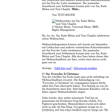
mit Lebkuchen und anderen winterlichen Kalorienbomben
auf das Fest der Liebe einstimmen. Der passenden
Soundtrack zum Schlemmen kommt jetzt von Sia, Katie
Melua und Tom Chaplin.
Mehr...
Von
TEXT-BAUER
© Warner Music, Universal Music, BMG
Rights Management
Ho, ho, ho: Sia, Katie Melua und Tom Chaplin zelebrieren
schon Weihnachten.
Weihnachtsbegeisterte können sich bereits seit September
mit Lebkuchen und anderen winterlichen Kalorienbomben
auf das Fest der Liebe einstimmen. Der passenden
Soundtrack zum Schlemmen kommt jetzt von Sia, Katie
Melua und Tom Chaplin. Alle drei Stars haben dieses Jahr
ein Weihnachtsalbum am Start, wobei eines davon nicht
ganz neu ist.
Anzeige –
Fehlt hier was?
/
Advertorial schalten
01
Sia: Everyday Is Christmas
Von der schrillen Sia Furler hatte man nicht unbedingt ein
Weihnachtsalbum erwartet. Die Ankündigung von
"Everyday is Christmas" im vergangenen August dürfte
selbst ihre Fans überrascht haben. Von Anfang an war für
die Australierin eines klar: Statt bekannte Klassiker will sie
lieber eigene Weihnachtslieder singen.
Zehn frische, aber zeitlos inszenierte Titel hat sie
gemeinsam mit Produzent Greg Kurstin (Adele, Foo
Fighters) geschrieben. Besinnlichkeit erweist sich dabei
nicht so sehr als Sias Ding: Gut gelaunt swingt sie zu
fröhlichen und fast schon kindlich-naiven Songs wie "Ho