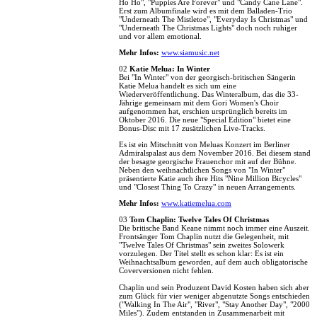
Ho Ho", "Puppies Are Forever" und "Candy Cane Lane".
Erst zum Albumfinale wird es mit dem Balladen-Trio
"Underneath The Mistletoe", "Everyday Is Christmas" und
"Underneath The Christmas Lights" doch noch ruhiger
und vor allem emotional.
Mehr Infos:
www.siamusic.net
02
Katie Melua: In Winter
Bei "In Winter" von der georgisch-britischen Sängerin
Katie Melua handelt es sich um eine
Wiederveröffentlichung. Das Winteralbum, das die 33-
Jährige gemeinsam mit dem Gori Women's Choir
aufgenommen hat, erschien ursprünglich bereits im
Oktober 2016. Die neue "Special Edition" bietet eine
Bonus-Disc mit 17 zusätzlichen Live-Tracks.
Es ist ein Mitschnitt von Meluas Konzert im Berliner
Admiralspalast aus dem November 2016. Bei diesem stand
der besagte georgische Frauenchor mit auf der Bühne.
Neben den weihnachtlichen Songs von "In Winter"
präsentierte Katie auch ihre Hits "Nine Million Bicycles"
und "Closest Thing To Crazy" in neuen Arrangements.
Mehr Infos:
www.katiemelua.com
03
Tom Chaplin: Twelve Tales Of Christmas
Die britische Band Keane nimmt noch immer eine Auszeit.
Frontsänger Tom Chaplin nutzt die Gelegenheit, mit
"Twelve Tales Of Christmas" sein zweites Solowerk
vorzulegen. Der Titel stellt es schon klar: Es ist ein
Weihnachtsalbum geworden, auf dem auch obligatorische
Coverversionen nicht fehlen.
Chaplin und sein Produzent David Kosten haben sich aber
zum Glück für vier weniger abgenutzte Songs entschieden
("Walking In The Air", "River", "Stay Another Day", "2000
Miles"). Zudem entstanden in Zusammenarbeit mit