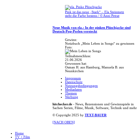
Pink ist das neue „Stark“ – Ela Steinmetz
steht die Farbe bestens / © Anni Petrat
Neue Musik von ela.: In der pinken Plüschjacke sind
Deutsch-Pop-Perlen versteckt
Gewinn:
Notizbuch „Mein Leben in Songs“ zu gewinnen
Foto:
Teilnahmeschluss:
21.06.2026
Gewonnen hat:
Osman H. aus Hamburg, Manuela B. aus
Neunkirchen
Impressum
Datenschutz
Nutzungsbedingungen
Mediadaten
Themen
Werbung
hitchecker.de
- News, Rezensionen und Gewinnspiele in
Sachen Serien, Filme, Musik, Software, Technik und mehr
© Copyright 2025 by
TEXT-BAUER
[NACH OBEN]
Home
TV + Film