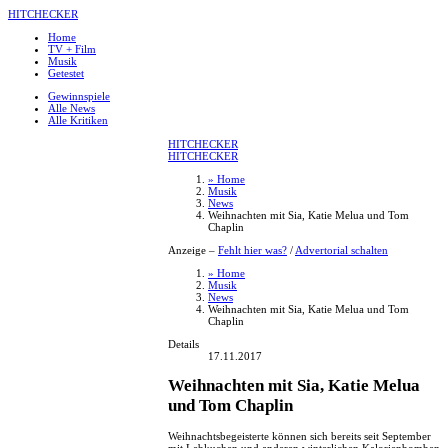
HITCHECKER
Home
TV + Film
Musik
Getestet
Gewinnspiele
Alle News
Alle Kritiken
HITCHECKER
HITCHECKER
» Home
Musik
News
Weihnachten mit Sia, Katie Melua und Tom
Chaplin
Anzeige –
Fehlt hier was?
/
Advertorial schalten
» Home
Musik
News
Weihnachten mit Sia, Katie Melua und Tom
Chaplin
Details
17.11.2017
Weihnachten mit Sia, Katie Melua
und Tom Chaplin
Weihnachtsbegeisterte können sich bereits seit September