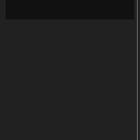
Quelle:
YouTube / Daddy Yankee
Renn, Myke Towers, Nio Garcia &
Yexel: Maquillaje (Remix)
Den Newcomern Renn und Yexel gelang mit
„Maquillaje“ zunächst ein viraler Hit in den sozialen
Medien. Der Erfolg führte zu von Fans erstellten KI-
Versionen, die den Song mit Stimmen bekannter
Künstler wie Anuel AA, Feid und Myke Towers
versahen. Das brachte die Plattenfirma wohl auf