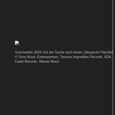
Ra, Huecco, Daddy Yankee
und Co
Von
TEXT-BAUER
Sommerhits 2024: Auf der Suche nach einem „Despacito“-Nachfolge
© Sony Music Entertainment, Tesoros Imposibles Records, ADA, E
Cartel Records, Warner Music
Hola chicas y chicos! hitchecker.de hat
fünf sonnige Ohrwürmer aufgespürt, die
euch in Gedanken direkt an die
Traumstrände Spaniens oder Südamerikas
beamen.