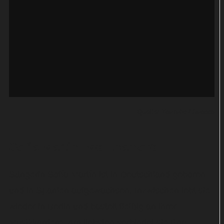
Quelle:
YouTube / Huecco
Sofía Martín: Me Enamoré
Sängerin Sofía Martín ist in Deutschland geboren
und in Spanien aufgewachsen. Inzwischen lebt sie
wieder in Berlin und bastelt fleißig an ihrer
Musikkarriere. Am liebsten verbindet sie Pop,