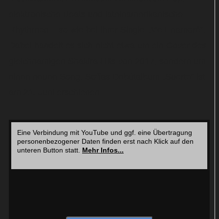
elektronische Beats und lateinamerikanische
Rhythmen – so wie bei ihrer Single „Me Enamoré“.
Dabei handelt es sich nicht etwa um ein Cover des
gleichnamigen Shakira-Hits von 2017, sondern um
einen neuen Song. Sofías Debütalbum „Suerte“ ist
am 21. Juni erschienen.
Eine Verbindung mit YouTube und ggf. eine Übertragung
personenbezogener Daten finden erst nach Klick auf den
unteren Button statt.
Mehr Infos...