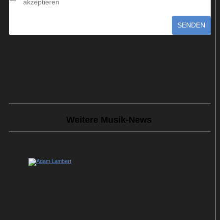
akzeptieren
SENDEN
Weitere Musik-News
Adam Lambert feiert „kleine
Wiedergeburt“ mit neuem Album