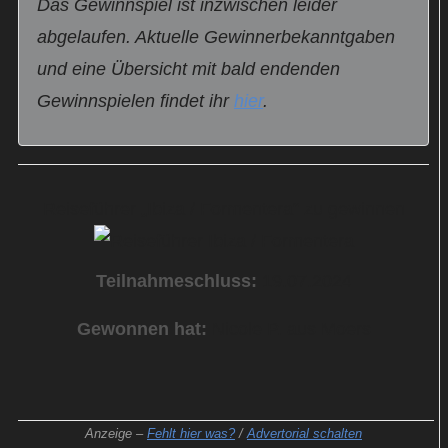
Das Gewinnspiel ist inzwischen leider
abgelaufen. Aktuelle Gewinnerbekanntgaben
und eine Übersicht mit bald endenden
Gewinnspielen findet ihr
hier
.
Reiseführer „Ibiza / Formentera“ zu gewinnen
Teilnahmeschluss:
19.07.2024
Gewonnen hat:
Nicole P. aus Moers
Anzeige –
Fehlt hier was?
/
Advertorial schalten