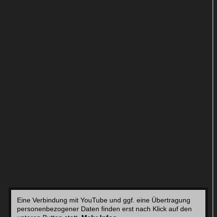
Daddy Yankee: Loveo
Zusammen mit Luis Fonsi landete der puerto-
ricanische Rapper Daddy Yankee den wohl größten
Sommerhit aller Zeiten. Den Erfolg von „Despacito“
zu wiederholen wird schwer, aber mit „Loveo“ hat
der 47-Jährige definitiv ein heißes Song-Eisen für
die anstehenden Urlaubswochen im Feuer. Die
Lyrics drehen sich um die Kraft der Liebe in den
schönen und den schwierigen Momenten im
Leben.
Eine Verbindung mit YouTube und ggf. eine Übertragung
personenbezogener Daten finden erst nach Klick auf den