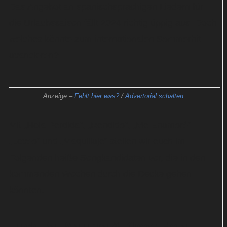
Das Angebot an spanischsprachigen Liedern für
die Urlaubssaison fällt 2024 richtig üppig aus. Doch
welches könnte zum internationalen Sommerhit
avancieren?
Anzeige –
Fehlt hier was?
/
Advertorial schalten
Mit „Hola Perdida“, „Rendido“, „Me Enamoré“,
„Loveo“ und „Maquillaje“ stellen wir euch im
Folgenden heiße Songkandidaten vor, die in den
kommenden Wochen durch die Decke gehen
könnten.
Luck Ra, Maluma & Khea: Hola