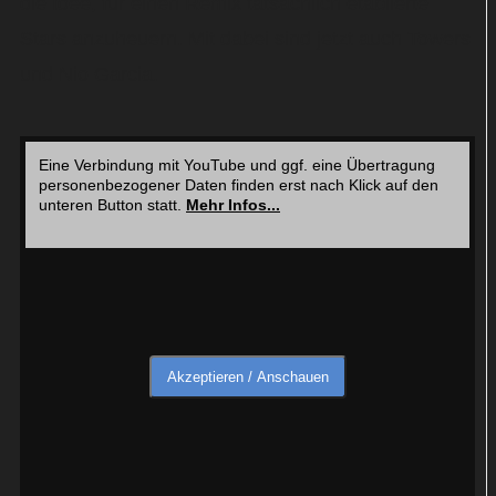
die Idee, für einen Remix tatsächlich etablierte
Stars anzuheuern. Mit dabei sind jetzt auch Towers
und Nio Garcia.
Eine Verbindung mit YouTube und ggf. eine Übertragung
personenbezogener Daten finden erst nach Klick auf den
unteren Button statt.
Mehr Infos...