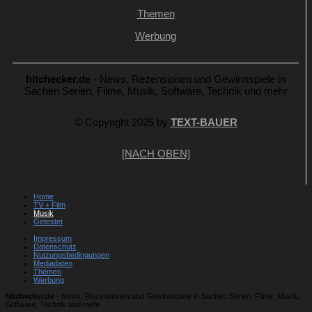
Themen
Werbung
hitchecker.de
- News, Rezensionen und Gewinnspiele in
Sachen Serien, Filme, Musik, Software, Technik und mehr
© Copyright 2025 by
TEXT-BAUER
[NACH OBEN]
Home
TV + Film
Musik
Getestet
Impressum
Datenschutz
Nutzungsbedingungen
Mediadaten
Themen
Werbung
hitchecker.de
- News, Rezensionen und Gewinnspiele in Sachen Serien, Filme, Musik,
Software, Technik und mehr