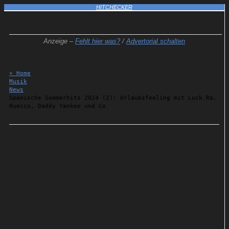
HITCHECKER
Anzeige –
Fehlt hier was?
/
Advertorial schalten
» Home
Musik
News
Spanische Sommerhits 2024 (2): Urlaubsfeeling mit Luck Ra,
Huecco, Daddy Yankee und Co
Details
27.06.2024
Spanische Sommerhits 2024
(2): Urlaubsfeeling mit Luck