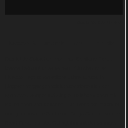
Quelle:
YouTube / Luck Ra
Huecco & Funambulista: Rendido
Das letzte Soloalbum von Iván Sevillano Pérez,
besser bekannt unter seinem Künstlernamen
Huecco, liegt schon etliche Jahre zurück. In
jüngerer Vergangenheit konzentrierte sich der
spanische Sänger auf Single-Kollaborationen mit
Kolleginnen und Kollegen. Für „Rendido“ macht er
nun gemeinsame Sache mit Diego Cantero von der
Band Funambulista. Gelingt ihm mit der sonnigen