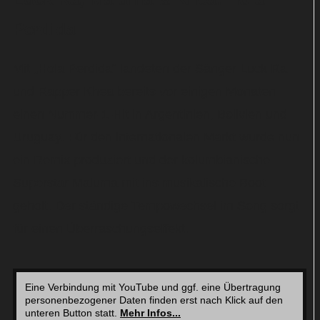
Perdida
Mit „Hola Perdida“ landeten der Sänger Luck Ra
und Rapper Khea bereits vor einigen Monaten
einen Nummer-1-Hit in Argentinien, Bolivien und
Uruguay. Für den internationalen Markt wurde nun
ein Remix produziert und der kolumbianische
Superstar Maluma mit ins musikalische Boot
geholt. Der ständige Tempowechsel im Song sorgt
für einen Überraschungseffekt.
Eine Verbindung mit YouTube und ggf. eine Übertragung
personenbezogener Daten finden erst nach Klick auf den
unteren Button statt.
Mehr Infos...