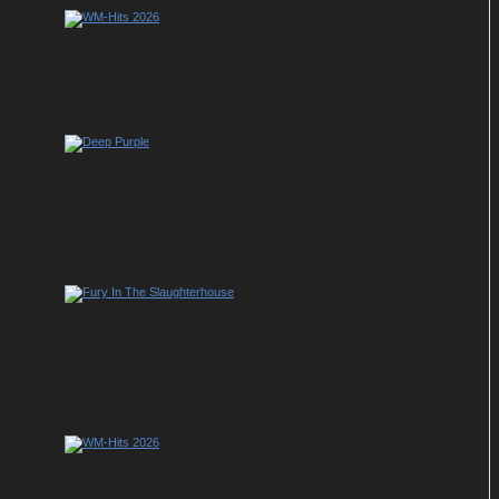
Das ist euer liebster Fußball-WM-Hit 2026
Neues Album und Tour: Deep Purple
rocken mit „SPLAT!“ um die Welt
Fury In The Slaughterhouse vollenden
Albumtrilogie mit „Changes“