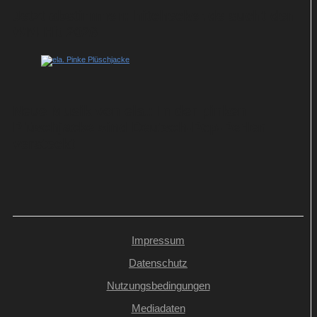
Jetzt abstimmen: hitchecker.de sucht den
WM-Hit 2026
Neue Musik von ela.: In der pinken
Plüschjacke sind Deutsch-Pop-Perlen
versteckt
Impressum
Datenschutz
Nutzungsbedingungen
Mediadaten