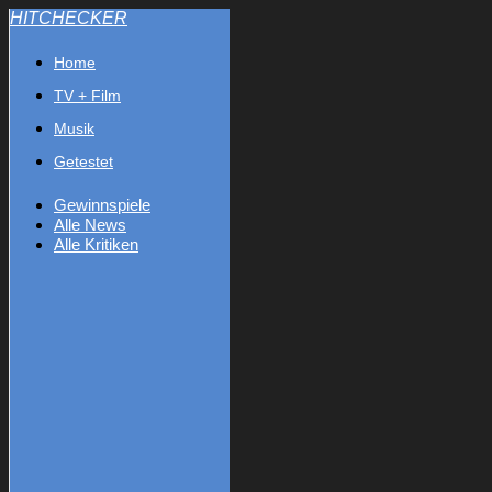
HITCHECKER
Home
TV + Film
Musik
Getestet
Gewinnspiele
Alle News
Alle Kritiken