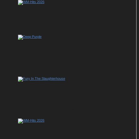
Das ist euer liebster Fußball-WM-Hit 2026
Neues Album und Tour: Deep Purple
rocken mit „SPLAT!“ um die Welt
Fury In The Slaughterhouse vollenden
Albumtrilogie mit „Changes“