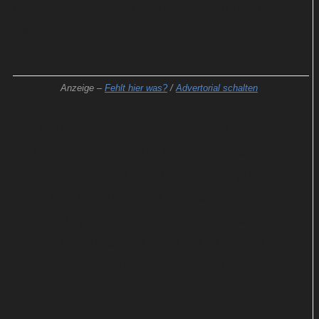
rockt Robbie die Heinz von Heiden Arena in
Hannover.
Anzeige –
Fehlt hier was?
/
Advertorial schalten
Am 9. Juli heißt es „Let Me Entertain You“ in der
Red Bull Arena in Leipzig, bevor der 50-Jährige an
zwei Abenden in der Waldbühne Berlin (21./22.7.)
gastiert. In München steigt die große Williams-
Show im Olympiastadion am 26. Juli. Das finale
Konzert in Deutschland findet am 10. August im
Deutsche Bank Park in Frankfurt statt.
Ticketvorverkauf startet in Kürze