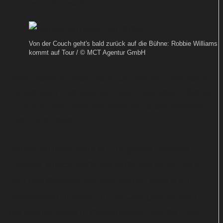
Von
TEXT-BAUER
Von der Couch geht's bald zurück auf die Bühne: Robbie Williams
kommt auf Tour / © MCT Agentur GmbH
2025 scheint das Jahr für Robbie Williams
zu werden. Es kommt nicht nur sein Biopic
in die Kinos, der Popstar ist auch wieder
live zu erleben.
Robbie Williams kehrt auf die großen Bühnen
Europas zurück. Ende Mai 2025 startet die neue
Tour des Sängers, die auch sieben Konzerte in
Deutschland umfasst. Am 26. Juni geht es los in
der Veltins-Arena in Gelsenkirchen, am 30. Juni