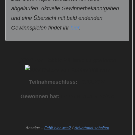
abgelaufen. Aktuelle Gewinnerbekanntgaben
und eine Übersicht mit bald endenden
Gewinnspielen findet ihr
hier
.
„XXV“ von Robbie Williams zu gewinnen
Teilnahmeschluss:
10.12.2024
Gewonnen hat:
Laura H. aus Bielefeld
Anzeige –
Fehlt hier was?
/
Advertorial schalten