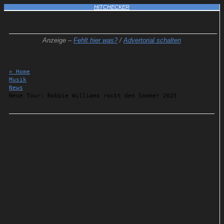
HITCHECKER
Anzeige –
Fehlt hier was?
/
Advertorial schalten
» Home
Musik
News
Neue Tour: Robbie Williams rockt den Sommer 2025
Details
11.11.2024
Neue Tour: Robbie Williams
rockt den Sommer 2025