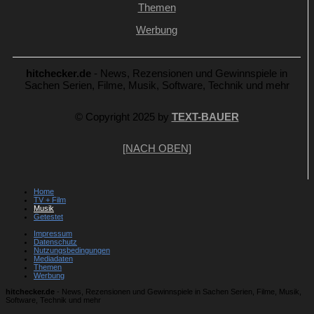
Themen
Werbung
hitchecker.de
- News, Rezensionen und Gewinnspiele in
Sachen Serien, Filme, Musik, Software, Technik und mehr
© Copyright 2025 by
TEXT-BAUER
[NACH OBEN]
Home
TV + Film
Musik
Getestet
Impressum
Datenschutz
Nutzungsbedingungen
Mediadaten
Themen
Werbung
hitchecker.de
- News, Rezensionen und Gewinnspiele in Sachen Serien, Filme, Musik,
Software, Technik und mehr