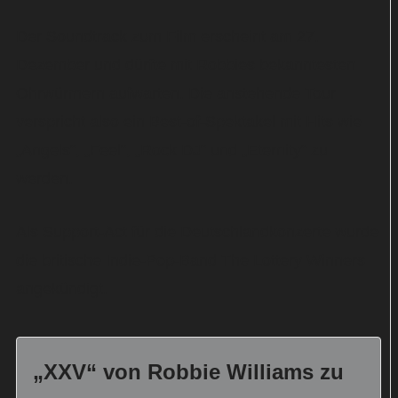
Der Soundtrack zum Film erscheint am 27.
Dezember und dürfte mit Robbies bekanntesten
Ohrwürmern aufwarten. Die anstehende Tour
verspricht also ein Best-of-Spektakel mit Hits wie
„Angels“, „Feel“, „Rock DJ“ und „Eternity“ zu
werden.
Als Support-Act für die Deutschlandkonzerte wurde
die britische Indie-Pop-Band The Lottery Winners
angekündigt.
„XXV“ von Robbie Williams zu