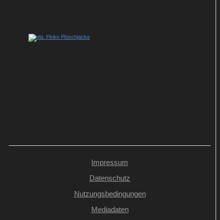
Jetzt abstimmen: hitchecker.de sucht den
WM-Hit 2026
Neue Musik von ela.: In der pinken
Plüschjacke sind Deutsch-Pop-Perlen
versteckt
Impressum
Datenschutz
Nutzungsbedingungen
Mediadaten