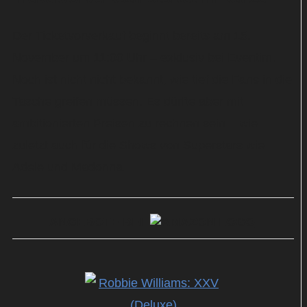
Der Ticketvorverkauf beginnt bereits am 15.
November um 11:00 Uhr – exklusiv bei Eventim.
Noch ist nicht nicht bekannt, wie tief die Fans in die
Tasche greifen müssen. Es dürfte aber mit
ambitionierten Preisen zu rechnen sein – wie
zuletzt auch für die Shows von Superstars wie
Adele und Madonna.
ANGEBOTE BEI