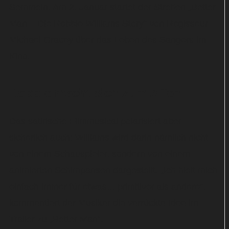
Semmeln. Am 2. Januar startet der Streifen „Better
Man – Die Robbie Williams Story“ von Regisseur
Michael Gracey über das Leben des Sängers im
Kino.
Robbie macht sich zum Affen
Das satirische Filmmusical polarisiert aber
sicherlich auch: Williams wird darin nämlich nicht
von einem Schauspieler, sondern von einem
animierten Schimpansen dargestellt. „Ich hielt mich
einfach immer für etwas... primitiver als andere“,
kommentiert der Musiker die verrückte Idee im
Trailer zu „Better Man“.