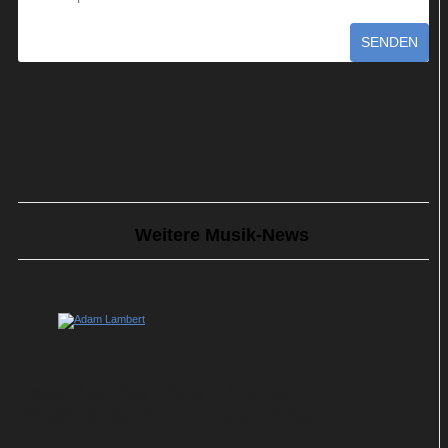
SENDEN
Weitere Musik-News
Adam Lambert feiert „kleine
Wiedergeburt“ mit neuem Album