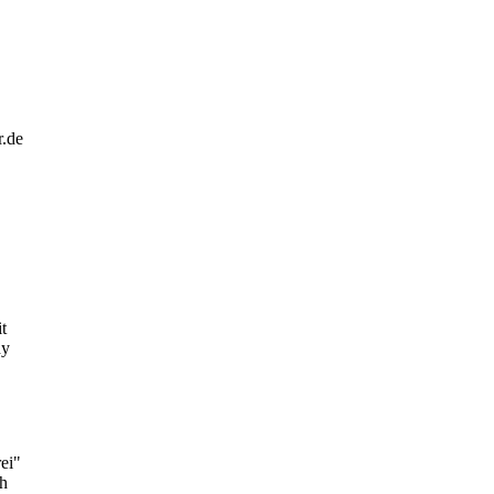
r.de
t
dy
ei"
ch