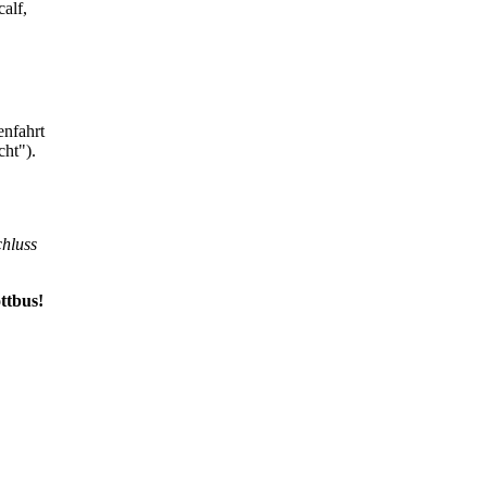
alf,
enfahrt
ht").
chluss
ttbus!