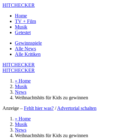
HITCHECKER
Home
TV + Film
Musik
Getestet
Gewinnspiele
Alle News
Alle Kritiken
HITCHECKER
HITCHECKER
» Home
Musik
News
Weihnachtshits für Kids zu gewinnen
Anzeige –
Fehlt hier was?
/
Advertorial schalten
» Home
Musik
News
Weihnachtshits für Kids zu gewinnen