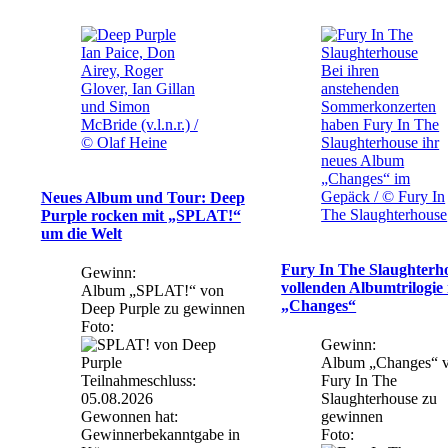
Ian Paice, Don
Airey, Roger
Bei ihren
Glover, Ian Gillan
anstehenden
und Simon
Sommerkonzerten
McBride (v.l.n.r.) /
haben Fury In The
© Olaf Heine
Slaughterhouse ihr
neues Album
„Changes“ im
Gepäck / © Fury In
Neues Album und Tour: Deep
The Slaughterhouse
Purple rocken mit „SPLAT!“
um die Welt
Fury In The Slaughterh
Gewinn:
vollenden Albumtrilogie
Album „SPLAT!“ von
„Changes“
Deep Purple zu gewinnen
Foto:
Gewinn:
Album „Changes“ 
Teilnahmeschluss:
Fury In The
05.08.2026
Slaughterhouse zu
Gewonnen hat:
gewinnen
Gewinnerbekanntgabe in
Foto: