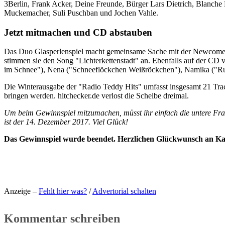
3Berlin, Frank Acker, Deine Freunde, Bürger Lars Dietrich, Blanche 
Muckemacher, Suli Puschban und Jochen Vahle.
Jetzt mitmachen und CD abstauben
Das Duo Glasperlenspiel macht gemeinsame Sache mit der Newcom
stimmen sie den Song "Lichterkettenstadt" an. Ebenfalls auf der CD ve
im Schnee"), Nena ("Schneeflöckchen Weißröckchen"), Namika ("Rudol
Die Winterausgabe der "Radio Teddy Hits" umfasst insgesamt 21 Tra
bringen werden. hitchecker.de verlost die Scheibe dreimal.
Um beim Gewinnspiel mitzumachen, müsst ihr einfach die untere Fra
ist der 14. Dezember 2017. Viel Glück!
Das Gewinnspiel wurde beendet. Herzlichen Glückwunsch an Katr
Anzeige –
Fehlt hier was?
/
Advertorial schalten
Kommentar schreiben