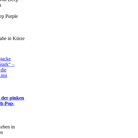
n
abe in Kürze
Stark“ –
 die
Anni
n der pinken
ch-Pop-
eben in
en