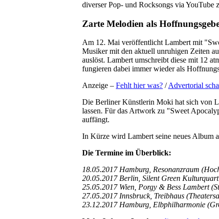
diverser Pop- und Rocksongs via YouTube zu 
Zarte Melodien als Hoffnungsgeb
Am 12. Mai veröffentlicht Lambert mit "Swe
Musiker mit den aktuell unruhigen Zeiten au
auslöst. Lambert umschreibt diese mit 12 
fungieren dabei immer wieder als Hoffnungs
Anzeige –
Fehlt hier was?
/
Advertorial scha
Die Berliner Künstlerin Moki hat sich von 
lassen. Für das Artwork zu "Sweet Apocalyps
auffängt.
In Kürze wird Lambert seine neues Album auc
Die Termine im Überblick:
18.05.2017 Hamburg, Resonanzraum (Hoc
20.05.2017 Berlin, Silent Green Kulturquart
25.05.2017 Wien, Porgy & Bess Lambert (S
27.05.2017 Innsbruck, Treibhaus (Theatersa
23.12.2017 Hamburg, Elbphilharmonie (Gr