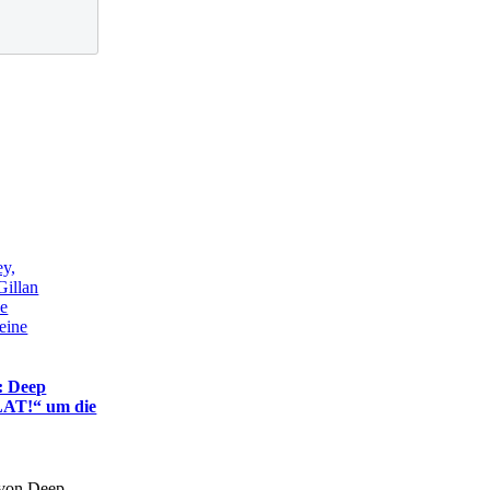
ey,
Gillan
e
Heine
: Deep
LAT!“ um die
von Deep