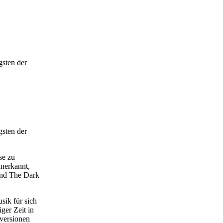
gsten der
gsten der
se zu
unerkannt,
 und The Dark
sik für sich
ger Zeit in
rversionen