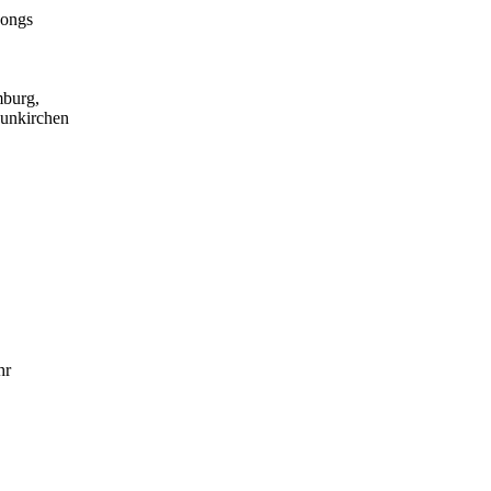
burg,
unkirchen
hr