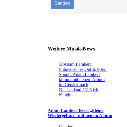
Senden
Weitere Musik-News
Futuristisches Outfit, 90er-
Sound: Adam Lambert
kommt mit neuem Album
im Gepäck nach
Deutschland / © Nick
Knight
Adam Lambert feiert „kleine
Wiedergeburt“ mit neuem Album
Gewinn: