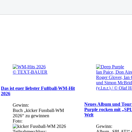
© TEXT-BAUER
Ian Paice, Don Air
Roger Glover, Ian 
und Simon McBrid
(v.l.n.r.) / © Olaf 
Das ist euer liebster Fußball-WM-Hit
2026
Neues Album und Tour
Gewinn:
Purple rocken mit „SP
Buch „kicker Fussball-WM
Welt
2026“ zu gewinnen
Foto:
Gewinn:
Teilnahmeschluss:
Album „SPLAT!“ 