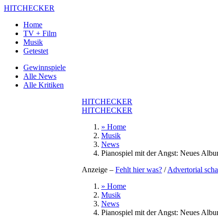
HITCHECKER
Home
TV + Film
Musik
Getestet
Gewinnspiele
Alle News
Alle Kritiken
HITCHECKER
HITCHECKER
» Home
Musik
News
Pianospiel mit der Angst: Neues Alb
Anzeige –
Fehlt hier was?
/
Advertorial scha
» Home
Musik
News
Pianospiel mit der Angst: Neues Alb