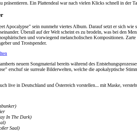
präsentieren. Ein Plattendeal war nach vielen Klicks schnell in der T
er
et Apocalypse" sein nunmehr viertes Album. Darauf setzt er sich wie s
seinander. Überall auf der Welt scheint es zu brodeln, was bei den Me
atmosphärischen und vorwiegend melancholischen Kompositionen. Zarte
geber und Trostspender.
lten
Lamberts neuem Songmaterial bereits während des Entstehungsprozesses
e" erschuf sie surreale Bilderwelten, welche die apokalyptische Stimm
h live in Deutschland und Österreich vorstellen... mit Maske, versteht
hbunker)
ier
tay In The Dark)
al)
oßer Saal)