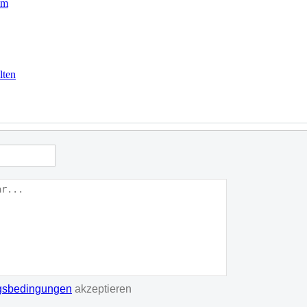
om
lten
gsbedingungen
akzeptieren