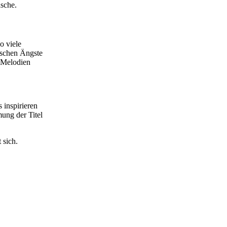
asche.
o viele
nschen Ängste
 Melodien
 inspirieren
ung der Titel
 sich.