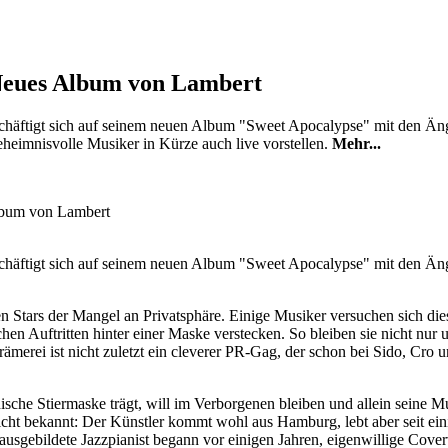
 Neues Album von Lambert
chäftigt sich auf seinem neuen Album "Sweet Apocalypse" mit den Än
heimnisvolle Musiker in Kürze auch live vorstellen.
Mehr...
chäftigt sich auf seinem neuen Album "Sweet Apocalypse" mit den Än
ten Stars der Mangel an Privatsphäre. Einige Musiker versuchen sich die
chen Auftritten hinter einer Maske verstecken. So bleiben sie nicht nur 
merei ist nicht zuletzt ein cleverer PR-Gag, der schon bei Sido, Cro
dische Stiermaske trägt, will im Verborgenen bleiben und allein seine Mu
nicht bekannt: Der Künstler kommt wohl aus Hamburg, lebt aber seit eini
 ausgebildete Jazzpianist begann vor einigen Jahren, eigenwillige Cove