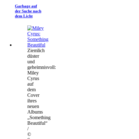
Garbage auf
der Suche nach
dem Licht
Ziemlich
düster
und
geheimnisvoll:
Miley
Cyrus
auf
dem
Cover
ihres
neuen
Albums
„Something
Beautiful“
/
©