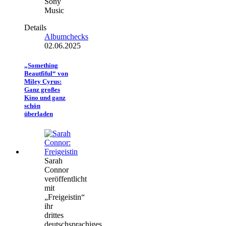
Sony
Music
Details
Albumchecks
02.06.2025
„Something
Beautfiful“ von
Miley Cyrus:
Ganz großes
Kino und ganz
schön
überladen
Sarah
Connor
veröffentlicht
mit
„Freigeistin“
ihr
drittes
deutschsprachiges