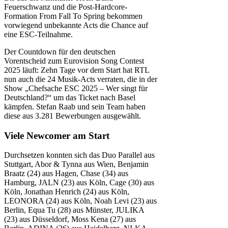
Feuerschwanz und die Post-Hardcore-
Formation From Fall To Spring bekommen
vorwiegend unbekannte Acts die Chance auf
eine ESC-Teilnahme.
Der Countdown für den deutschen
Vorentscheid zum Eurovision Song Contest
2025 läuft: Zehn Tage vor dem Start hat RTL
nun auch die 24 Musik-Acts verraten, die in der
Show „Chefsache ESC 2025 – Wer singt für
Deutschland?“ um das Ticket nach Basel
kämpfen. Stefan Raab und sein Team haben
diese aus 3.281 Bewerbungen ausgewählt.
Viele Newcomer am Start
Durchsetzen konnten sich das Duo Parallel aus
Stuttgart, Abor & Tynna aus Wien, Benjamin
Braatz (24) aus Hagen, Chase (34) aus
Hamburg, JALN (23) aus Köln, Cage (30) aus
Köln, Jonathan Henrich (24) aus Köln,
LEONORA (24) aus Köln, Noah Levi (23) aus
Berlin, Equa Tu (28) aus Münster, JULIKA
(23) aus Düsseldorf, Moss Kena (27) aus