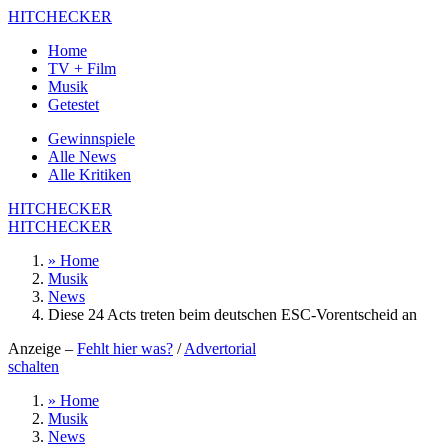
HITCHECKER
Home
TV + Film
Musik
Getestet
Gewinnspiele
Alle News
Alle Kritiken
HITCHECKER
HITCHECKER
» Home
Musik
News
Diese 24 Acts treten beim deutschen ESC-Vorentscheid an
Anzeige –
Fehlt hier was?
/
Advertorial
schalten
» Home
Musik
News