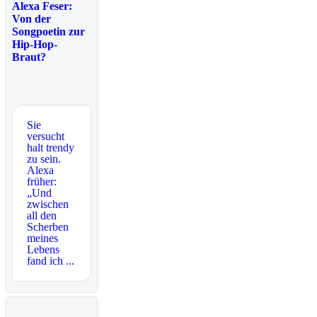
Alexa Feser:
Von der
Songpoetin zur
Hip-Hop-
Braut?
Sie
versucht
halt trendy
zu sein.
Alexa
früher:
„Und
zwischen
all den
Scherben
meines
Lebens
fand ich ...