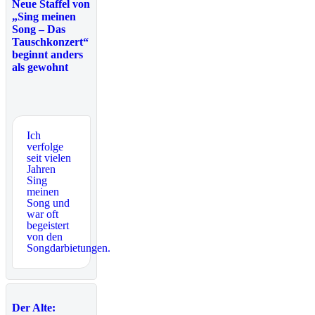
Neue Staffel von
„Sing meinen
Song – Das
Tauschkonzert“
beginnt anders
als gewohnt
Ich
verfolge
seit vielen
Jahren
Sing
meinen
Song und
war oft
begeistert
von den
Songdarbietungen.
Der Alte: