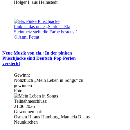
Holger I. aus Helmstedt
Pink ist das neue „Stark“ – Ela
Steinmetz steht die Farbe bestens /
© Anni Petrat
Neue Musik von ela.: In der pinken
Plüschjacke sind Deutsch-Pop-Perlen
versteckt
Gewinn:
Notizbuch „Mein Leben in Songs“ zu
gewinnen
Foto:
Teilnahmeschluss:
21.06.2026
Gewonnen hat:
Osman H. aus Hamburg, Manuela B. aus
Neunkirchen