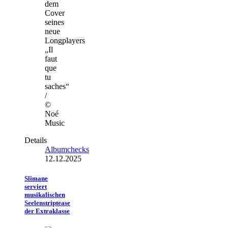
dem
Cover
seines
neue
Longplayers
„Il
faut
que
tu
saches“
/
©
Noé
Music
Details
Albumchecks
12.12.2025
Slimane
serviert
musikalischen
Seelenstriptease
der Extraklasse