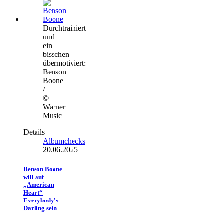
Durchtrainiert
und
ein
bisschen
übermotiviert:
Benson
Boone
/
©
Warner
Music
Details
Albumchecks
20.06.2025
Benson Boone
will auf
„American
Heart“
Everybody's
Darling sein