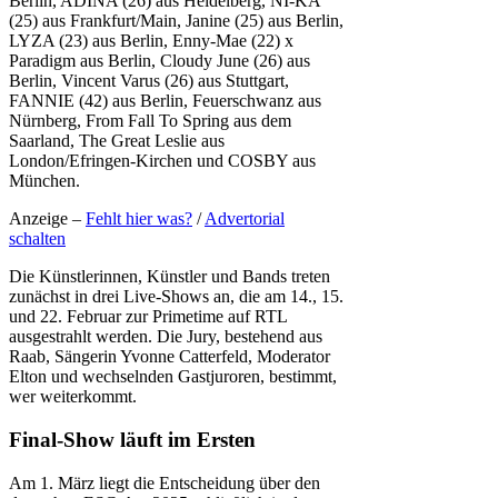
Berlin, ADINA (26) aus Heidelberg, NI-KA
(25) aus Frankfurt/Main, Janine (25) aus Berlin,
LYZA (23) aus Berlin, Enny-Mae (22) x
Paradigm aus Berlin, Cloudy June (26) aus
Berlin, Vincent Varus (26) aus Stuttgart,
FANNIE (42) aus Berlin, Feuerschwanz aus
Nürnberg, From Fall To Spring aus dem
Saarland, The Great Leslie aus
London/Efringen-Kirchen und COSBY aus
München.
Anzeige –
Fehlt hier was?
/
Advertorial
schalten
Die Künstlerinnen, Künstler und Bands treten
zunächst in drei Live-Shows an, die am 14., 15.
und 22. Februar zur Primetime auf RTL
ausgestrahlt werden. Die Jury, bestehend aus
Raab, Sängerin Yvonne Catterfeld, Moderator
Elton und wechselnden Gastjuroren, bestimmt,
wer weiterkommt.
Final-Show läuft im Ersten
Am 1. März liegt die Entscheidung über den