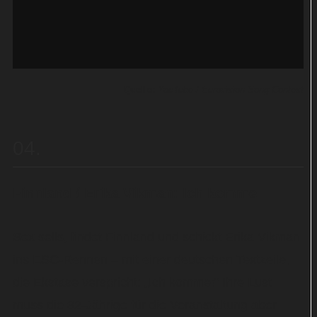
Quelle:
YouTube / Eurovision Song Contest
04
Finnland / Erika Vikman: Ich komme
Sex sells, findet Finnland und schickt Erika Vikman
ins ESC-Rennen – mit einer deutschen Textzeile,
die Ekstase verspricht: „Ich komme!“ Ihre Lust
muss die 32-Jährige für die Veranstaltung aber