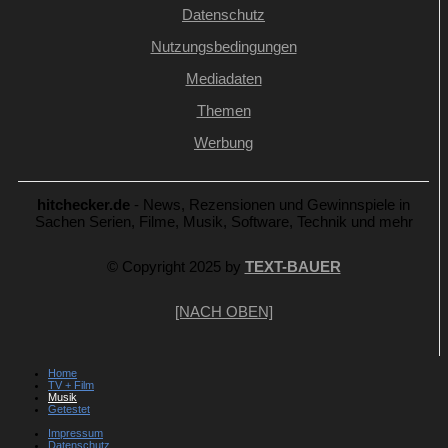
Datenschutz
Nutzungsbedingungen
Mediadaten
Themen
Werbung
hitchecker.de
- News, Rezensionen und Gewinnspiele in
Sachen Serien, Filme, Musik, Software, Technik und mehr
© Copyright 2025 by
TEXT-BAUER
[NACH OBEN]
Home
TV + Film
Musik
Getestet
Impressum
Datenschutz