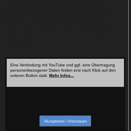
Jo annehmen. Aber was genau will uns der
durchtrainierte „Milkshake Man“ da eigentlich
andrehen? Das mutet alles unangenehm
zweideutig an. Definitiv zu viel Kopfkino für die
ESC-Bühne!
Eine Verbindung mit YouTube und ggf. eine Übertragung
personenbezogener Daten finden erst nach Klick auf den
unteren Button statt.
Mehr Infos...