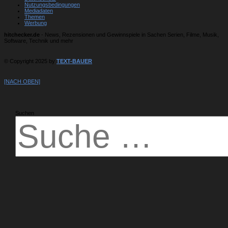
Nutzungsbedingungen
Mediadaten
Themen
Werbung
hitchecker.de
- News, Rezensionen und Gewinnspiele in Sachen Serien, Filme, Musik,
Software, Technik und mehr
© Copyright 2025 by
TEXT-BAUER
[NACH OBEN]
Suchen