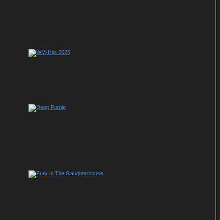
Adam Lambert feiert „kleine
Wiedergeburt“ mit neuem Album
Das ist euer liebster Fußball-WM-Hit 2026
Neues Album und Tour: Deep Purple
rocken mit „SPLAT!“ um die Welt
Fury In The Slaughterhouse vollenden