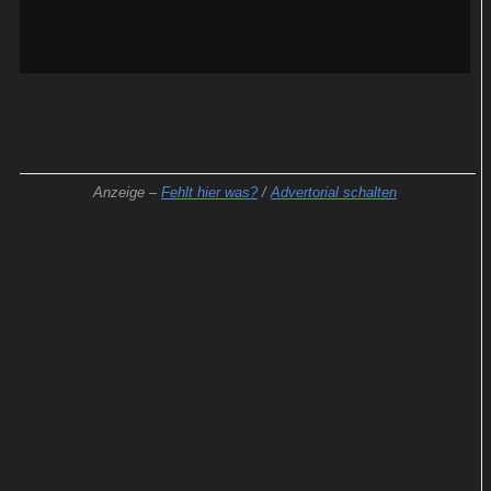
Quelle:
YouTube / TVM
Anzeige –
Fehlt hier was?
/
Advertorial schalten
Zumindest drei dieser schrägen ESC-Beiträge
können laut Wettbüros (Stand: 12.5., 18:55 Uhr)
auf eine gute Platzierung unter den ersten zehn
hoffen: Erika Vikman wird aktuell auf Rang 6
gehandelt, gefolgt von Tommy Cash auf der 9 und
Miriana Conte auf der 10. Australien liegt bei den
Quoten nur auf Platz 19, Kroatien bildet das