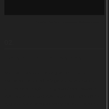
Quelle:
YouTube / Eurovision National Finals (2)
02
Australien / Go-Jo: Milkshake Man
Milch ist bekanntlich sehr gesund. In einem
Milchshake steckt allerdings viel zu viel Zucker.
Von daher ist fraglich, ob gesundheitsbewusste
Zuschauerinnen und Zuschauer das musikalische
Angebot des Australiers Marty Zambotto alias Go-