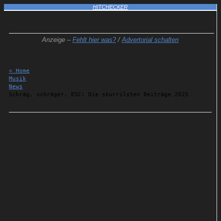
HITCHECKER
Anzeige –
Fehlt hier was?
/
Advertorial schalten
» Home
Musik
News
Schräg, schräger, ESC: Die skurrilsten Beiträge 2025
Details
12.05.2025
Schräg, schräger, ESC: Die
skurrilsten Beiträge 2025