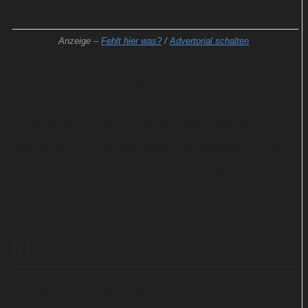
Anzeige –
Fehlt hier was?
/
Advertorial schalten
Deshalb schrecken einige Länder auch 2025 nicht
vor Skurrilitäten zurück, die ganz bewusst
polarisieren und provozieren wollen. Das kann
funktionieren, birgt aber auch ein gewisses Risiko.
Bei welchen der folgenden fünf Beiträge geht die
Strategie zum Stimmenfang auf?
01
Estland / Tommy Cash: Espresso