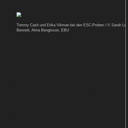
Von
TEXT-BAUER
Tommy Cash und Erika Vikman bei den ESC-Proben / © Sarah Lou
Bennett, Alma Bengtsson, EBU
Auffallen um jeden Preis. Das gilt auch
wieder beim Eurovision Song Contest
2025. Die Grenzen zwischen witzig und
unerträglich schräg sind dabei fließend.
Nur knapp drei Minuten haben die ESC-Acts Zeit,
um ein Millionenpublikum vor den Bildschirmen von
sich zu überzeugen. Wer sich da nichts
Besonderes einfallen lässt, bleibt bis zum Start des
Televotings nicht in Erinnerung.