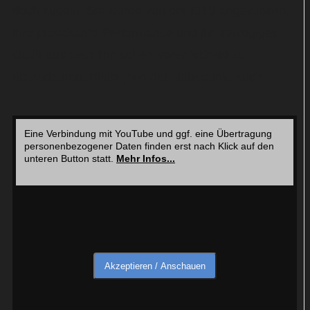
doch zügeln. Sie wurde von der EBU angewiesen,
ihre provokante Performance und ihr freizügiges
Outfit aus dem finnischen Vorentscheid zu
überarbeiten. Bleibt jetzt der Höhepunkt aus?
Eine Verbindung mit YouTube und ggf. eine Übertragung
personenbezogener Daten finden erst nach Klick auf den
unteren Button statt.
Mehr Infos...