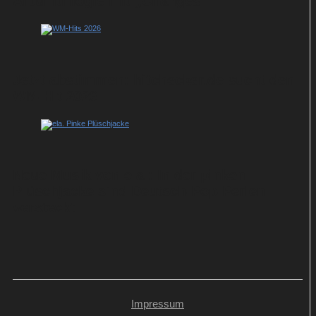
Albumtrilogie mit „Changes“
Jetzt abstimmen: hitchecker.de sucht den
WM-Hit 2026
Neue Musik von ela.: In der pinken
Plüschjacke sind Deutsch-Pop-Perlen
versteckt
Impressum