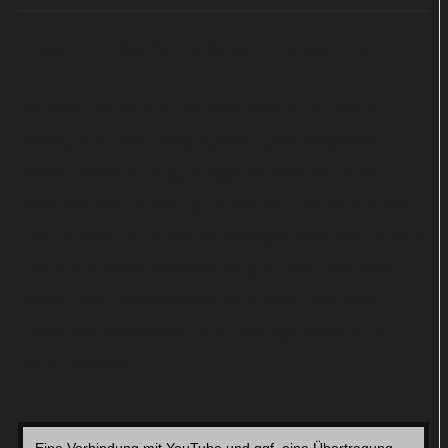
Kroatien / Marko Bošnjak: Poison Cake
Kroatien hat sich so ein bisschen vom irischen
Beitrag aus dem vergangenen Jahr inspirieren
lassen. Bambie Thug sorgte damals mit einem
dämonischen Auftritt für Schockmomente auf der
ESC-Bühne. Auch Marko Bošnjak setzt mit „Poison
Cake“ auf einen düsteren Sound, der zwischen
harten und melodiöseren Momenten wechselt.
Unser ernüchterndes Fazit: Marilyn Manson auf
Temu bestellt!
Eine Verbindung mit YouTube und ggf. eine Übertragung