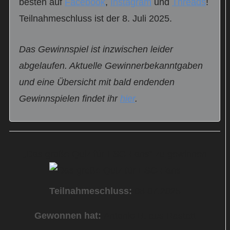
besten auf
Facebook
,
Instagram
und
Threads
!
Teilnahmeschluss ist der 8. Juli 2025.
Das Gewinnspiel ist inzwischen leider
abgelaufen. Aktuelle Gewinnerbekanntgaben
und eine Übersicht mit bald endenden
Gewinnspielen findet ihr
hier
.
„Das große Quiz für ESC-Fans“ zu gewinnen
Teilnahmeschluss:
08.07.2025
Gewonnen hat:
Antonio B. aus Rastatt