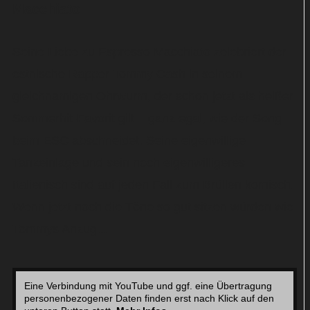
Macchiato
Seine Liebe zu Espresso Macchiato zelebriert der
estnische Rapper Tommy Cash in seinem
gleichnamigen Ohrwurm, der schon jetzt als heißer
Sommerhit-Favorit gilt – ganz egal, wie der Song
beim ESC abschneidet. Seine eigenwillige
Tanzeinlage und sein noch eigenwilligeres
Italienisch sind auf jeden Fall zum Brüllen komisch.
Wenn jetzt noch die Töne so gut sitzen würden wie
Tommys Anzug...
Eine Verbindung mit YouTube und ggf. eine Übertragung
personenbezogener Daten finden erst nach Klick auf den