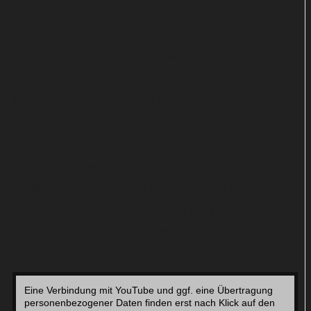
Malta / Miriana Conte: Serving
Miriana Conte aus Malta bekam anders als ihre
finnische Kollegin nicht wegen ihres Looks,
sondern wegen des Titels ihres Songs Ärger.
Dieser lautete ursprünglich noch „Kant“ (maltesisch
für „Gesang“), was aber zur Verwechslungsgefahr
mit einem einem vulgären Schimpfwort im
Englischen führte. Zufall oder Absicht? Die EBU
verlangte eine Umbenennung. Hält sich Miriana
auch beim ESC-Auftritt an die Änderung?
Eine Verbindung mit YouTube und ggf. eine Übertragung
personenbezogener Daten finden erst nach Klick auf den