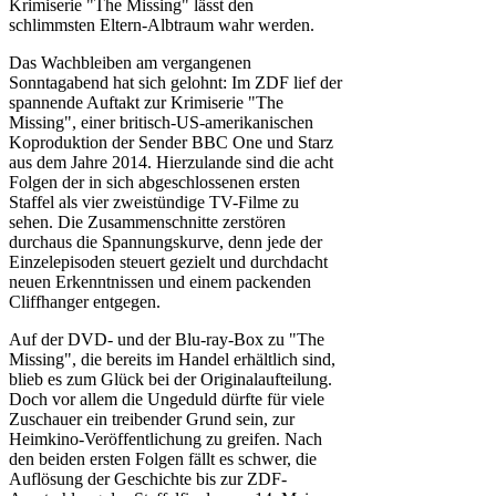
Krimiserie "The Missing" lässt den
schlimmsten Eltern-Albtraum wahr werden.
Das Wachbleiben am vergangenen
Sonntagabend hat sich gelohnt: Im ZDF lief der
spannende Auftakt zur Krimiserie "The
Missing", einer britisch-US-amerikanischen
Koproduktion der Sender BBC One und Starz
aus dem Jahre 2014. Hierzulande sind die acht
Folgen der in sich abgeschlossenen ersten
Staffel als vier zweistündige TV-Filme zu
sehen. Die Zusammenschnitte zerstören
durchaus die Spannungskurve, denn jede der
Einzelepisoden steuert gezielt und durchdacht
neuen Erkenntnissen und einem packenden
Cliffhanger entgegen.
Auf der DVD- und der Blu-ray-Box zu "The
Missing", die bereits im Handel erhältlich sind,
blieb es zum Glück bei der Originalaufteilung.
Doch vor allem die Ungeduld dürfte für viele
Zuschauer ein treibender Grund sein, zur
Heimkino-Veröffentlichung zu greifen. Nach
den beiden ersten Folgen fällt es schwer, die
Auflösung der Geschichte bis zur ZDF-