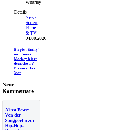
Wharley
Details
News:
Serien,
Filme
& TV
04.08.2026
Biopic „Emily“
mit Emma
Mackey feiert
deutsche TV-
Premiere bei
3sat
Neue
Kommentare
Alexa Feser:
Von der
Songpoetin zur
Hip-Hop-