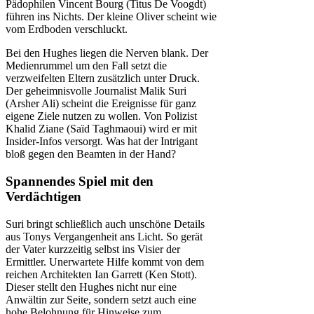
Pädophilen Vincent Bourg (Titus De Voogdt)
führen ins Nichts. Der kleine Oliver scheint wie
vom Erdboden verschluckt.
Bei den Hughes liegen die Nerven blank. Der
Medienrummel um den Fall setzt die
verzweifelten Eltern zusätzlich unter Druck.
Der geheimnisvolle Journalist Malik Suri
(Arsher Ali) scheint die Ereignisse für ganz
eigene Ziele nutzen zu wollen. Von Polizist
Khalid Ziane (Saïd Taghmaoui) wird er mit
Insider-Infos versorgt. Was hat der Intrigant
bloß gegen den Beamten in der Hand?
Spannendes Spiel mit den
Verdächtigen
Suri bringt schließlich auch unschöne Details
aus Tonys Vergangenheit ans Licht. So gerät
der Vater kurzzeitig selbst ins Visier der
Ermittler. Unerwartete Hilfe kommt von dem
reichen Architekten Ian Garrett (Ken Stott).
Dieser stellt den Hughes nicht nur eine
Anwältin zur Seite, sondern setzt auch eine
hohe Belohnung für Hinweise zum