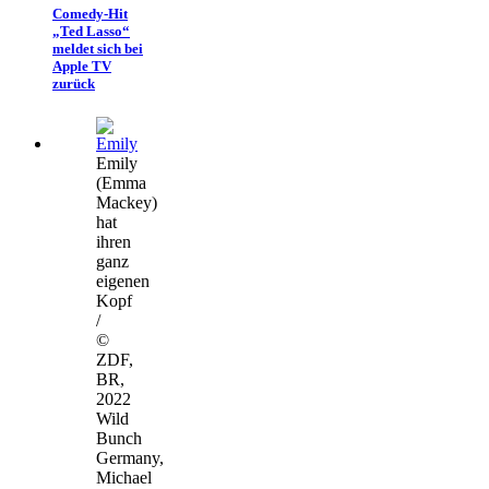
Comedy-Hit
„Ted Lasso“
meldet sich bei
Apple TV
zurück
Emily
(Emma
Mackey)
hat
ihren
ganz
eigenen
Kopf
/
©
ZDF,
BR,
2022
Wild
Bunch
Germany,
Michael