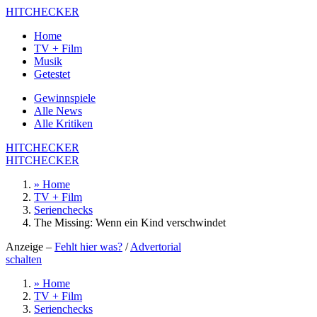
HITCHECKER
Home
TV + Film
Musik
Getestet
Gewinnspiele
Alle News
Alle Kritiken
HITCHECKER
HITCHECKER
» Home
TV + Film
Serienchecks
The Missing: Wenn ein Kind verschwindet
Anzeige –
Fehlt hier was?
/
Advertorial
schalten
» Home
TV + Film
Serienchecks