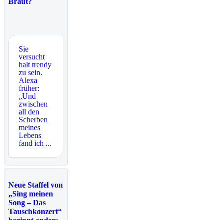
Braut?
Sie
versucht
halt trendy
zu sein.
Alexa
früher:
„Und
zwischen
all den
Scherben
meines
Lebens
fand ich ...
Neue Staffel von
„Sing meinen
Song – Das
Tauschkonzert“