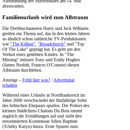
Ausstrahlung des Staffelfinales am 14. Mai
abzuwarten.
Familienurlaub wird zum Albtraum
Die Drehbuchautoren Harry und Jack Williams
greifen ein Thema auf, das in den letzten Jahren
so ähnlich schon zahlreiche TV-Produktionen
wie
"The Killing"
,
"Broadchurch"
und "Top
Of The Lake" geprägt hat. Es geht um den
Verlust eines geliebten Kindes. In "The
Missing" müssen Tony und Emily Hughes
(James Nesbitt, Frances O'Connor) diesen
Albtraum durchleben.
Anzeige –
Fehlt hier was?
/
Advertorial
schalten
Während eines Urlaubs in Nordfrankreich im
Jahre 2006 verschwindet der fünfjährige Sohn
des britischen Ehepaars spurlos. Die Polizei des
kleinen Städtchens Chalons Du Bois nimmt
sogleich die Ermittlungen auf und zieht den
renommierten Kommissar Julien Baptiste
(Tchéky Karyo) hinzu. Erste Spuren zum