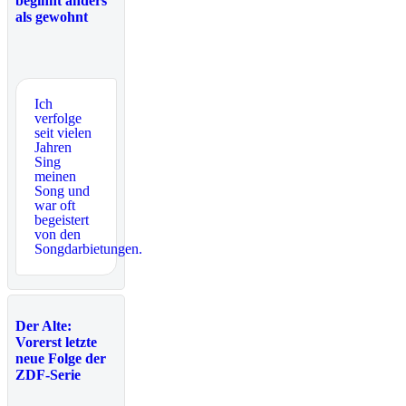
beginnt anders
als gewohnt
Ich
verfolge
seit vielen
Jahren
Sing
meinen
Song und
war oft
begeistert
von den
Songdarbietungen.
Der Alte:
Vorerst letzte
neue Folge der
ZDF-Serie