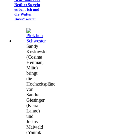
Netflix: So geht
es bei „Ich und
die Walter
Boys“ weiter
Sandy
Koslowski
(Cosima
Henman,
Mitte)
bringt
die
Hochzeitspläne
von
Sandra
Giesinger
(Klara
Lange)
und
Justus
Maiwald
(Yannik