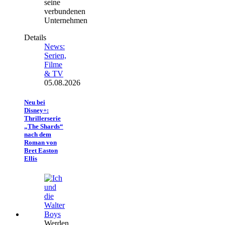
seine
verbundenen
Unternehmen
Details
News:
Serien,
Filme
& TV
05.08.2026
Neu bei
Disney+:
Thrillerserie
„The Shards“
nach dem
Roman von
Bret Easton
Ellis
Werden