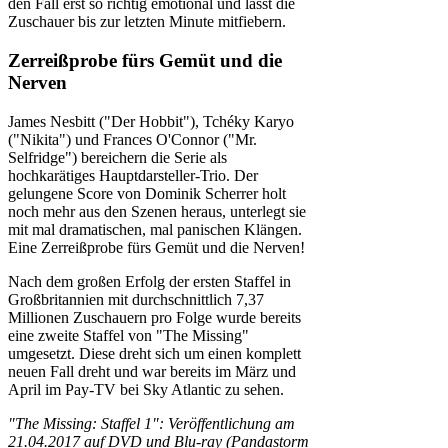
den Fall erst so richtig emotional und lässt die
Zuschauer bis zur letzten Minute mitfiebern.
Zerreißprobe fürs Gemüt und die
Nerven
James Nesbitt ("Der Hobbit"), Tchéky Karyo
("Nikita") und Frances O'Connor ("Mr.
Selfridge") bereichern die Serie als
hochkarätiges Hauptdarsteller-Trio. Der
gelungene Score von Dominik Scherrer holt
noch mehr aus den Szenen heraus, unterlegt sie
mit mal dramatischen, mal panischen Klängen.
Eine Zerreißprobe fürs Gemüt und die Nerven!
Nach dem großen Erfolg der ersten Staffel in
Großbritannien mit durchschnittlich 7,37
Millionen Zuschauern pro Folge wurde bereits
eine zweite Staffel von "The Missing"
umgesetzt. Diese dreht sich um einen komplett
neuen Fall dreht und war bereits im März und
April im Pay-TV bei Sky Atlantic zu sehen.
"The Missing: Staffel 1": Veröffentlichung am
21.04.2017 auf DVD und Blu-ray (Pandastorm