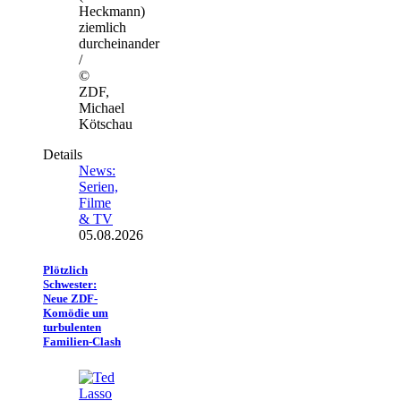
Heckmann)
ziemlich
durcheinander
/
©
ZDF,
Michael
Kötschau
Details
News:
Serien,
Filme
& TV
05.08.2026
Plötzlich
Schwester:
Neue ZDF-
Komödie um
turbulenten
Familien-Clash