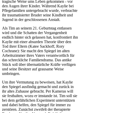
tragische Weise ums Leben gekommen - vor
den Augen ihrer Kinder. Während Kaylie bei
Pflegefamilien untergebracht wurde, verbrachte
ihr traumatisierter Bruder seine Kindheit und
Jugend in der geschlossenen Anstalt.
Als Tim an seinem 21. Geburtstag entlassen
wird und die Schatten der Vergangenheit
endlich hinter sich gelassen hat, konfrontiert ihn
Kaylie mit einer absurden Theorie über den
Tod ihrer Eltern (Katee Sackhoff, Rory
Cochrane): Sie macht den Spiegel im alten
Arbeitszimmer ihres Vaters verantwortlich für
das schreckliche Familiendrama. Das antike
Stück soll über übernatürliche Kräfte verfügen
und seine Besitzer auf grausame Weise
umbringen.
Um ihre Vermutung zu beweisen, hat Kaylie
den Spiegel ausfindig gemacht und zurück in
ihr altes Zuhause gebracht. Per Kameras will
sie festhalten, wozu er imstande ist. Tim soll sie
bei dem gefährlichen Experiment unterstützen
und dabei helfen, den Spiegel für immer zu
zerstören. Zunächst zweifelt der therapierte