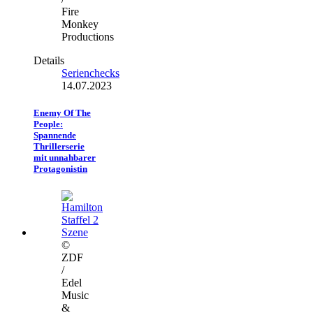
Fire
Monkey
Productions
Details
Serienchecks
14.07.2023
Enemy Of The
People:
Spannende
Thrillerserie
mit unnahbarer
Protagonistin
©
ZDF
/
Edel
Music
&