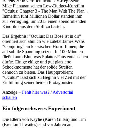
Bereits 2006 veröffentlichte US-Regisseur
Mike Flanagan seinen Low-Budget-Kurzfilm
"Oculus: Chapter 3 - The Man With The Plan".
Immerhin fünf Millionen Dollar standen ihm
zur Verfügung, um 2013 einen abendfüllenden
Kinofilm aus dem Stoff zu basteln.
Das Ergebnis: "Oculus: Das Böse ist in dir"
orientiert sich ähnlich wie zuletzt James Wans
"Conjuring" an klassischen Horrorfilmen, die
auf subtile Spannung setzen. In 100 Minuten
fließt kaum Blut, was Splatter-Fans enttäuschen
dürfte. Einige eklige und gut platzierte
Schockmomente hat der solide Streifen
dennoch zu bieten. Das Hauptproblem:
"Oculus" lässt sich zu Beginn viel Zeit mit der
Einführung seiner beiden Protagonisten.
Anzeige –
Fehlt hier was?
/
Advertorial
schalten
Ein folgenschweres Experiment
Die Eltern von Kaylie (Karen Gillan) und Tim
(Brenton Thwaites) sind vor Jahren auf