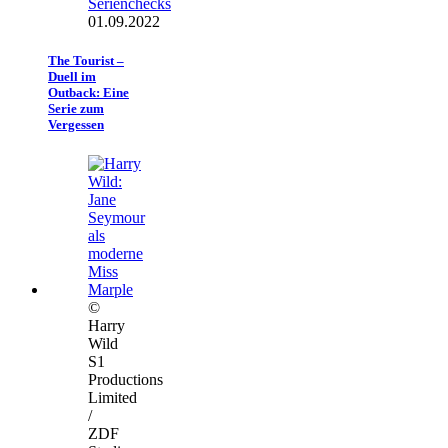
Serienchecks
01.09.2022
The Tourist –
Duell im
Outback: Eine
Serie zum
Vergessen
©
Harry
Wild
S1
Productions
Limited
/
ZDF