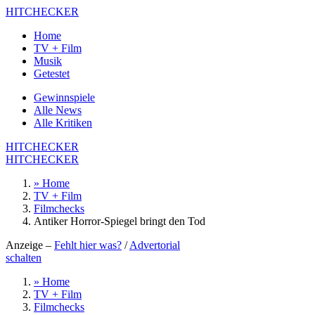
HITCHECKER
Home
TV + Film
Musik
Getestet
Gewinnspiele
Alle News
Alle Kritiken
HITCHECKER
HITCHECKER
» Home
TV + Film
Filmchecks
Antiker Horror-Spiegel bringt den Tod
Anzeige –
Fehlt hier was?
/
Advertorial
schalten
» Home
TV + Film
Filmchecks