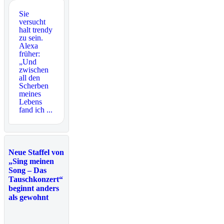
Sie
versucht
halt trendy
zu sein.
Alexa
früher:
„Und
zwischen
all den
Scherben
meines
Lebens
fand ich ...
Neue Staffel von
„Sing meinen
Song – Das
Tauschkonzert“
beginnt anders
als gewohnt