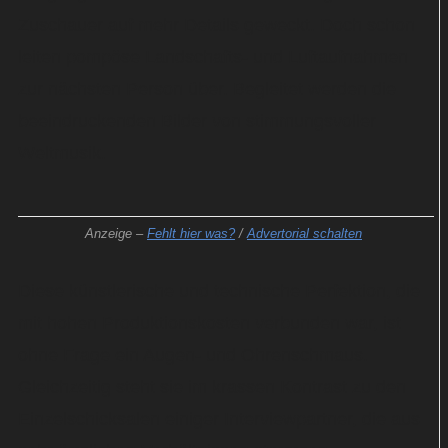
Zuschauer auf mehr Details geweckt. Doch schon
leiten pompöse Landschafts- und Luftaufnahmen
zur nächsten Person über. Begleitet werden die
beeindruckenden Bilder von stimmungsvoller
Weltmusik.
Anzeige –
Fehlt hier was?
/
Advertorial schalten
Diese künstlerische und technische Perfektion, die
mit hohen Produktionskosten verbunden war, ist
ohne Frage ein Augen- und Ohrenschmaus.
Gleichzeitig steht sie im krassen Kontrast zu den
Einzelschicksalen einiger Interviewpartner, die aus