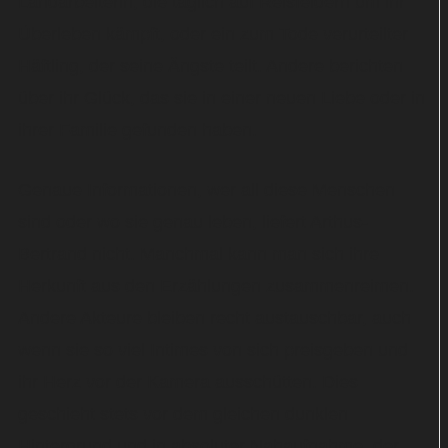
Landarbeiterin, die täglich auf Reisfeldern um ihr
Überleben kämpft, oder ein zum Tode verurteilter
Häftling, der seine Ängste teilt. Andere berichten
über ihr Glück, das sie in einer neuen Liebe oder in
ihrer Familie gefunden haben.
Genaue Informationen, wer all diese Menschen
sind oder wo sie genau leben, liefert Arthus-
Bertrand nicht. Manchmal kann man sich ihre
Herkunft aus den Erzählungen zusammenreimen.
Andere Akteure bleiben recht austauschbar, auch
wenn sie so viel Intimes von sich preisgeben und
ihr Herz vor der Kamera ausschütten. Dies
geschieht stets vor dem gleichen dunklen
Hintergrund und in absoluter Nahaufnahme, der