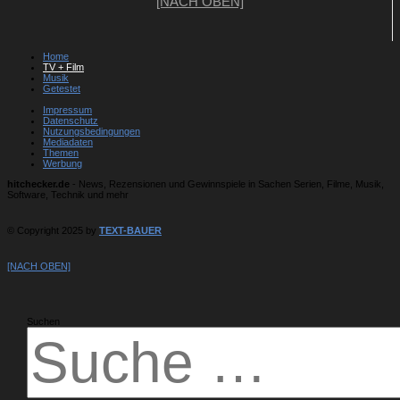
[NACH OBEN]
Home
TV + Film
Musik
Getestet
Impressum
Datenschutz
Nutzungsbedingungen
Mediadaten
Themen
Werbung
hitchecker.de
- News, Rezensionen und Gewinnspiele in Sachen Serien, Filme, Musik,
Software, Technik und mehr
© Copyright 2025 by
TEXT-BAUER
[NACH OBEN]
Suchen