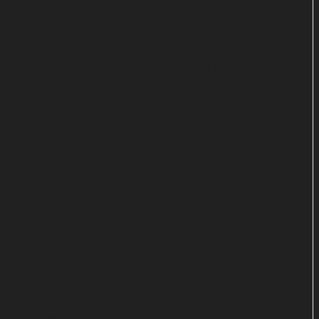
Auf den Reisen entstanden zudem über 500
Stunden Luftaufnahmen in der Tradition seiner
Erfolgsdokumentationen "Die Erde von oben" und
"Home". Bruno Cusa ("Der Himmel über Europa")
übernahm die Funktion als Chefkameramann.
Menschen aus aller Welt
Ein fast zweieinhalbstündiger Film und eine Serie
mit drei 52-minütigen Episoden zeigen nun das
ästhetisch zusammengeschnittene Ergebnis der
ausgiebigen Recherchen. Zu Wort kommen
Menschen in ganz unterschiedlichen
Lebenssituationen: Sei es eine wütende