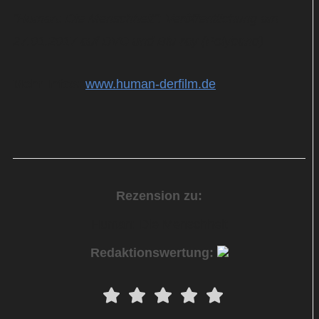
"Human: Die Menschheit": Veröffentlichung am
27.01.2017 auf DVD und Blu-ray (Polyband)
Mehr Infos:
www.human-derfilm.de
Rezension zu:
Human: Die Menschheit
Redaktionswertung: