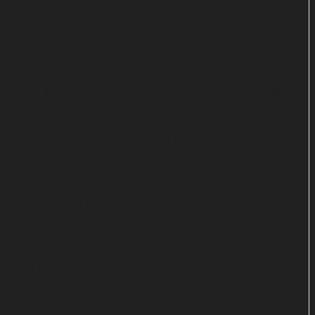
sehr ärmlichen Verhältnissen stammen.
Sprache und Extras der DVD
Die Filmversion von "Human" wurde im Originalton
mit all den unterschiedlichen Sprachen belassen
und um deutsche Nebentitel im Bild ergänzt. Die
Serie, die hierzulande bislang nur beim Pay-TV-
Sender GEO Television zu sehen war, liegt
dagegen auf Deutsch vor.
Die DVD-Box umfasst 20 Minuten Bonusmaterial
und ein ausführliches Booklet mit
Hintergrundinformationen zur Dokumentation.