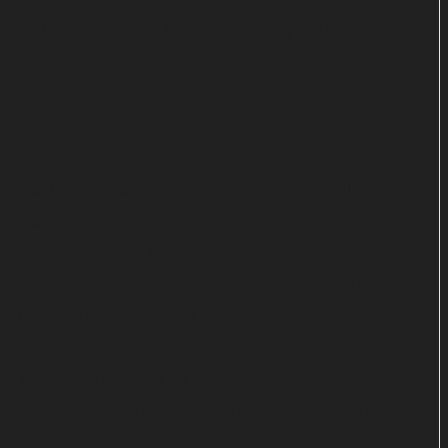
selbst die kleinste Gesichtsregung nicht entgeht.
Der gemeinsame Nenner
Der fehlende Kontext gehört zum Konzept der
Dokumentation. Yann Arthus-Bertrand will damit
wohl zeigen, wie einig sich die Menschen, so
verschieden sie auch sein mögen, in Bezug auf
ihre Bedürfnisse sowie ihrem Streben nach Glück
und Zufriedenheit sind.
Vielleicht macht er es sich damit aber etwas zu
einfach und verpasst die Chance auf echten
Tiefgang. In vielen Fällen wird die Neugier der