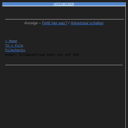
HITCHECKER
Anzeige –
Fehlt hier was?
/
Advertorial schalten
» Home
TV + Film
Filmchecks
Human: Bildgewaltige Doku neu auf DVD
Details
24.01.2017
Human: Bildgewaltige Doku
neu auf DVD