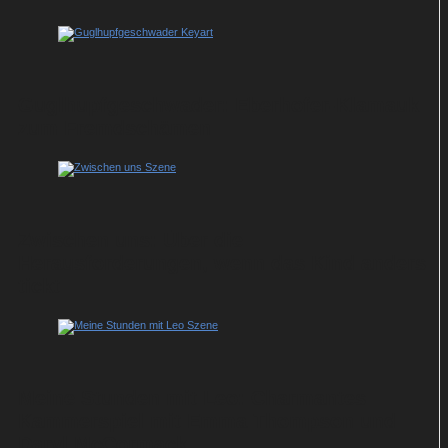
Guglhupfgeschwader: Eberhofer-Klamauk
zum Fremdschämen
Zwischen uns: Über die
Herausforderungen, wenn das Kind anders
tickt
Meine Stunden mit Leo: Charmantes
Kammerspiel mit Emma Thompson und
Daryl McCormack