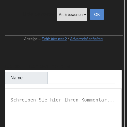
Bitte bewerten
Anzeige –
Fehlt hier was?
/
Advertorial schalten
KOMMENTAR SCHREIBEN
Name