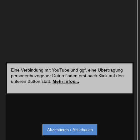
großen Gags – zumindest solange er sich nah an
"Kops" hält. Das Bestreiten eigener Wege lässt ihn
dann mehr in Richtung RTL-Comedy abdriften.
Aber auch für diese Art von Humor existiert
bekanntlich eine Zielgruppe.
Eine Verbindung mit YouTube und ggf. eine Übertragung
personenbezogener Daten finden erst nach Klick auf den
unteren Button statt.
Mehr Infos...