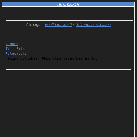
HITCHECKER
Anzeige –
Fehlt hier was?
/
Advertorial schalten
» Home
TV + Film
Filmchecks
Faking Bullshit: Ohne Straftaten keinen Job
Details
05.03.2021
Faking Bullshit: Ohne
Straftaten keinen Job