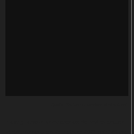
Quelle:
YouTube / EuroVideo Medien GmbH
"Faking Bullshit: Krimineller als die Polizei erlaubt":
Veröffentlichung am 25. Februar 2021 auf DVD und