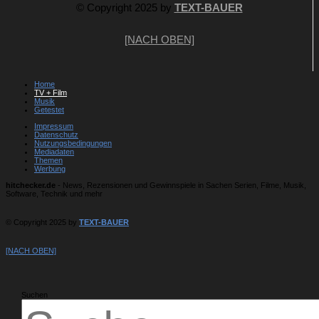
© Copyright 2025 by
TEXT-BAUER
[NACH OBEN]
Home
TV + Film
Musik
Getestet
Impressum
Datenschutz
Nutzungsbedingungen
Mediadaten
Themen
Werbung
hitchecker.de
- News, Rezensionen und Gewinnspiele in Sachen Serien, Filme, Musik,
Software, Technik und mehr
© Copyright 2025 by
TEXT-BAUER
[NACH OBEN]
Suchen