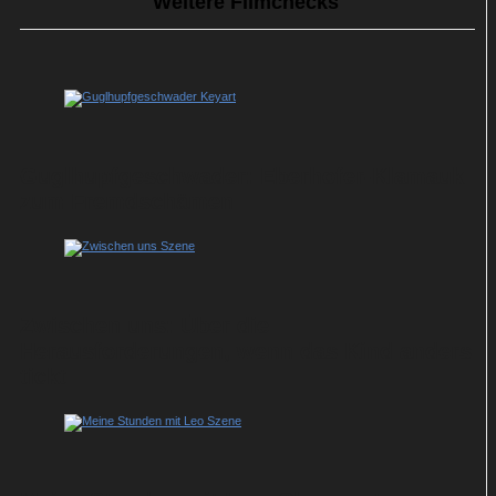
Weitere Filmchecks
Guglhupfgeschwader: Eberhofer-Klamauk
zum Fremdschämen
Zwischen uns: Über die
Herausforderungen, wenn das Kind anders
tickt