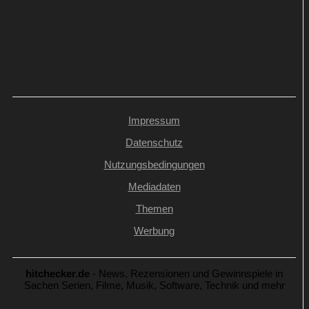
Filmmusical trifft nicht immer den
richtigen Ton
Impressum
Datenschutz
Nutzungsbedingungen
Mediadaten
Themen
Werbung
hitchecker.de
- News, Rezensionen und Gewinnspiele in
Sachen Serien, Filme, Musik, Software, Technik und mehr