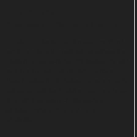
Eigeninitiierte
Arbeitsbeschaffungsmaßnahmen
Ein Kätzchen, das sich auf den Baum verirrt und
gerettet werden soll, erweist sich als aufregendes
"Highlight" im gemächlichen Arbeitsalltag. Der wird
gehörig aufgemischt, als plötzlich Tina (Sina
Tkotsch) auftaucht. Die Kollegin von extern hat den
Auftrag, ein Audit durchzuführen. Wenn sie danach
die Empfehlung ausspricht, die Wache 23 zu
schließen, verlieren Deniz und Co ihre
Arbeitsplätze.