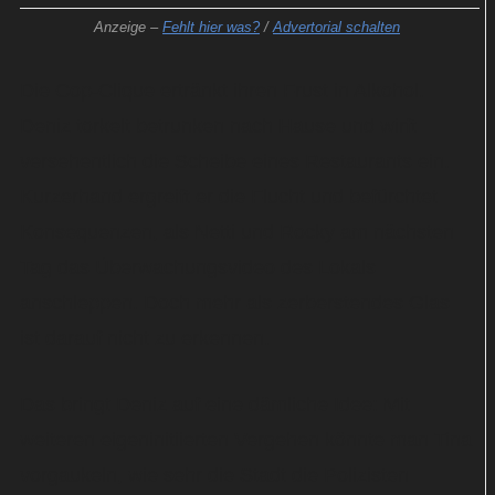
Anzeige –
Fehlt hier was?
/
Advertorial schalten
Die Cop-Clique ertränkt ihren Frust in Alkohol.
Deniz torkelt betrunken nach Hause und wirft
versehentlich die Scheibe eines Restaurants ein.
Kurzerhand ergreift er die Flucht und befürchtet
Konsequenzen, als Netti und Rocky am nächsten
Tag das Überwachungsvideo des Lokals
anschleppen. Doch mehr als zerberstendes Glas
ist darauf nicht zu erkennen.
Das bringt Deniz auf eine dämliche Idee: Mit
weiteren eigeninitiierten Vergehen könnte man Tina
vorgaukeln, wie sehr die Stadt die Polizisten