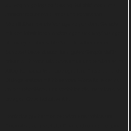
Zu Beginn gelingt es "Faking Bullshit" noch, mit
ähnlich trockenem Humor und komischen
Skurrilitäten wie die Vorlage zu punkten. Gerade
mit den inhaltlichen Änderungen und Ergänzungen
überwiegen aber schließlich die Albernheiten.
Schubert beweist auch kein gutes Gespür dafür,
brisante Themen wie Rassismus und Sexismus im
Alltag komödiantisch aufzugreifen. Entsprechende
Dialoge kratzen mit hölzernem Wortwitz leider nur
an der Oberfläche und verfehlen die Intention einer
bissigen Gesellschaftskritik.
Dank des gut harmonierenden Ensembles um
Erkan Acar amüsiert der Film auch ohne die ganz