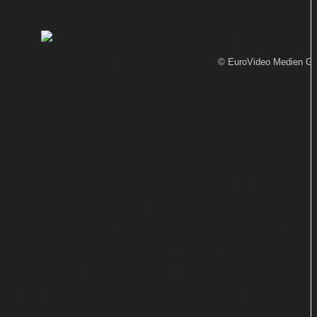
Von
TEXT-BAUER
Vier Polizisten inszenieren
© EuroVideo Medien G
Straftaten, damit ihre Wache
nicht wegrationalisiert wird. Die Prämisse
von "Faking Bullshit: Krimineller als die
Polizei erlaubt" ist nicht ganz neu.
Alexander Schubert, vor allem bekannt als
Außenreporter Albrecht Humboldt in der "ZDF
heute-show", gibt mit der Krimikomödie "Faking
Bullshit" sein Regiedebüt. Es handelt sich um ein
Remake des schwedischen Films "Kops" von Josef
Fares aus dem Jahr 2003. Allerdings hat Schubert