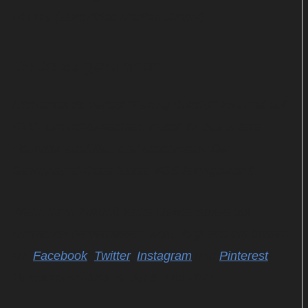
Blu-ray (EuroVideo Medien GmbH)
DVDs zu gewinnen
hitchecker.de verlost "Faking Bullshit" zweimal auf
DVD. Um mitzumachen, müsst ihr das untere
Formular ausfüllen und abschicken. Der
Gewinnspiel-Code lautet: #GS-fakingbullshit
Wenn ihr in Zukunft keine Gewinnspiele auf
hitchecker.de verpassen wollt, folgt uns am besten
auf
Facebook
,
Twitter
,
Instagram
und
Pinterest
!
Teilnahmeschluss ist der 5. Mai 2021.