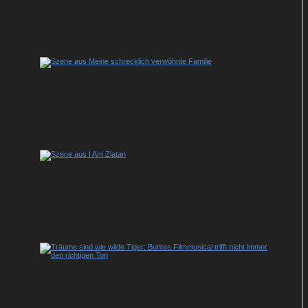
Meine Stunden mit Leo: Charmantes
Kammerspiel mit Emma Thompson und
Daryl McCormack
Meine schrecklich verwöhnte Familie:
Millionärsnachwuchs auf Luxus-Entzug
I Am Zlatan: Warum das Biopic über Zlatan
Ibrahimović eine kleine Mogelpackung ist
Träume sind wie wilde Tiger: Buntes