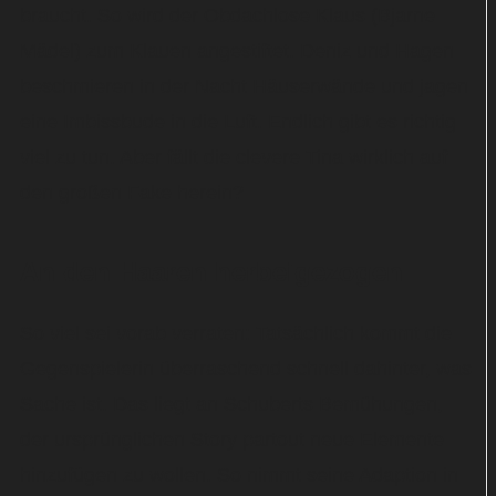
braucht. So wird der Obdachlose Klaus (Bjarne
Mädel) zum Klauen angestiftet. Deniz und Hagen
beschmieren in der Nacht Häuserwände und jagen
eine Imbissbude in die Luft. Endlich gibt es richtig
viel zu tun. Aber fällt die clevere Tina wirklich auf
den großen Fake herein?
An den Haaren herbeigezogen
So viel sei vorab verraten: Tatsächlich kommt die
Gegenspielerin überraschend schnell dahinter, was
Sache ist. Das liegt an Schuberts Bemühungen,
der ursprünglichen Story partout neue Elemente
hinzufügen zu wollen. So nimmt seine Adaption in