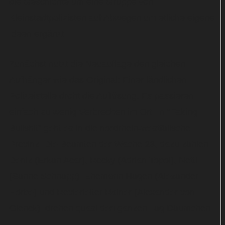
die Geschichte um eine Gruppe von
Kleinstadtpolizisten auf Abwegen um etliche eigene
Ideen ergänzt.
Zunächst nutzt die Neuauflage den gleichen
Aufhänger wie das Original: Einer ländlichen
Polizeistelle droht die Auflösung. Es passieren
einfach zu wenig Verbrechen im Ort. In "Faking
Bullshit" geht es in die nordrhein-westfälische
Provinz. Die Beamten der Wache 23, dazu zählen
Deniz (Erkan Acar), Rocky (Adrian Topol), Netti
(Sanne Schnapp), Ehemann Hagen (Alexander
Hörbe) und Revierleiter Rainer (Alexander von
Glenck), drehen quasi den ganzen Tag Däumchen.