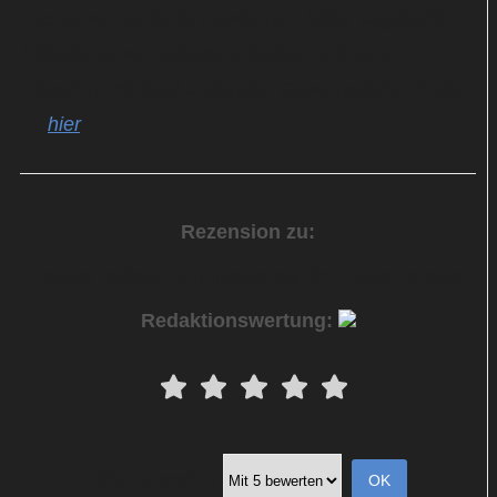
Das Gewinnspiel ist inzwischen leider abgelaufen.
Aktuelle Gewinnerbekanntgaben und eine
Übersicht mit bald endenden Gewinnspielen findet
ihr
hier
.
Rezension zu:
Faking Bullshit: Krimineller als die Polizei erlaubt
Redaktionswertung:
Bitte bewerten