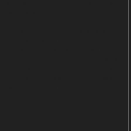
der zweiten Hälfte einen deutlich anderen Verlauf
als das Werk von Fares.
Der abstruse Fall um einen Kunstraub sorgt für
einen dramaturgischen Bruch und bedient sich
leider allzu vieler Zufälle. So gibt es auch einen
persönlichen Bezug zu Tina, die nicht sich als gar
nicht mal so vorbildliche Polizistin entpuppt. Am
Ende wirkt eine unerwartete Wendung völlig an den
Haaren herbeigezogen.
Wie der Pilotfilm zu einer RTL-
Comedy