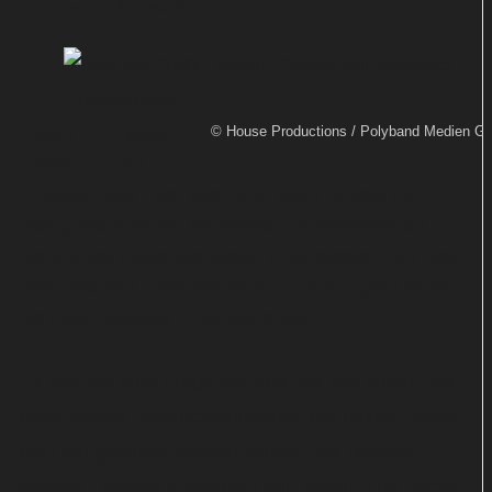
Von
TEXT-BAUER
Das TV-Drama
© House Productions / Polyband Medien 
"Brexit: The
Uncivil War" ist als One-Man-Show für
Hauptdarsteller Benedict Cumberbatch
konzipiert und weniger interessiert an der
politischen Problematik. Am 5. April feiert
es hierzulande Premiere auf DVD.
Es war nur eine Frage der Zeit, bis aus einem der
brisantesten Nachrichtenthemen der letzten Jahre
ein Film gestrickt werden würde. Der britische
Sender Channel 4 versucht mit "Brexit: The Uncivil