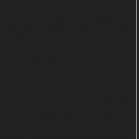
der unentschlossenen Wähler mit Hilfe der sozialen
Medien, der Datenfirma Cambridge Analytica und
persönlicher Befragungen bis ins Detail. Mit Blick
auf ihre Bedürfnisse und Ängste entwickelt er eine
prägnante Kampagne, die vor Falschinformationen
nicht zurückschreckt.
Als Gewinner gescheitert
Zum Showdown läuft dann alles ein bisschen aus
dem Ruder. Cummings sitzt schließlich ratlos mit
seinem Gegenspieler Craig Oliver (Rory Kinnear),
dem Leiter der Pro-EU-Kampagne, im Pub und
macht ein überraschendes Geständnis: Sein Ziel,