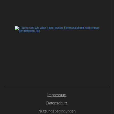
I Am Zlatan: Warum das Biopic über Zlatan
Ibrahimović eine kleine Mogelpackung ist
Träume sind wie wilde Tiger: Buntes
Filmmusical trifft nicht immer den
richtigen Ton
Impressum
Datenschutz
Nutzungsbedingungen