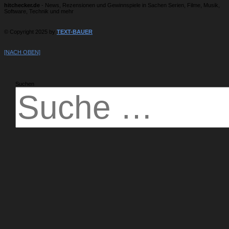
hitchecker.de
- News, Rezensionen und Gewinnspiele in Sachen Serien, Filme, Musik,
Software, Technik und mehr
© Copyright 2025 by
TEXT-BAUER
[NACH OBEN]
Suchen