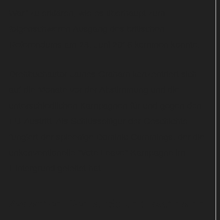
War" zu erklären, wie es überhaupt zum
folgenschweren Ausgang des britischen
Referendums am 23. Juni 2016 kommen konnte.
Drehbuchautor James Graham konzentriert sich
auf die Monate vor der Abstimmung und die
unterschiedlichen Kampagnen für und gegen den
EU-Austritt. Als Schlüsselfigur der Geschichte
fungiert der spleenige Dominic Cummings, der die
unkonventionelle "Vote Leave"-Kampagne im
Hintergrund geleitet hat.
Zwischen Genialität und Wahnsinn