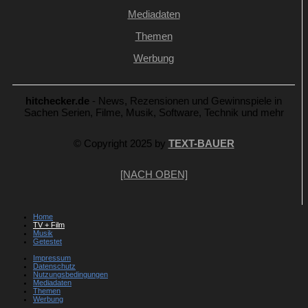
Mediadaten
Themen
Werbung
hitchecker.de
- News, Rezensionen und Gewinnspiele in
Sachen Serien, Filme, Musik, Software, Technik und mehr
© Copyright 2025 by
TEXT-BAUER
[NACH OBEN]
Home
TV + Film
Musik
Getestet
Impressum
Datenschutz
Nutzungsbedingungen
Mediadaten
Themen
Werbung