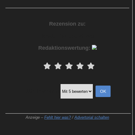
Rezension zu:
Brexit: The Uncivil War
Redaktionswertung:
Bitte bewerten
Anzeige –
Fehlt hier was?
/
Advertorial schalten