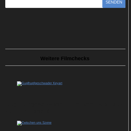
SENDEN
Weitere Filmchecks
Guglhupfgeschwader: Eberhofer-Klamauk
zum Fremdschämen