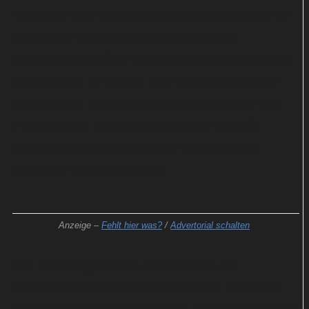
"Sherlock"-Star Benedict Cumberbatch hat sich im
Vorfeld der Dreharbeiten mit dem echten
Cummings getroffen, um ihn möglichst authentisch
wiedergeben zu können. Die Mühe hat sich eher
nicht gelohnt: Denn Graham konstruiert sich den
Protagonisten als leidenschaftlichen Visionär
zusammen. Bei diesem liegen Genialität und
Wahnsinn nahe beieinander.
Anzeige –
Fehlt hier was?
/
Advertorial schalten
Das ist eben genau die Art von Rolle, die
Cumberbatch am besten spielen kann. Er macht