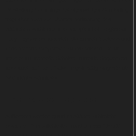
dabei wie immer eine gute Figur. Die überzeichnete
Darstellung Cummings als eigenwilliger Sonderling
trägt aber auch zur Überdramatisierung des
taktischen Wählerstimmenkampfes bei. Regisseur
Toby Haynes bemüht sich, die an sich trockene und
zähe Materie temporeich zu inszenieren. Dafür
setzt er auf schnelle Schnitte, surreale Sequenzen,
aber auch auf nicht-fiktive, regelmäßig eingestreute
Nachrichtenschnipsel.
Eine Frage der Zielgruppe
Außerdem werden quasi im Akkord zahlreiche
bekannte Persönlichkeiten rund um das "Brexit"-
Chaos abgehandelt, darunter Boris Johnson