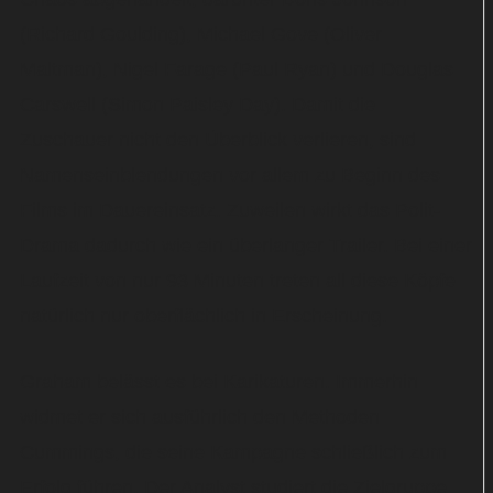
(Richard Goulding), Michael Gove (Oliver
Maltman), Nigel Farage (Paul Ryan) und Douglas
Carswell (Simon Paisley Day). Damit die
Zuschauer nicht den Überblick verlieren, sind
Namenseinblendungen vor allem zu Beginn des
Films im Dauereinsatz. Zuweilen wirkt das Polit-
Drama dadurch wie ein überlanger Trailer. Bei einer
Laufzeit von nur 93 Minuten treten all diese Köpfe
natürlich nur oberflächlich in Erscheinung.
Graham belässt es bei Karikaturen. Immerhin
widmet er sich ausführlich den Methoden
Cummings, die seine Kampagne schließlich zum
Erfolg führen. Der Analyst studiert die Zielgruppe