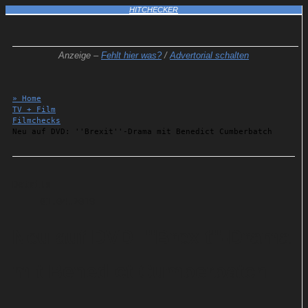
HITCHECKER
Anzeige –
Fehlt hier was?
/
Advertorial schalten
» Home
TV + Film
Filmchecks
Neu auf DVD: ''Brexit''-Drama mit Benedict Cumberbatch
Details
01.04.2019
Neu auf DVD: ''Brexit''-Drama
mit Benedict Cumberbatch