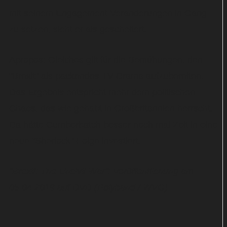
mit seinem Engagement Veränderungen in Gang
zu setzen, sieht er als gescheitert.
Apropos: Gleiches gilt für die Bemühungen, den
"Brexit" als packendes TV-Drama aufzubereiten.
Das Ergebnis entspricht mehr dem politischen
Chaos, das wie gehabt in Großbritannien herrscht.
Da hätte Cumberbatch besser noch mal Zeit in eine
neue "Sherlock"-Folge investiert.
"Brexit: The Uncivil War": Veröffentlichung am
05.04.2019 auf DVD (Polyband / WVG)