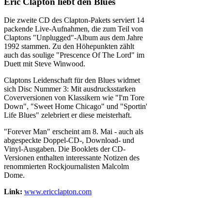
Eric Clapton liebt den Blues
Die zweite CD des Clapton-Pakets serviert 14
packende Live-Aufnahmen, die zum Teil von
Claptons "Unplugged"-Album aus dem Jahre
1992 stammen. Zu den Höhepunkten zählt
auch das soulige "Prescence Of The Lord" im
Duett mit Steve Winwood.
Claptons Leidenschaft für den Blues widmet
sich Disc Nummer 3: Mit ausdrucksstarken
Coverversionen von Klassikern wie "I'm Tore
Down", "Sweet Home Chicago" und "Sportin'
Life Blues" zelebriert er diese meisterhaft.
"Forever Man" erscheint am 8. Mai - auch als
abgespeckte Doppel-CD-, Download- und
Vinyl-Ausgaben. Die Booklets der CD-
Versionen enthalten interessante Notizen des
renommierten Rockjournalisten Malcolm
Dome.
Link:
www.ericclapton.com