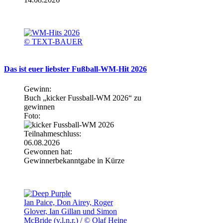
© TEXT-BAUER
Das ist euer liebster Fußball-WM-Hit 2026
Gewinn:
Buch „kicker Fussball-WM 2026“ zu
gewinnen
Foto:
Teilnahmeschluss:
06.08.2026
Gewonnen hat:
Gewinnerbekanntgabe in Kürze
Ian Paice, Don Airey, Roger
Glover, Ian Gillan und Simon
McBride (v.l.n.r.) / © Olaf Heine