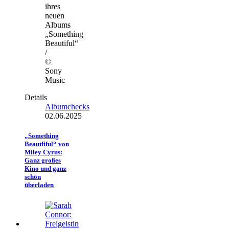
ihres
neuen
Albums
„Something
Beautiful“
/
©
Sony
Music
Details
Albumchecks
02.06.2025
„Something
Beautfiful“ von
Miley Cyrus:
Ganz großes
Kino und ganz
schön
überladen