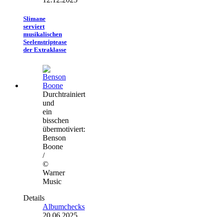
Slimane
serviert
musikalischen
Seelenstriptease
der Extraklasse
Durchtrainiert
und
ein
bisschen
übermotiviert:
Benson
Boone
/
©
Warner
Music
Details
Albumchecks
20.06.2025