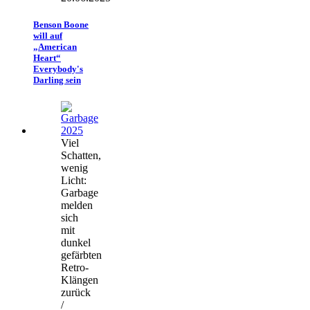
Benson Boone
will auf
„American
Heart“
Everybody's
Darling sein
Viel
Schatten,
wenig
Licht:
Garbage
melden
sich
mit
dunkel
gefärbten
Retro-
Klängen
zurück
/