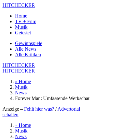
HITCHECKER
Home
TV + Film
Musik
Getestet
Gewinnspiele
Alle News
Alle Kritiken
HITCHECKER
HITCHECKER
» Home
Musik
News
Forever Man: Umfassende Werkschau
Anzeige –
Fehlt hier was?
/
Advertorial
schalten
» Home
Musik
News