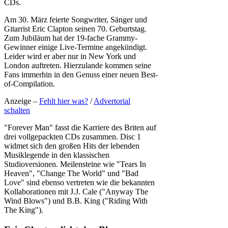
CDs.
Am 30. März feierte Songwriter, Sänger und
Gitarrist Eric Clapton seinen 70. Geburtstag.
Zum Jubiläum hat der 19-fache Grammy-
Gewinner einige Live-Termine angekündigt.
Leider wird er aber nur in New York und
London auftreten. Hierzulande kommen seine
Fans immerhin in den Genuss einer neuen Best-
of-Compilation.
Anzeige –
Fehlt hier was?
/
Advertorial
schalten
"Forever Man" fasst die Karriere des Briten auf
drei vollgepackten CDs zusammen. Disc 1
widmet sich den großen Hits der lebenden
Musiklegende in den klassischen
Studioversionen. Meilensteine wie "Tears In
Heaven", "Change The World" und "Bad
Love" sind ebenso vertreten wie die bekannten
Kollaborationen mit J.J. Cale ("Anyway The
Wind Blows") und B.B. King ("Riding With
The King").