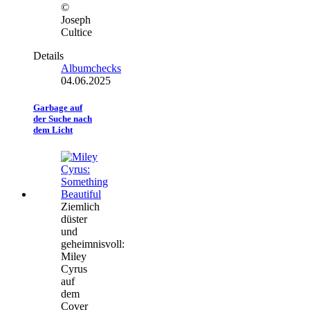
©
Joseph
Cultice
Details
Albumchecks
04.06.2025
Garbage auf
der Suche nach
dem Licht
Ziemlich
düster
und
geheimnisvoll:
Miley
Cyrus
auf
dem
Cover