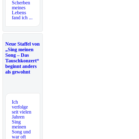
Scherben
meines
Lebens
fand ich ...
Neue Staffel von
„Sing meinen
Song – Das
Tauschkonzert“
beginnt anders
als gewohnt
Ich
verfolge
seit vielen
Jahren
Sing
meinen
Song und
war oft