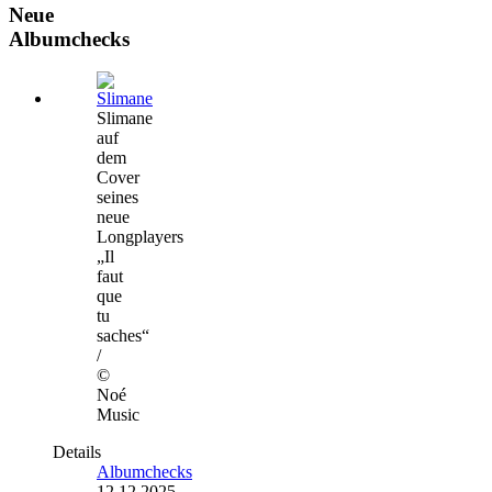
Neue
Albumchecks
Slimane
auf
dem
Cover
seines
neue
Longplayers
„Il
faut
que
tu
saches“
/
©
Noé
Music
Details
Albumchecks
12.12.2025