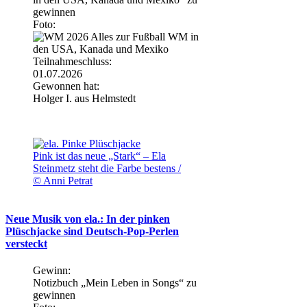
gewinnen
Foto:
Teilnahmeschluss:
01.07.2026
Gewonnen hat:
Holger I. aus Helmstedt
Pink ist das neue „Stark“ – Ela
Steinmetz steht die Farbe bestens /
© Anni Petrat
Neue Musik von ela.: In der pinken
Plüschjacke sind Deutsch-Pop-Perlen
versteckt
Gewinn:
Notizbuch „Mein Leben in Songs“ zu
gewinnen