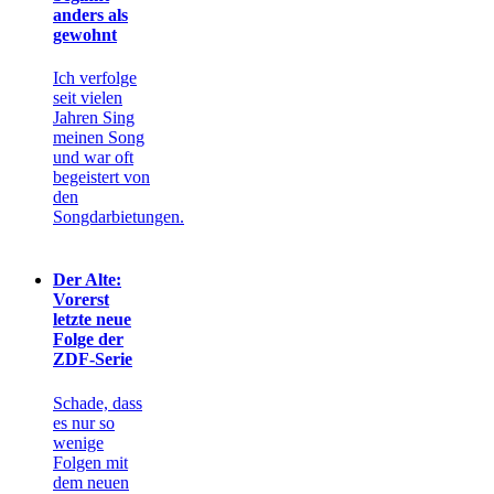
anders als
gewohnt
Ich verfolge
seit vielen
Jahren Sing
meinen Song
und war oft
begeistert von
den
Songdarbietungen.
Der Alte:
Vorerst
letzte neue
Folge der
ZDF-Serie
Schade, dass
es nur so
wenige
Folgen mit
dem neuen