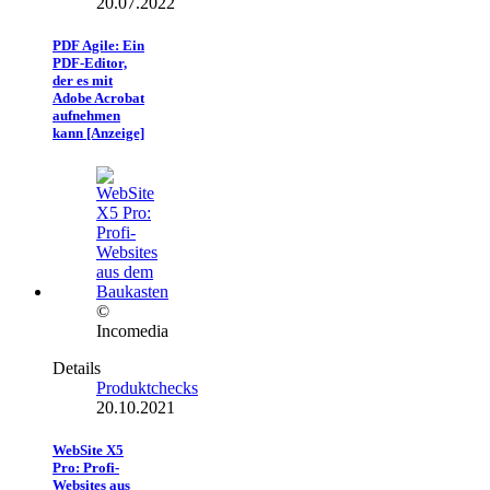
20.07.2022
PDF Agile: Ein
PDF-Editor,
der es mit
Adobe Acrobat
aufnehmen
kann [Anzeige]
©
Incomedia
Details
Produktchecks
20.10.2021
WebSite X5
Pro: Profi-
Websites aus