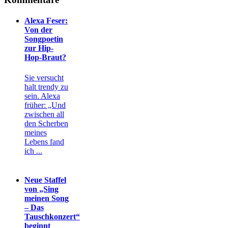
Alexa Feser:
Von der
Songpoetin
zur Hip-
Hop-Braut?
Sie versucht
halt trendy zu
sein. Alexa
früher: „Und
zwischen all
den Scherben
meines
Lebens fand
ich ...
Neue Staffel
von „Sing
meinen Song
– Das
Tauschkonzert“
beginnt