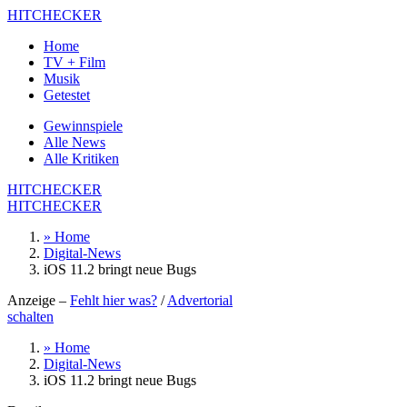
HITCHECKER
Home
TV + Film
Musik
Getestet
Gewinnspiele
Alle News
Alle Kritiken
HITCHECKER
HITCHECKER
» Home
Digital-News
iOS 11.2 bringt neue Bugs
Anzeige –
Fehlt hier was?
/
Advertorial
schalten
» Home
Digital-News
iOS 11.2 bringt neue Bugs