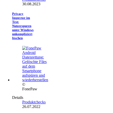
30.08.2023
Privacy
Inspector im
Test:
Nutzerspuren
unter Windows
unkompliziert
löschen
©
FonePaw
Details
Produktchecks
26.07.2022