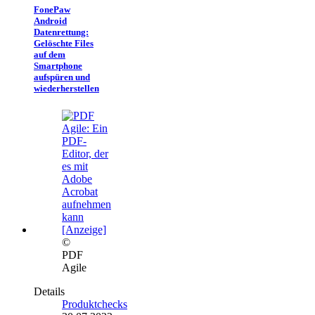
FonePaw
Android
Datenrettung:
Gelöschte Files
auf dem
Smartphone
aufspüren und
wiederherstellen
©
PDF
Agile
Details
Produktchecks