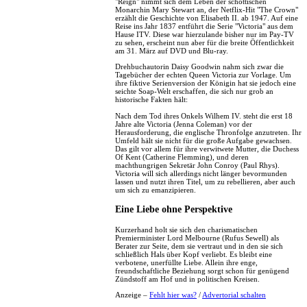
"Reign" nimmt sich dem Leben der schottischen
Monarchin Mary Stewart an, der Netflix-Hit "The Crown"
erzählt die Geschichte von Elisabeth II. ab 1947. Auf eine
Reise ins Jahr 1837 entführt die Serie "Victoria" aus dem
Hause ITV. Diese war hierzulande bisher nur im Pay-TV
zu sehen, erscheint nun aber für die breite Öffentlichkeit
am 31. März auf DVD und Blu-ray.
Drehbuchautorin Daisy Goodwin nahm sich zwar die
Tagebücher der echten Queen Victoria zur Vorlage. Um
ihre fiktive Serienversion der Königin hat sie jedoch eine
seichte Soap-Welt erschaffen, die sich nur grob an
historische Fakten hält:
Nach dem Tod ihres Onkels Wilhem IV. steht die erst 18
Jahre alte Victoria (Jenna Coleman) vor der
Herausforderung, die englische Thronfolge anzutreten. Ihr
Umfeld hält sie nicht für die große Aufgabe gewachsen.
Das gilt vor allem für ihre verwitwete Mutter, die Duchess
Of Kent (Catherine Flemming), und deren
machthungrigen Sekretär John Conroy (Paul Rhys).
Victoria will sich allerdings nicht länger bevormunden
lassen und nutzt ihren Titel, um zu rebellieren, aber auch
um sich zu emanzipieren.
Eine Liebe ohne Perspektive
Kurzerhand holt sie sich den charismatischen
Premierminister Lord Melbourne (Rufus Sewell) als
Berater zur Seite, dem sie vertraut und in den sie sich
schließlich Hals über Kopf verliebt. Es bleibt eine
verbotene, unerfüllte Liebe. Allein ihre enge,
freundschaftliche Beziehung sorgt schon für genügend
Zündstoff am Hof und in politischen Kreisen.
Anzeige –
Fehlt hier was?
/
Advertorial schalten