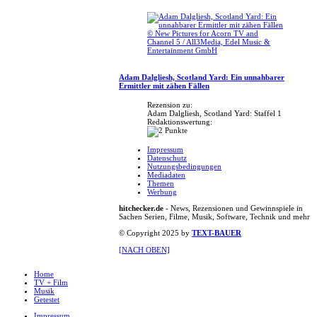
© New Pictures for Acorn TV and
Channel 5 / All3Media, Edel Music &
Entertainment GmbH
Adam Dalgliesh, Scotland Yard: Ein unnahbarer
Ermittler mit zähen Fällen
Rezension zu:
Adam Dalgliesh, Scotland Yard: Staffel 1
Redaktionswertung:
Impressum
Datenschutz
Nutzungsbedingungen
Mediadaten
Themen
Werbung
hitchecker.de
- News, Rezensionen und Gewinnspiele in
Sachen Serien, Filme, Musik, Software, Technik und mehr
© Copyright 2025 by
TEXT-BAUER
[NACH OBEN]
Home
TV + Film
Musik
Getestet
Impressum