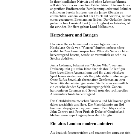
In ihrer kindlichen Naivität und ohne Lebenserfahrung
soll sich Victoria so manchen Fehler leisten. Das macht sie
angreifbar. Einflussreiche Familienmitglieder und Politiker
schmieden bereits Intrigen, um die junge Königin zu
entmachten. Zudem wächst der Druck auf Victoria, zeitnah
einen geeigneten Ehemann zu finden. Der Gedanke, ihren
pedantischen Cousin Albert (Tom Hughes) zu heiraten, ist
ihr zuwider. Ihr Herz gehört Lord Melbourne.
Herzschmerz und Intrigen
Der viele Herzschmerz und die weichgezeichnete
Hochglanz-Optik von "Victoria" dürften insbesondere
weibliche Zuschauer ansprechen. Wäre die Serie nicht so
hervorragend besetzt, würde sie vermutlich zu sehr ins
Seichte abdriften.
Jenna Coleman, bekannt aus "Doctor Who", war zum
Drehzeitpunkt gut zehn Jahre älter als ihre Rollenfigur.
Ihre jugendliche Ausstrahlung und ihr glaubwürdiges
Spiel lassen sie dennoch als Hauptdarstellerin überzeugen.
Ohne Rufus Sewell als ehrenhafter Gentleman an ihrer
Seite hätte der achtteiligen ersten Staffel aber vermutlich
ein entscheidender Sympathieträger gefehlt. Zudem
harmonieren Coleman und Sewell trotz des recht großen
Altersunterschieds hervorragend.
Das Gefühlsdrama zwischen Victoria und Melbourne geht
daher tatsächlich ans Herz. Die Machtkämpfe am Hof
kommen dagegen schleppend voran. Paul Rhys als Sir
John Conroy und Peter Firth als Duke of Cumberland
bleiben stereotype Gegenspieler der Königin.
Ein altes London modern animiert
Als deutlich facettenreicher und spannender entpuppt sich