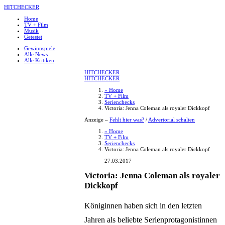
HITCHECKER
Home
TV + Film
Musik
Getestet
Gewinnspiele
Alle News
Alle Kritiken
HITCHECKER
HITCHECKER
» Home
TV + Film
Serienchecks
Victoria: Jenna Coleman als royaler Dickkopf
Anzeige –
Fehlt hier was?
/
Advertorial schalten
» Home
TV + Film
Serienchecks
Victoria: Jenna Coleman als royaler Dickkopf
27.03.2017
Victoria: Jenna Coleman als royaler
Dickkopf
Königinnen haben sich in den letzten
Jahren als beliebte Serienprotagonistinnen