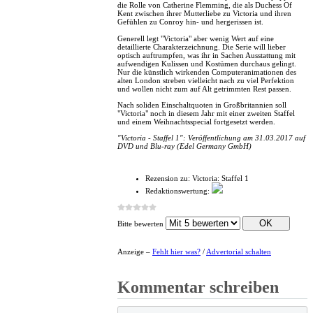
die Rolle von Catherine Flemming, die als Duchess Of
Kent zwischen ihrer Mutterliebe zu Victoria und ihren
Gefühlen zu Conroy hin- und hergerissen ist.
Generell legt "Victoria" aber wenig Wert auf eine
detaillierte Charakterzeichnung. Die Serie will lieber
optisch auftrumpfen, was ihr in Sachen Ausstattung mit
aufwendigen Kulissen und Kostümen durchaus gelingt.
Nur die künstlich wirkenden Computeranimationen des
alten London streben vielleicht nach zu viel Perfektion
und wollen nicht zum auf Alt getrimmten Rest passen.
Nach soliden Einschaltquoten in Großbritannien soll
"Victoria" noch in diesem Jahr mit einer zweiten Staffel
und einem Weihnachtsspecial fortgesetzt werden.
"Victoria - Staffel 1": Veröffentlichung am 31.03.2017 auf
DVD und Blu-ray (Edel Germany GmbH)
Rezension zu:
Victoria: Staffel 1
Redaktionswertung:
Bitte bewerten
Anzeige –
Fehlt hier was?
/
Advertorial schalten
Kommentar schreiben