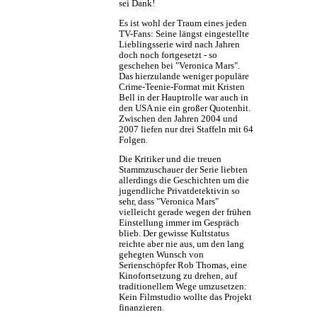
sei Dank!
Es ist wohl der Traum eines jeden
TV-Fans: Seine längst eingestellte
Lieblingsserie wird nach Jahren
doch noch fortgesetzt - so
geschehen bei "Veronica Mars".
Das hierzulande weniger populäre
Crime-Teenie-Format mit Kristen
Bell in der Hauptrolle war auch in
den USA nie ein großer Quotenhit.
Zwischen den Jahren 2004 und
2007 liefen nur drei Staffeln mit 64
Folgen.
Die Kritiker und die treuen
Stammzuschauer der Serie liebten
allerdings die Geschichten um die
jugendliche Privatdetektivin so
sehr, dass "Veronica Mars"
vielleicht gerade wegen der frühen
Einstellung immer im Gespräch
blieb. Der gewisse Kultstatus
reichte aber nie aus, um den lang
gehegten Wunsch von
Serienschöpfer Rob Thomas, eine
Kinofortsetzung zu drehen, auf
traditionellem Wege umzusetzen:
Kein Filmstudio wollte das Projekt
finanzieren.