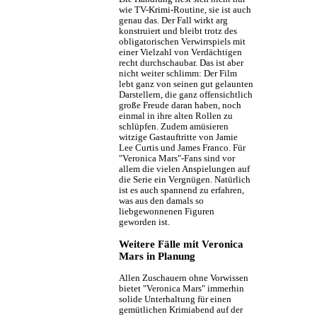
wie TV-Krimi-Routine, sie ist auch
genau das. Der Fall wirkt arg
konstruiert und bleibt trotz des
obligatorischen Verwirrspiels mit
einer Vielzahl von Verdächtigen
recht durchschaubar. Das ist aber
nicht weiter schlimm: Der Film
lebt ganz von seinen gut gelaunten
Darstellern, die ganz offensichtlich
große Freude daran haben, noch
einmal in ihre alten Rollen zu
schlüpfen. Zudem amüsieren
witzige Gastauftritte von Jamie
Lee Curtis und James Franco. Für
"Veronica Mars"-Fans sind vor
allem die vielen Anspielungen auf
die Serie ein Vergnügen. Natürlich
ist es auch spannend zu erfahren,
was aus den damals so
liebgewonnenen Figuren
geworden ist.
Weitere Fälle mit Veronica
Mars in Planung
Allen Zuschauern ohne Vorwissen
bietet "Veronica Mars" immerhin
solide Unterhaltung für einen
gemütlichen Krimiabend auf der