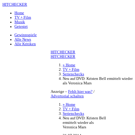
HITCHECKER
Home
TV + Film
Musik
Getestet
Gewinnspiele
Alle News
Alle Kritiken
HITCHECKER
HITCHECKER
» Home
TV + Film
Serienchecks
Neu auf DVD: Kristen Bell ermittelt wieder
als Veronica Mars
Anzeige –
Fehlt hier was?
/
Advertorial schalten
» Home
TV + Film
Serienchecks
Neu auf DVD: Kristen Bell
ermittelt wieder als
Veronica Mars