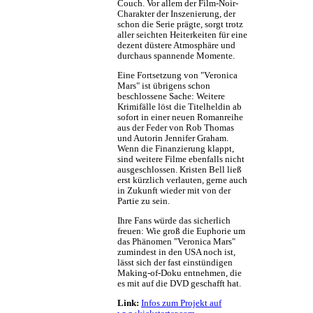
Couch. Vor allem der Film-Noir-
Charakter der Inszenierung, der
schon die Serie prägte, sorgt trotz
aller seichten Heiterkeiten für eine
dezent düstere Atmosphäre und
durchaus spannende Momente.
Eine Fortsetzung von "Veronica
Mars" ist übrigens schon
beschlossene Sache: Weitere
Krimifälle löst die Titelheldin ab
sofort in einer neuen Romanreihe
aus der Feder von Rob Thomas
und Autorin Jennifer Graham.
Wenn die Finanzierung klappt,
sind weitere Filme ebenfalls nicht
ausgeschlossen. Kristen Bell ließ
erst kürzlich verlauten, gerne auch
in Zukunft wieder mit von der
Partie zu sein.
Ihre Fans würde das sicherlich
freuen: Wie groß die Euphorie um
das Phänomen "Veronica Mars"
zumindest in den USA noch ist,
lässt sich der fast einstündigen
Making-of-Doku entnehmen, die
es mit auf die DVD geschafft hat.
Link:
Infos zum Projekt auf