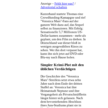
Anzeige –
Fehlt hier was?
/
Advertorial schalten
Kurzerhand startete Thomas eine
Crowdfunding-Kamapgne und rief
"Veronica Mars"-Fans auf der
ganzen Welt dazu auf, das Sequel
selbst zu finanzieren. Mit Erfolg:
Sensationelle 5,7 Millionen US-
Dollar kamen zusammen - mehr als
geplant, um den Film zu drehen. In
Deutschland war dieser bloß in
wenigen ausgewählten Kinos zu
sehen. Wer ihn dort verpasst hat,
kann ihn sich jetzt auf DVD oder
Blu-ray nach Hause holen.
Simpler Krimi-Plot mit den
üblichen Verdächtigen
Die Geschichte des "Veronica
Mars"-Streifens setzt etwa zehn
Jahre nach dem Ende der dritten
Staffel an: Veronica hat ihre
Heimatstadt Neptune und ihre
Vergangeheit als Privatschnüfflerin
längst hinter sich gelassen. Nach
dem bevorstehenden Abschluss
ihres Jura-Studiums plant sie in