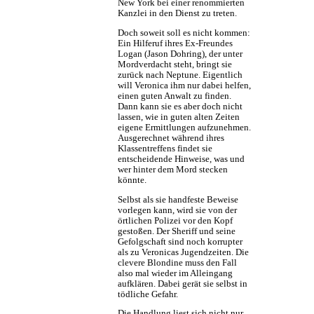
New York bei einer renommierten
Kanzlei in den Dienst zu treten.
Doch soweit soll es nicht kommen:
Ein Hilferuf ihres Ex-Freundes
Logan (Jason Dohring), der unter
Mordverdacht steht, bringt sie
zurück nach Neptune. Eigentlich
will Veronica ihm nur dabei helfen,
einen guten Anwalt zu finden.
Dann kann sie es aber doch nicht
lassen, wie in guten alten Zeiten
eigene Ermittlungen aufzunehmen.
Ausgerechnet während ihres
Klassentreffens findet sie
entscheidende Hinweise, was und
wer hinter dem Mord stecken
könnte.
Selbst als sie handfeste Beweise
vorlegen kann, wird sie von der
örtlichen Polizei vor den Kopf
gestoßen. Der Sheriff und seine
Gefolgschaft sind noch korrupter
als zu Veronicas Jugendzeiten. Die
clevere Blondine muss den Fall
also mal wieder im Alleingang
aufklären. Dabei gerät sie selbst in
tödliche Gefahr.
Die Handlung liest sich nicht nur