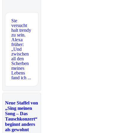
Sie
versucht
halt trendy
zu sein.
Alexa
früher:
„Und
zwischen
all den
Scherben
meines
Lebens
fand ich ...
Neue Staffel von
„Sing meinen
Song – Das
Tauschkonzert“
beginnt anders
als gewohnt