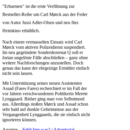
"Erbarmen" ist die erste Verfilmung zur
Bestseller-Reihe um Carl Mørck aus der Feder
von Autor Jussi Adler-Olsen und neu fürs
Heimkino erhältlich.
Nach einem vermasselten Einsatz wird Carl
Mørck vom aktiven Polizeidienst suspendiert.
Im neu gegründete Sonderdezernat Q soll er
fortan ungelöste Fälle abschließen – ganz ohne
weitere Nachforschungen anzustellen. Doch
genau das kann der ehrgeizige Ermittler einfach
nicht sein lassen.
Mit Unterstützung seines neuen Assistenten
Assad (Fares Fares) recherchiert er im Fall der
vor Jahren verschwundenen Politikerin Merete
Lynggaard. Bisher ging man von Selbstmord
aus. Allerdings stoßen Mørck und Assad schon
sehr bald auf dunkle Geheimnisse aus der
Vergangenheit Lynggaards, die sie einfach nicht
ignorieren können.
Anzeige –
Fehlt hier was?
/
Advertorial