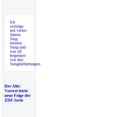
Ich
verfolge
seit vielen
Jahren
Sing
meinen
Song und
war oft
begeistert
von den
Songdarbietungen.
Der Alte:
Vorerst letzte
neue Folge der
ZDF-Serie