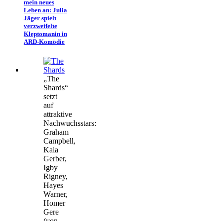
mein neues
Leben an: Julia
Jäger spielt
verzweifelte
Kleptomanin in
ARD-Komödie
„The
Shards“
setzt
auf
attraktive
Nachwuchsstars:
Graham
Campbell,
Kaia
Gerber,
Igby
Rigney,
Hayes
Warner,
Homer
Gere
(von