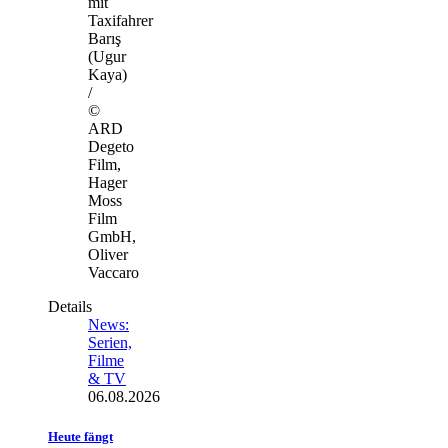
mit
Taxifahrer
Barış
(Ugur
Kaya)
/
©
ARD
Degeto
Film,
Hager
Moss
Film
GmbH,
Oliver
Vaccaro
Details
News:
Serien,
Filme
& TV
06.08.2026
Heute fängt