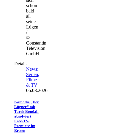
sich
schon
bald
all
seine
Lügen
/
©
Constantin
Television
GmbH
Details
News:
Serien,
Filme
& TV
06.08.2026
Komödie „Der
Lügner“ mit
Tarek Boudali
absolviert
Free-TV-
Premiere im
Ersten