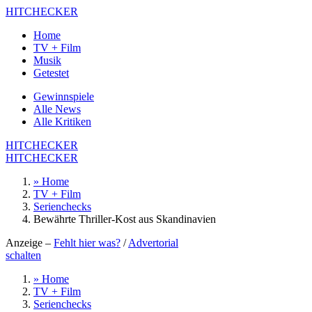
HITCHECKER
Home
TV + Film
Musik
Getestet
Gewinnspiele
Alle News
Alle Kritiken
HITCHECKER
HITCHECKER
» Home
TV + Film
Serienchecks
Bewährte Thriller-Kost aus Skandinavien
Anzeige –
Fehlt hier was?
/
Advertorial
schalten
» Home
TV + Film
Serienchecks