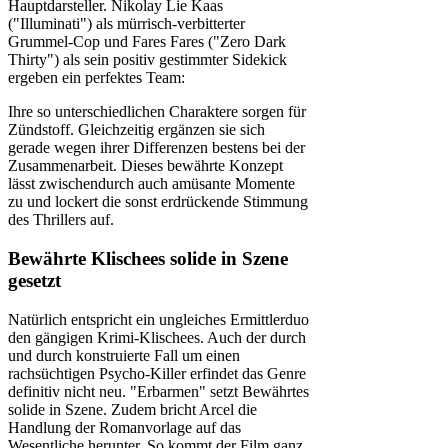
Hauptdarsteller. Nikolay Lie Kaas
("Illuminati") als mürrisch-verbitterter
Grummel-Cop und Fares Fares ("Zero Dark
Thirty") als sein positiv gestimmter Sidekick
ergeben ein perfektes Team:
Ihre so unterschiedlichen Charaktere sorgen für
Zündstoff. Gleichzeitig ergänzen sie sich
gerade wegen ihrer Differenzen bestens bei der
Zusammenarbeit. Dieses bewährte Konzept
lässt zwischendurch auch amüsante Momente
zu und lockert die sonst erdrückende Stimmung
des Thrillers auf.
Bewährte Klischees solide in Szene
gesetzt
Natürlich entspricht ein ungleiches Ermittlerduo
den gängigen Krimi-Klischees. Auch der durch
und durch konstruierte Fall um einen
rachsüchtigen Psycho-Killer erfindet das Genre
definitiv nicht neu. "Erbarmen" setzt Bewährtes
solide in Szene. Zudem bricht Arcel die
Handlung der Romanvorlage auf das
Wesentliche herunter. So kommt der Film ganz