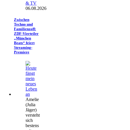
& TV
06.08.2026
Zwischen
Techno und
Familienzoff:
ZDF-Vierteiler
„München
Beats“ feiert
Streaming-
Premiere
Amelie
(Julia
Jäger)
versteht
sich
bestens