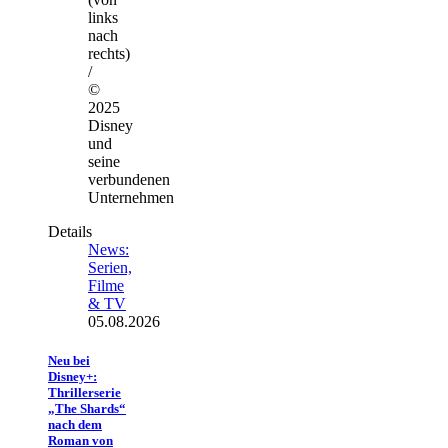
links
nach
rechts)
/
©
2025
Disney
und
seine
verbundenen
Unternehmen
Details
News:
Serien,
Filme
& TV
05.08.2026
Neu bei
Disney+:
Thrillerserie
„The Shards“
nach dem
Roman von