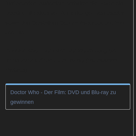
fünf Stunden. Außerdem enthalten die Boxen ein
Booklet mit exklusiven Anmerkungen von Jacobs
sowie den Darstellern Daphne Ashbrook und Yee
Jee Tso.
"Doctor Who - Der Film": Veröffentlichung am
31.03.2017 auf DVD und Blu-ray (Pandastorm
Pictures)
Doctor Who - Der Film: DVD und Blu-ray zu
gewinnen