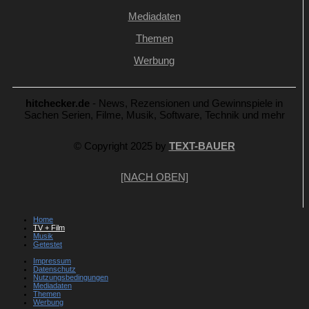
Mediadaten
Themen
Werbung
hitchecker.de
- News, Rezensionen und Gewinnspiele in
Sachen Serien, Filme, Musik, Software, Technik und mehr
© Copyright 2025 by
TEXT-BAUER
[NACH OBEN]
Home
TV + Film
Musik
Getestet
Impressum
Datenschutz
Nutzungsbedingungen
Mediadaten
Themen
Werbung