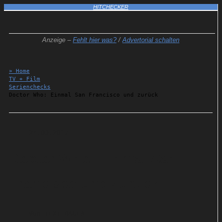
HITCHECKER
Anzeige –
Fehlt hier was?
/
Advertorial schalten
» Home
TV + Film
Serienchecks
Doctor Who: Einmal San Francisco und zurück
24.03.2017
Doctor Who: Einmal San
Francisco und zurück
Von
TEXT-BAUER