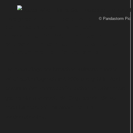
Das gescheiterte ''Doctor Who''-
© Pandastorm Pict
Comeback aus dem Jahre 1996
erscheint am 31. März erstmals in
deutscher Sprache auf DVD und Blu-ray
inklusive reichlich Bonusmaterial.
Die Neuauflage der britischen Kultserie "Doctor
Who" läuft erfolgreich seit 2005 und geht im April
bereits in ihre zehnte Staffel. Schon im Jahre 1996
gab es einen Versuch, die Originalserie, die von
1963 bis 1989 lief, mit einem TV-Film
wiederzubeleben.