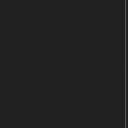
Damals erfolgte daher keine Serienbestellung und
es blieb für Paul McGann ein kurzes Gastspiel als
achter Doktor. Nur in der Mini-Episode "The Night
Of The Doctor" durfte er seine Rolle 2013 noch
einmal kurz wiederbeleben. Es ist durchaus ein
wenig schade, dass McGann keine längere Zeit als
Zeitreisender vergönnt war. Den nötigen Charme
und das Charisma für einen unterhaltsamen Doktor
hätte er auf jeden Fall mitgebracht.
Zumindest das offenbart der später auch unter dem
Titel "Doctor Who - The Enemy Within" geführte
Film. Inhaltlich zählt er dagegen zu den
schwächeren und weniger originellen Geschichten