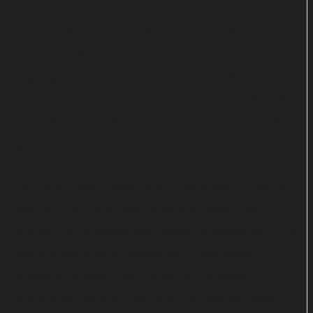
Nicht wirklich, denn Drehbuchautor Matthew
Jacobs hat den Charakter sehr eindimensional
angelegt. Die Besetzung mit dem damals recht
prominenten, aber zum Overacting neigenden US-
Darsteller Eric Roberts war sicher auch keine allzu
glückliche Wahl.
Der hohe Trash-Faktor von "Doctor Who - Der Film"
lässt sich für Fans verschmerzen, wartet die DVD-
und Blu-ray-Ausgabe des Serien-Specials doch mit
jede Menge Bonusmaterial auf: Featurettes,
Audiokommentare und Hinter-den-Kulissen-
Aufnahmen kommen auf eine Laufzeit von über