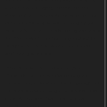
der Reihe. Die Story ist einerseits platt, weil mal
wieder der Weltuntergang und das Ende der
Menschheit droht. Anderseits erweist sie sich auch
als recht konfus, weil damals nach langjähriger
Pause einfach zu viele Details und Eigenarten aus
dem "Doctor Who"-Universum eingebaut wurden.
Da dürften die US-Zuschauer zu Recht etwas
überfordert gewesen sein.
Dabei hatten sich die Produzenten ganz
offensichtlich um eine Amerikanisierung des
Formats bemüht: Der siebte Doktor muss kurz vor
der Jahrtausendwende wegen eines Kurzschlusses
in der TARDIS einen Zwischenstopp in San
Francisco einlegen.