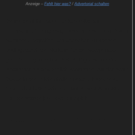
Anzeige –
Fehlt hier was?
/
Advertorial schalten
Dieser dient ihm aber nur kurzzeitig als
Unterschlupf. Langfristig muss er Besitz von Doktor
Nummer 8 ergreifen, um überleben zu können.
Bedingt durch die Narkose für die Notoperation
geht die Regeneration des Protagonisten jedoch
langsamer als gewöhnlich vonstatten. Als der achte
Doktor in der Leichenhalle erwacht, leidet er zu
allem Überfluss auch noch unter einer Amnesie.
Hat der Master jetzt leichtes Spiel?
Extras mit über fünf Stunden
Laufzeit