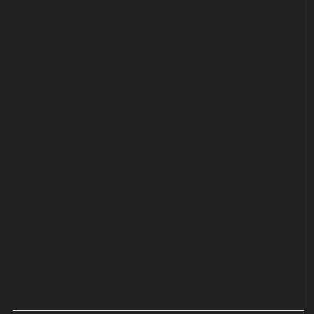
Keiner stirbt so ganz
Die Mission, die Überreste seines zum Tode
verurteilten Erzfeindes, dem Master, auf den
Planeten Gallifrey zu bringen, gerät damit außer
Kontrolle. Der Doktor ist kaum in Amerika
angekommen, schon gerät er in eine Schießerei
und wird von einer Kugel getroffen. Während er im
Krankenhaus stirbt, kann sich der Master über den
Körper des Rettungssanitäters zu neuem Leben
erwecken.