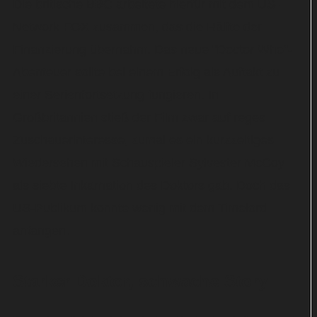
Die britische BBC arbeitete hierfür mit dem US-
Network FOX zusammen, das die Hälfte der
Finanzierung übernahm. Das neue "Doctor Who"-
Abenteuer sollte bei einem Erfolg als Auftakt zu
einer Serienfortsetzung fungieren. In
Großbritannien stieß der Film zwar auf reges
Zuschauerinteresse, zumal es ein kurzzeitiges
Wiedersehen mit Schauspieler Sylvester McCoy
als siebte Inkarnation des Doktors gab. Doch das
US-Publikum konnte wenig mit dem Timelord
anfangen.
Starker Doktor, schwache Story