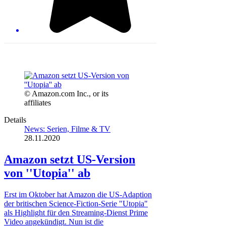
© Amazon.com Inc., or its
affiliates
Details
News: Serien, Filme & TV
28.11.2020
Amazon setzt US-Version
von ''Utopia'' ab
Erst im Oktober hat Amazon die US-Adaption
der britischen Science-Fiction-Serie "Utopia"
als Highlight für den Streaming-Dienst Prime
Video angekündigt. Nun ist die