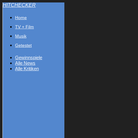
HITCHECKER
Home
TV + Film
Musik
Getestet
Gewinnspiele
Alle News
Alle Kritiken