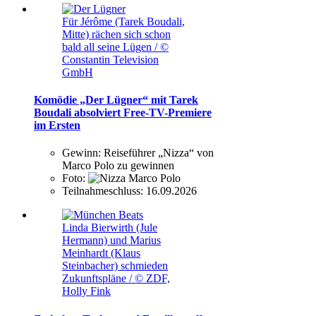
Für Jérôme (Tarek Boudali,
Mitte) rächen sich schon
bald all seine Lügen / ©
Constantin Television
GmbH
Komödie „Der Lügner“ mit Tarek
Boudali absolviert Free-TV-Premiere
im Ersten
Gewinn:
Reiseführer „Nizza“ von
Marco Polo zu gewinnen
Foto:
Teilnahmeschluss:
16.09.2026
Linda Bierwirth (Jule
Hermann) und Marius
Meinhardt (Klaus
Steinbacher) schmieden
Zukunftspläne / © ZDF,
Holly Fink