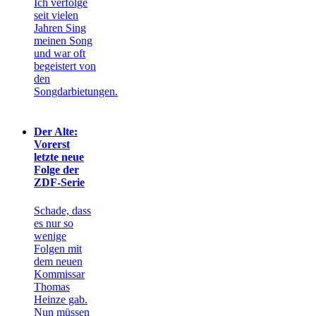
Ich verfolge
seit vielen
Jahren Sing
meinen Song
und war oft
begeistert von
den
Songdarbietungen.
Der Alte:
Vorerst
letzte neue
Folge der
ZDF-Serie
Schade, dass
es nur so
wenige
Folgen mit
dem neuen
Kommissar
Thomas
Heinze gab.
Nun müssen