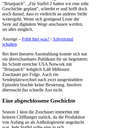
"Briarpatch". „Für Staffel 2 hatten wir eine tolle
Geschichte geplant", schreibt er und hofft doch
noch darauf, dass es vielleicht an anderer Stelle
weitergeht. Wenn sich genügend Leute die
Serie auf digitalem Wege anschauen werden,
sei alles möglich.
Anzeige –
Fehlt hier was?
/
Advertorial
schalten
Bei ihrer linearen Ausstrahlung konnte sich nur
ein überschaubares Publikum für sie begeistern:
Im Schnitt erreichte USA Network mit
"Briarpatch" lediglich 0,48 Millionen
Zuschauer pro Folge. Auch ein
Sendeplatzwechsel nach zwei ausgestrahlten
Episoden brachte keine Besserung. Insofern
überrascht das schnelle Aus nicht.
Eine abgeschlossene Geschichte
Season 1 lässt die Zuschauer immerhin mit
keinem Cliffhanger zurück, da die Produktion
von Anfang an als Anthologieserie angedacht
war. Jede Staffel sollte eine in sich