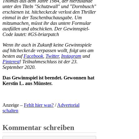
Thomas aus dem Jahre 1984, der hierzulande
unter den Titeln "Schutzwall" und "Dornbusch"
erschienen ist. hitchecker.de verlost den Thriller
einmal in der Taschenbuchausgabe. Um
mitzumachen, müsst ihr das untere Formular
ausfüllen und abschicken. Der Gewinnspiel-
Code lautet: #GS-briarpatch
Wenn ihr auch in Zukunft keine Gewinnspiele
auf hitchecker.de verpassen wollt, folgt uns am
besten auf
Facebook
,
Twitter
,
Instagram
und
Pinterest
! Teilnahmeschluss ist der 23.
September 2020.
Das Gewinnspiel ist beendet. Gewonnen hat
Kerstin L. aus Münster.
Anzeige –
Fehlt hier was?
/
Advertorial
schalten
Kommentar schreiben