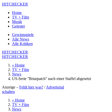
HITCHECKER
Home
TV + Film
Musik
Getestet
Gewinnspiele
Alle News
Alle Kritiken
HITCHECKER
HITCHECKER
» Home
TV + Film
News
US-Serie ''Briarpatch'' nach einer Staffel abgesetzt
Anzeige –
Fehlt hier was?
/
Advertorial
schalten
» Home
TV + Film
News