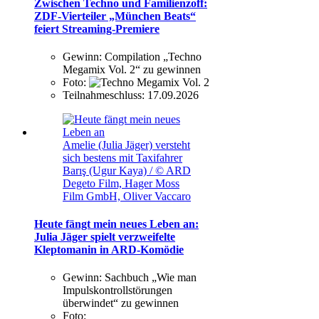
Zwischen Techno und Familienzoff:
ZDF-Vierteiler „München Beats“
feiert Streaming-Premiere
Gewinn:
Compilation „Techno
Megamix Vol. 2“ zu gewinnen
Foto:
Teilnahmeschluss:
17.09.2026
Amelie (Julia Jäger) versteht
sich bestens mit Taxifahrer
Barış (Ugur Kaya) / © ARD
Degeto Film, Hager Moss
Film GmbH, Oliver Vaccaro
Heute fängt mein neues Leben an:
Julia Jäger spielt verzweifelte
Kleptomanin in ARD-Komödie
Gewinn:
Sachbuch „Wie man
Impulskontrollstörungen
überwindet“ zu gewinnen
Foto: