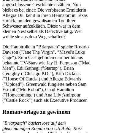
abgeschlossene Geschichte erzählen. Nun
bleibt es bei einer: Die verbissene Ermittlerin
Allegra Dill kehrt in ihren Heimatort in Texas
zurück, um den gewaltsamen Tod ihrer
Schwester aufzuklären. Diese war in dem
kleinen Nest selbst als Detective tätig. Wer
wollte sie aus dem Weg schaffen?
Die Hauptrolle in "Briarpatch" spielte Rosario
Dawson ("Jane The Virgin", "Mavel's Luke
Cage"). Zum Cast gehörten darüber hinaus
bekannte TV-Stars wie Jay R. Ferguson ("Mad
Men"), Edi Gathegi ("Startup"), Brian
Geraghty ("Chicago P.D."), Kim Dickens
("House Of Cards") und Allegra Edwards
("Upload"). Greenwald fungierte neben Sam
Esmail ("Mr. Robot"), Chad Hamilton
("Homecoming") und Ana Lily Amirpour
("Castle Rock") auch als Executive Producer.
Romanvorlage zu gewinnen
"Briarpatch" basiert lose auf dem
gleichnamigen Roman von US-Autor Ross