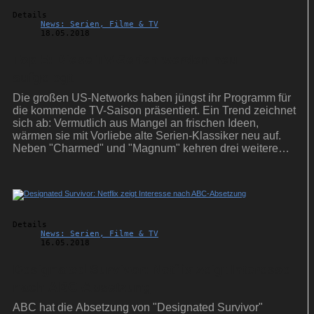
Details
News: Serien, Filme & TV
18.05.2018
Top 5: Diese TV-Serien werden neu
aufgelegt
Die großen US-Networks haben jüngst ihr Programm für
die kommende TV-Saison präsentiert. Ein Trend zeichnet
sich ab: Vermutlich aus Mangel an frischen Ideen,
wärmen sie mit Vorliebe alte Serien-Klassiker neu auf.
Neben "Charmed" und "Magnum" kehren drei weitere
bekannte Serienhits zurück.
Details
News: Serien, Filme & TV
16.05.2018
Designated Survivor: Netflix zeigt Interesse
nach ABC-Absetzung
ABC hat die Absetzung von "Designated Survivor"