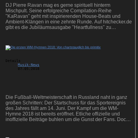
DJ Pierre Ravan mag es gerne spirituell hinterm
Mischpult. Seine erfolgreiche Compilation-Reihe
"KaRavan" geht mit inspirierenden House-Beats und
Ambient-Klängen in eine zehnte Runde. Auf hitchecker.de
gibt es die Jubiläumsausgabe "Heartfullness" zu
gewinnen.
Details
Musik-News
07.05.2018
Die ersten WM-Hymnen 2018: Von
chartstauglich bis primitiv
Die Fußball-Weltmeisterschaft in Russland naht in ganz
großen Schritten: Der Startschuss für das Sportereignis
des Jahres fällt am 14. Juni. Der Kampf um die WM-
Hymne 2018 ist bereits eröffnet. Etliche offizielle und
inoffizielle Beiträge buhlen um die Gunst der Fans. Doch
nicht jeder der Songs kann überzeugen.