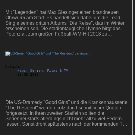
Momente
Mit "Legenden" hat Max Giesinger einen brandneuen
Ohrwurm am Start. Es handelt sich dabei um die Lead-
Single seines dritten Albums "Die Reise", das im Winter
erscheinen soll. Die stadiontaugliche Hymne birgt das
Potenzial, zum großen Fußball-WM-Hit 2018 zu
avancieren.
Details
News: Serien, Filme & TV
08.05.2018
US-Serien ''Good Girls'' und ''The Resident''
verlängert
Die US-Dramedy "Good Girls" und die Krankenhausserie
"The Resident" werden trotz durchschnittlicher Quoten
fortgesetzt. In ihren zweiten Staffeln sollten die
Serienneustarts allerdings nicht mehr allzu viel Federn
lassen. Sonst droht spätestens nach der kommenden TV-
Saison die Absetzung.