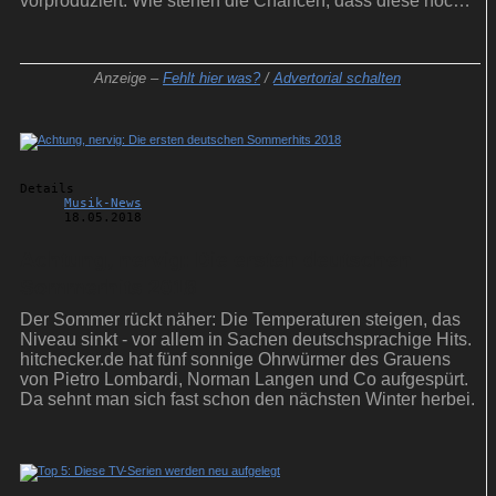
vorproduziert. Wie stehen die Chancen, dass diese noch
an anderer Stelle zustande kommt?
Anzeige –
Fehlt hier was?
/
Advertorial schalten
Details
Musik-News
18.05.2018
Achtung, nervig: Die ersten deutschen
Sommerhits 2018
Der Sommer rückt näher: Die Temperaturen steigen, das
Niveau sinkt - vor allem in Sachen deutschsprachige Hits.
hitchecker.de hat fünf sonnige Ohrwürmer des Grauens
von Pietro Lombardi, Norman Langen und Co aufgespürt.
Da sehnt man sich fast schon den nächsten Winter herbei.