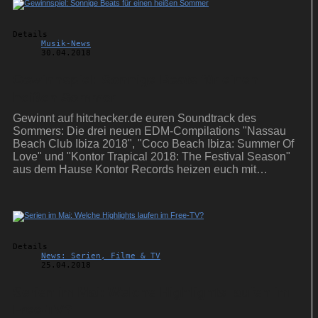
Details
Musik-News
30.04.2018
Gewinnspiel: Sonnige Beats für einen
heißen Sommer
Gewinnt auf hitchecker.de euren Soundtrack des
Sommers: Die drei neuen EDM-Compilations "Nassau
Beach Club Ibiza 2018", "Coco Beach Ibiza: Summer Of
Love" und "Kontor Trapical 2018: The Festival Season"
aus dem Hause Kontor Records heizen euch mit
sonnigen Clubtracks ein.
Details
News: Serien, Filme & TV
25.04.2018
Serien im Mai: Welche Highlights laufen im
Free-TV?