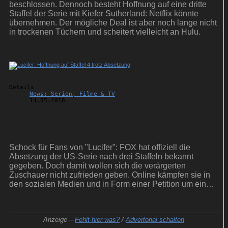
beschlossen. Dennoch besteht Hoffnung auf eine dritte
Staffel der Serie mit Kiefer Sutherland: Netflix könnte
übernehmen. Der mögliche Deal ist aber noch lange nicht
in trockenen Tüchern und scheitert vielleicht an Hulu.
Details
News: Serien, Filme & TV
14.05.2018
Lucifer: Hoffnung auf Staffel 4 trotz
Absetzung
Schock für Fans von "Lucifer": FOX hat offiziell die
Absetzung der US-Serie nach drei Staffeln bekannt
gegeben. Doch damit wollen sich die verärgerten
Zuschauer nicht zufrieden geben. Online kämpfen sie in
den sozialen Medien und in Form einer Petition um eine
Zukunft für den TV-Teufel.
Anzeige –
Fehlt hier was?
/
Advertorial schalten