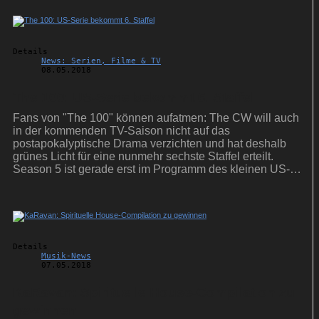
Details
News: Serien, Filme & TV
08.05.2018
The 100: US-Serie bekommt 6. Staffel
Fans von "The 100" können aufatmen: The CW will auch
in der kommenden TV-Saison nicht auf das
postapokalyptische Drama verzichten und hat deshalb
grünes Licht für eine nunmehr sechste Staffel erteilt.
Season 5 ist gerade erst im Programm des kleinen US-
Networks gestartet.
Details
Musik-News
07.05.2018
KaRavan: Spirituelle House-Compilation zu
gewinnen