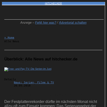
HITCHECKER
Anzeige –
Fehlt hier was?
/
Advertorial schalten
» Home
Alle News
Überblick: Alle News auf hitchecker.de
Details
News: Serien, Filme & TV
26.05.2018
Free- und Pay-TV: Die Serien im Juni
Der Festplattenrekorder dürfte im nächsten Monat nicht
allzu oft zum Einsatz kommen: Das Serienangebot der