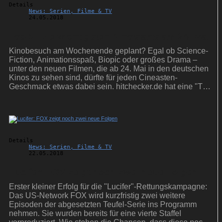
Details
News: Serien, Filme & TV
24.05.2018
Top 5: Die wichtigsten Kinostarts am 24. Mai
Kinobesuch am Wochenende geplant? Egal ob Science-
Fiction, Animationsspaß, Biopic oder großes Drama –
unter den neuen Filmen, die ab 24. Mai in den deutschen
Kinos zu sehen sind, dürfte für jeden Cineasten-
Geschmack etwas dabei sein. hitchecker.de hat eine "Top
5" zusammengestellt.
Details
News: Serien, Filme & TV
22.05.2018
Lucifer: FOX zeigt noch zwei neue Folgen
Erster kleiner Erfolg für die "Lucifer"-Rettungskampagne:
Das US-Network FOX wird kurzfristig zwei weitere
Episoden der abgesetzten Teufel-Serie ins Programm
nehmen. Sie wurden bereits für eine vierte Staffel