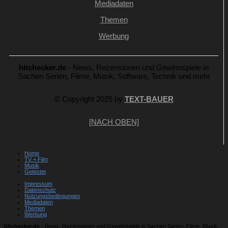
Mediadaten
Themen
Werbung
hitchecker.de
- News, Rezensionen und Gewinnspiele in
Sachen Serien, Filme, Musik, Software, Technik und mehr
© Copyright 2025 by
TEXT-BAUER
[NACH OBEN]
Home
TV + Film
Musik
Getestet
Impressum
Datenschutz
Nutzungsbedingungen
Mediadaten
Themen
Werbung
hitchecker.de
- News, Rezensionen und Gewinnspiele in Sachen Serien, Filme, Musik,