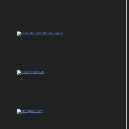
Windows optimieren: Lizenzen für
WinOptimizer Pro 29 zu gewinnen
Bing kickt Websites aus dem Index – ohne
nachvollziehbare Gründe
Es ist offiziell: WhatsApp fortan mit
Werbung