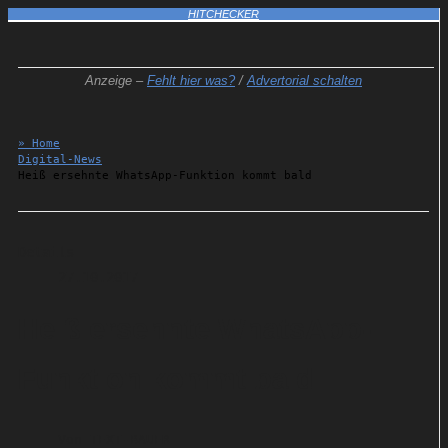
HITCHECKER
Anzeige –
Fehlt hier was?
/
Advertorial schalten
» Home
Digital-News
Heiß ersehnte WhatsApp-Funktion kommt bald
Details
27.10.2017
Heiß ersehnte WhatsApp-
Funktion kommt bald
Von
TEXT-BAUER