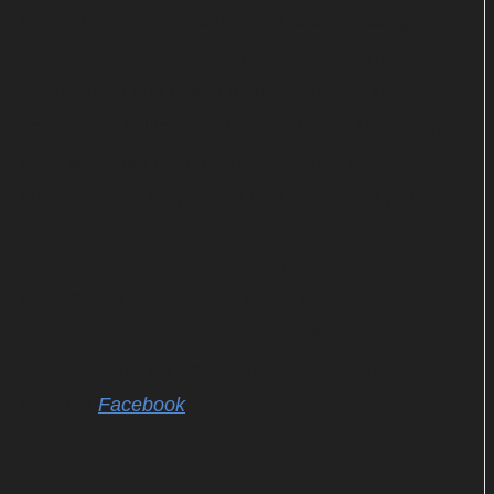
So wird es vorerst wohl beim Löschen "auf gut
Glück" bleiben. Um falsch verschickte WhatsApp-
Nachrichten und böse Überraschungen zu
vermeiden, sollte man daher vor dem Absenden
auch weiterhin noch mal ganz genau den
ausgewählten Empfänger und die Inhalte prüfen.
Fiebert ihr der Löschfunktion für WhatsApp
entgegen? Oder nutzt ihr einen anderen
Messenger auf dem Smartphone? Schreibt uns
eure Meinung als Kommentar auf diesen Artikel
oder auf
Facebook
!