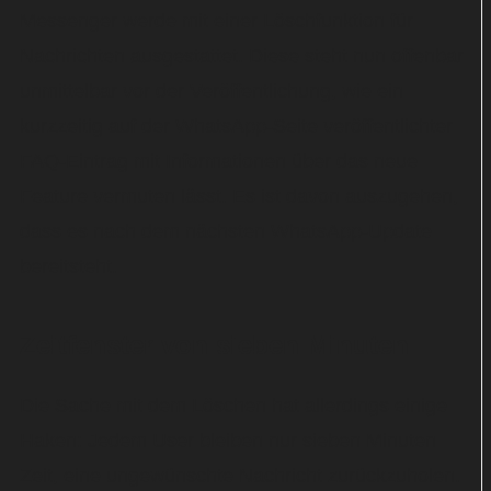
Messenger werde mit einer Löschfunktion für
Nachrichten ausgestattet. Diese steht nun offenbar
unmittelbar vor der Veröffentlichung, wie ein
kurzzeitig auf der WhatsApp-Seite veröffentlichter
FAQ-Eintrag mit Informationen über das neue
Feature vermuten lässt. Es ist davon auszugehen,
dass es nach dem nächsten WhatsApp-Update
bereitsteht.
Zeitfenster von sieben Minuten
Die Sache mit dem Löschen hat allerdings einige
Haken: Jedem User bleiben nur sieben Minuten
Zeit, eine ungewünschte Nachricht zurückzuholen.