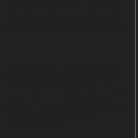
die neueste WhatsApp-Version installiert haben.
Selbst dann wird sich der Absender aber nicht
sicher sein, ob der Vorgang wirklich erfolgreich war.
Löschen "auf gut Glück"
Zum einen könnte der Empfänger die Nachricht
schon gelesen haben. Zum anderen erhält der
Löschende keine Bestätigung darüber, ob die
Nachricht wirklich nicht mehr für den Chatpartner
sichtbar ist. Der Empfänger wiederum bekommt
einen kleinen Hinweis darüber, wenn eine
Nachricht entfernt wurde.