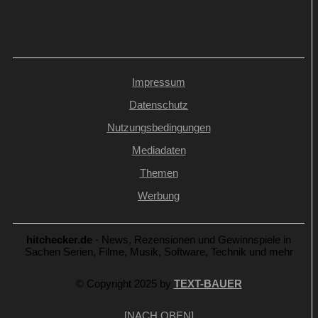
Impressum
Datenschutz
Nutzungsbedingungen
Mediadaten
Themen
Werbung
hitchecker.de
- News, Rezensionen und Gewinnspiele in
Sachen Serien, Filme, Musik, Software, Technik und mehr
© Copyright 2025 by
TEXT-BAUER
[NACH OBEN]