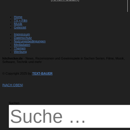
Home
TV + Film
Musik
Getestet
Impressum
Datenschutz
Nutzungsbedingungen
Mediadaten
Themen
Werbung
hitchecker.de
- News, Rezensionen und Gewinnspiele in Sachen Serien, Filme, Musik,
Software, Technik und mehr
© Copyright 2025 by
TEXT-BAUER
[NACH OBEN]
Suchen