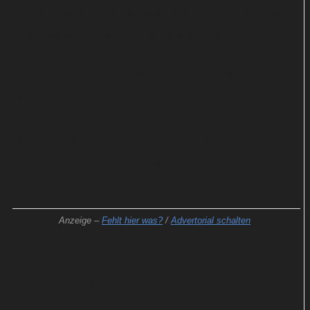
Gelöscht werden können aber immerhin nicht nur
Texte, sondern auch Fotos und Videos.
Das wird ganz einfach funktionieren, indem man
die betreffende Nachricht in Einzel- oder
Gruppenchats markiert und über das Papierkorb-
Symbol entfernt. Wichtig ist dabei, den Menüpunkt
"Für alle löschen" auszuwählen.
Anzeige –
Fehlt hier was?
/
Advertorial schalten
So weit, so gut – doch es gibt weitere
Einschränkungen: Damit das Löschen wirklich
klappt, müssen sowohl Sender als auch Empfänger