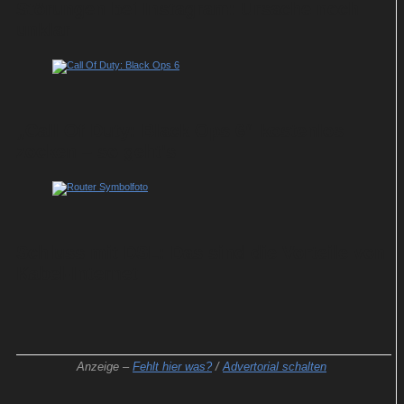
Störungen bei Instagram: Ursache noch
unklar
„Call Of Duty: Black Ops 6“ kostenlos
zocken – so geht's
Schluss mit DSL: Das sind die Vorteile von
Kabel-Internet
Anzeige –
Fehlt hier was?
/
Advertorial schalten