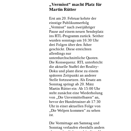
„Vermisst“ macht Platz für
Martin Rütter
Erst am 20. Februar kehrte der
einstige Publikumserfolg
„Vermisst“ nach zweijähriger
Pause auf einem neuen Sendeplatz
ins RTL-Programm zurück. Seither
wurden sonntags um 16:30 Uhr
drei Folgen über den Äther
geschickt. Diese erreichten
allerdings nur
unterdurchschnittliche Quoten.
Die Konsequenz: RTL unterbricht
die aktuelle Staffel der Reality-
Doku und plant diese zu einem
späteren Zeitpunkt an anderer
Stelle fortzusetzen. Als Ersatz am
Sonntag springt ab 20. März
Martin Rütter ein: Ab 15:00 Uhr
steht zunächst eine Wiederholung
von „Die Unvermittelbaren“ an,
bevor der Hundetrainer ab 17:30
Uhr in einer aktuellen Folge von
„Die Welpen kommen“ zu sehen
ist.
Die Vormittage am Samstag und
Sonntag verlaufen ebenfalls anders