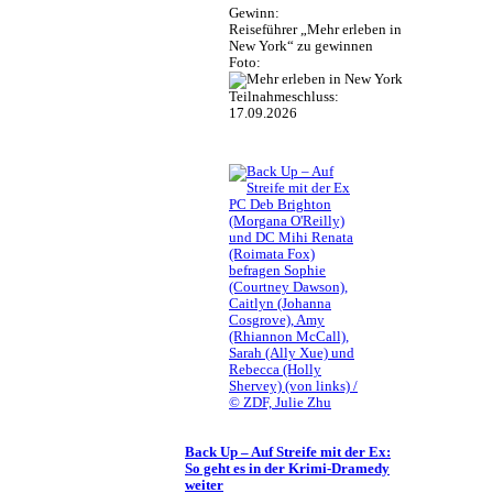
Gewinn:
Reiseführer „Mehr erleben in
New York“ zu gewinnen
Foto:
Teilnahmeschluss:
17.09.2026
PC Deb Brighton
(Morgana O'Reilly)
und DC Mihi Renata
(Roimata Fox)
befragen Sophie
(Courtney Dawson),
Caitlyn (Johanna
Cosgrove), Amy
(Rhiannon McCall),
Sarah (Ally Xue) und
Rebecca (Holly
Shervey) (von links) /
© ZDF, Julie Zhu
Back Up – Auf Streife mit der Ex:
So geht es in der Krimi-Dramedy
weiter