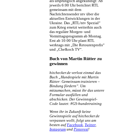
als ursprünglich angekündigt: Ab
jeweils 6:00 Uhr berichtet RTL
gemeinsam mit dem
Nachrichtensender ntv über die
aktuellen Entwicklungen in der
Ukraine. Das „RTL/ntv Spezial“
zum Krieg ersetzt weiterhin auch
das reguläre Morgen- und
Vormittagsprogramm ab Montag.
Erst ab 10:00 Uhr plant RTL
werktags mit „Die Retourenprofis“
und „Chefkoch TV“.
Buch von Martin Rütter zu
gewinnen
hitchecker.de verlost einmal das
Buch „Hundespiele mit Martin
Rütter: Gemeinsam trainieren –
Bindung fördern“. Um
mitzumachen, müsst ihr das untere
Formular ausfüllen und
abschicken. Der Gewinnspiel-
Code lautet: #GS-hundetraining
Wenn ihr in Zukunft keine
Gewinnspiele auf hitchecker.de
verpassen wollt, folgt uns am
besten auf
Facebook
,
Twitter
,
Instagram
und
Pinterest
!