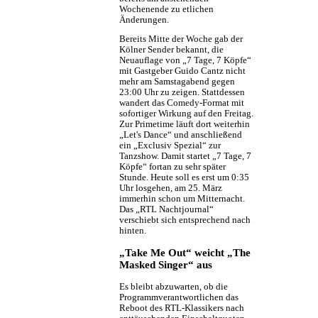
Wochenende zu etlichen
Änderungen.
Bereits Mitte der Woche gab der
Kölner Sender bekannt, die
Neuauflage von „7 Tage, 7 Köpfe“
mit Gastgeber Guido Cantz nicht
mehr am Samstagabend gegen
23:00 Uhr zu zeigen. Stattdessen
wandert das Comedy-Format mit
sofortiger Wirkung auf den Freitag.
Zur Primetime läuft dort weiterhin
„Let's Dance“ und anschließend
ein „Exclusiv Spezial“ zur
Tanzshow. Damit startet „7 Tage, 7
Köpfe“ fortan zu sehr später
Stunde. Heute soll es erst um 0:35
Uhr losgehen, am 25. März
immerhin schon um Mitternacht.
Das „RTL Nachtjournal“
verschiebt sich entsprechend nach
hinten.
„Take Me Out“ weicht „The
Masked Singer“ aus
Es bleibt abzuwarten, ob die
Programmverantwortlichen das
Reboot des RTL-Klassikers nach