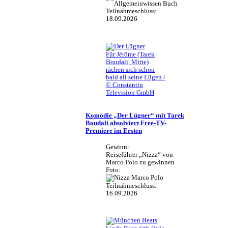
Teilnahmeschluss:
18.09.2026
Für Jérôme (Tarek
Boudali, Mitte)
rächen sich schon
bald all seine Lügen /
© Constantin
Television GmbH
Komödie „Der Lügner“ mit Tarek
Boudali absolviert Free-TV-
Premiere im Ersten
Gewinn:
Reiseführer „Nizza“ von
Marco Polo zu gewinnen
Foto:
Teilnahmeschluss:
16.09.2026