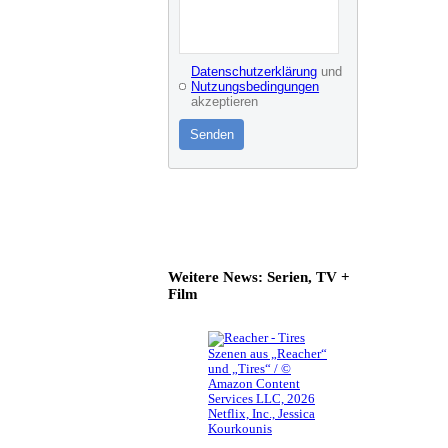
Datenschutzerklärung
und
Nutzungsbedingungen
akzeptieren
Senden
Weitere News: Serien, TV +
Film
Szenen aus „Reacher“
und „Tires“ / ©
Amazon Content
Services LLC, 2026
Netflix, Inc., Jessica
Kourkounis