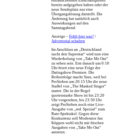
enttäuschenden Einschaltquoten
bereits aufgegeben haben oder der
neue Sendeplatz nur eine
Übergangslösung darstellt. Die
Änderung hat natürlich auch
Auswirkungen auf den
Samstagabend.
Anzeige –
Fehlt hier was?
/
Advertorial schalten
Im Anschluss an „Deutschland
sucht den Superstar“ wird nun eine
Wiederholung von „Take Me Out“
zu sehen sein. Erst danach um 0:10
Uhr feiert eine neue Folge der
Datingshow Premiere. Die
Reihenfolge macht Sinn, weil bei
ProSieben um 20:15 Uhr die neue
Staffel von „The Masked Singer“
startet. Die in der Regel
quotenstarke Show ist bis 23:20
Uhr vorgesehen, bis 23:50 Uhr
zeigt ProSieben noch eine Live-
Ausgabe von „red. Spezial“ zum
Rate-Spektakel. Gegen diese
Konkurrenz soll Moderator Jan
Köppen wohl nicht mit frischen
Ausgaben von „Take Me Out“
antreten.