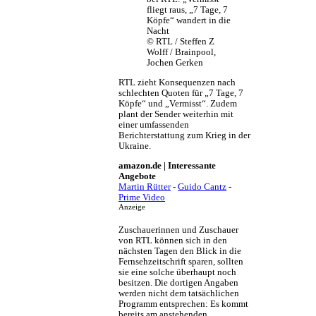
© RTL / Steffen Z
Wolff / Brainpool,
Jochen Gerken
RTL zieht Konsequenzen nach
schlechten Quoten für „7 Tage, 7
Köpfe“ und „Vermisst“. Zudem
plant der Sender weiterhin mit
einer umfassenden
Berichterstattung zum Krieg in der
Ukraine.
amazon.de | Interessante
Angebote
Martin Rütter
-
Guido Cantz
-
Prime Video
Anzeige
Zuschauerinnen und Zuschauer
von RTL können sich in den
nächsten Tagen den Blick in die
Fernsehzeitschrift sparen, sollten
sie eine solche überhaupt noch
besitzen. Die dortigen Angaben
werden nicht dem tatsächlichen
Programm entsprechen: Es kommt
bereits am anstehenden