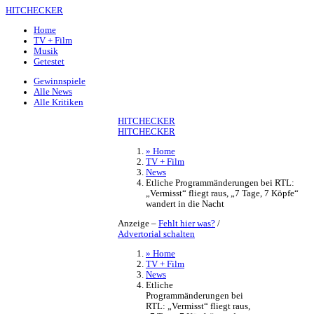
HITCHECKER
Home
TV + Film
Musik
Getestet
Gewinnspiele
Alle News
Alle Kritiken
HITCHECKER
HITCHECKER
» Home
TV + Film
News
Etliche Programmänderungen bei RTL:
„Vermisst“ fliegt raus, „7 Tage, 7 Köpfe“
wandert in die Nacht
Anzeige –
Fehlt hier was?
/
Advertorial schalten
» Home
TV + Film
News
Etliche
Programmänderungen bei
RTL: „Vermisst“ fliegt raus,