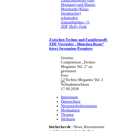
Linda Bierwirth (Jule
Hermann) und Marius
Meinhardt (Klaus
Steinbacher)
schmieden
Zukunftspläne / ©
ZDF, Holly Fink
Zwischen Techno und Familienzoff:
ZDF-Vierteiler „München Beats“
feiert Streaming-Premiere
Gewinn:
Compilation „Techno
Megamix Vol. 2“ zu
gewinnen
Foto:
Teilnahmeschluss:
17.09.2026
Impressum
Datenschutz
Nutzungsbedingungen
Mediadaten
Themen
Werbung
hitchecker.de
- News, Rezensionen