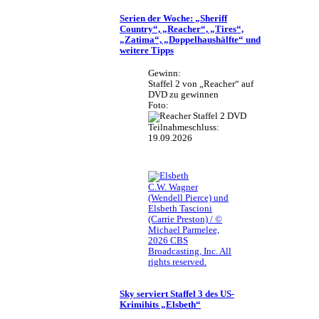
Serien der Woche: „Sheriff
Country“, „Reacher“, „Tires“,
„Zatima“, „Doppelhaushälfte“ und
weitere Tipps
Gewinn:
Staffel 2 von „Reacher“ auf
DVD zu gewinnen
Foto:
Teilnahmeschluss:
19.09.2026
C.W. Wagner
(Wendell Pierce) und
Elsbeth Tascioni
(Carrie Preston) / ©
Michael Parmelee,
2026 CBS
Broadcasting, Inc. All
rights reserved.
Sky serviert Staffel 3 des US-
Krimihits „Elsbeth“