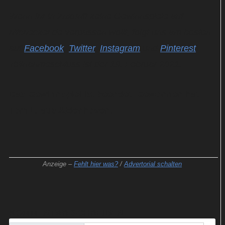
Wenn ihr in Zukunft keine Gewinnspiele auf
hitchecker.de verpassen wollt, folgt uns am besten
auf
Facebook
,
Twitter
,
Instagram
und
Pinterest
!
Teilnahmeschluss ist der 19. Februar 2021.
Das Gewinnspiel ist beendet. Gewonnen hat
Tom L. aus Aldenhoven.
Anzeige –
Fehlt hier was?
/
Advertorial schalten
KOMMENTAR SCHREIBEN