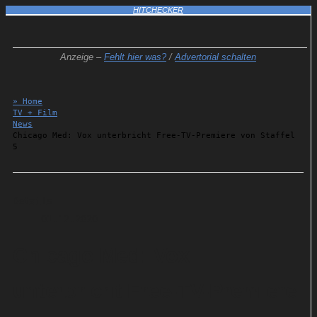
HITCHECKER
Anzeige –
Fehlt hier was?
/
Advertorial schalten
» Home
TV + Film
News
Chicago Med: Vox unterbricht Free-TV-Premiere von Staffel
5
Details
01.12.2020
Chicago Med: Vox
unterbricht Free-TV-Premiere