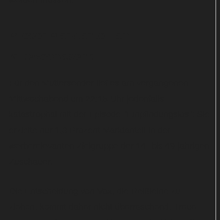
werden müssen.
Mieser Marktanteil am
Mittwochabend
Für den Muttersender lief es am vergangenen
Mittwochabend um 22:15 Uhr jedenfalls
katastrophal mit der Episode "Empfindungslos": Sie
erzielte nur 1,3 Prozent Marktanteil in der
werberelevanten Zielgruppe der 14- bis 49-jährigen
Zuschauer.
Die Entscheidung von Vox, die Reißleine zu
ziehen, kommt daher nicht überraschend. Treue