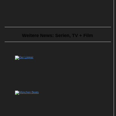
Weitere News: Serien, TV + Film
Komödie „Der Lügner“ mit Tarek Boudali
absolviert Free-TV-Premiere im Ersten
Zwischen Techno und Familienzoff: ZDF-