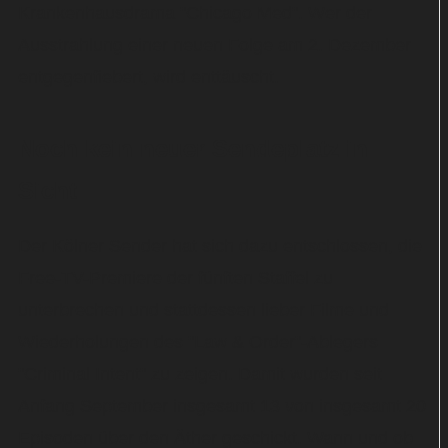
Krankenhausdrama "Chicago Med". Wer der
Ausstrahlung einer neuen Folge am 2. Dezember
entgegenfiebert, wird enttäuscht.
Noch kein neuer Sendeplatz in
Sicht
Der Kölner Sender hat sich dazu entschlossen, die
Free-TV-Premiere der fünften Staffel zu
unterbrechen und stattdessen lieber Filme und
Wiederholungen des "Law & Order"-Ablegers
"Criminal Intent" zu zeigen. Damit wurden seit
Anfang September insgesamt 13 von insgesamt 20
Episoden über den Äther geschickt. Wann und ob