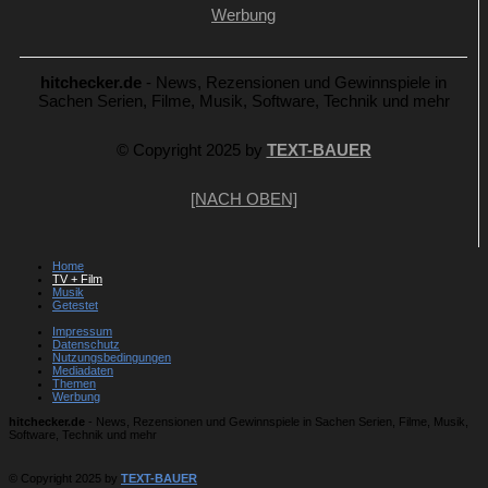
Werbung
hitchecker.de
- News, Rezensionen und Gewinnspiele in
Sachen Serien, Filme, Musik, Software, Technik und mehr
© Copyright 2025 by
TEXT-BAUER
[NACH OBEN]
Home
TV + Film
Musik
Getestet
Impressum
Datenschutz
Nutzungsbedingungen
Mediadaten
Themen
Werbung
hitchecker.de
- News, Rezensionen und Gewinnspiele in Sachen Serien, Filme, Musik,
Software, Technik und mehr
© Copyright 2025 by
TEXT-BAUER