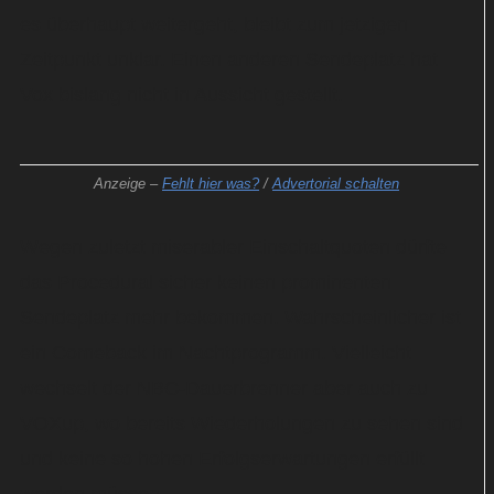
es überhaupt weitergeht, bleibt zum jetzigen
Zeitpunkt unklar. Einen anderen Sendeplatz hat
Vox bislang nicht in Aussicht gestellt.
Anzeige –
Fehlt hier was?
/
Advertorial schalten
Wegen zuletzt miserabler Einschaltquoten dürfte
das Procedural sicher keinen prominenten
Sendeplatz mehr bekommen. Wahrscheinlicher ist
ein Comeback im Nachtprogramm. Vielleicht
wechselt der NBC-Dauerbrenner aber auch zu
VOXup, wo bereits Wiederholungen zu sehen sind
und keine so hohen Erfolgserwartungen erfüllt