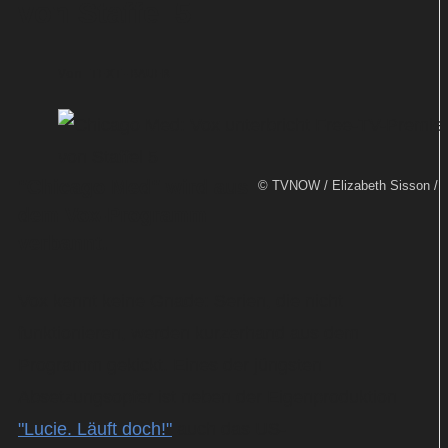
von Staffel 5
Von
TEXT-BAUER
"Chicago Med" wird aus
© TVNOW / Elizabeth Sisson /
dem Vox-Programm
verbannt.
Vox kennt keine Gnade: Serien, die nicht
funktionieren, werden kurzerhand aus dem
Programm gekickt. Eines der jüngsten
Absetzungsopfer ist neben der Eigenproduktion
"Lucie. Läuft doch!"
auch das US-