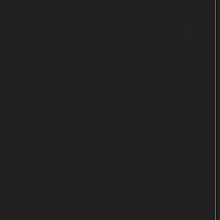
Stammzuschauer von "Chicago Med" dürften die
Programmverantwortlichen damit trotzdem
verärgern. Denn eine kostenfreie Alternative, die
Staffel an anderer Stelle fertig zu schauen, gibt es
aktuell nicht.
DVD-Box mit Staffel 5 zu gewinnen
Die komplette Season 5 ist allerdings schon im
Oktober in deutscher Synchronfassung fürs
Heimkino erschienen. hitchecker.de verlost eine
DVD-Box. Um teilzunehmen, müsst ihr das untere
Formular ausfüllen und abschicken. Der
Gewinnspiel-Code lautet: #GS-chicagomed