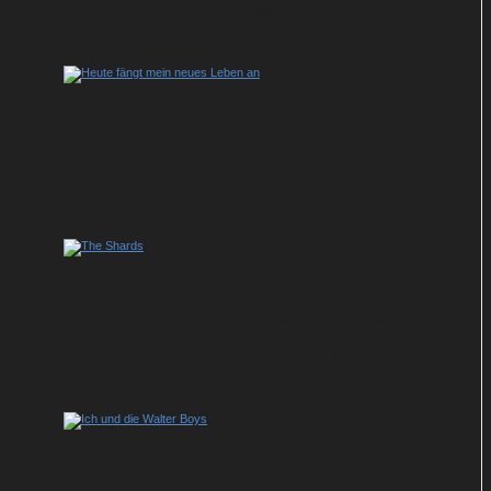
Vierteiler „München Beats“ feiert
Streaming-Premiere
Heute fängt mein neues Leben an: Julia
Jäger spielt verzweifelte Kleptomanin in
ARD-Komödie
Neu bei Disney+: Thrillerserie „The
Shards“ nach dem Roman von Bret Easton
Ellis