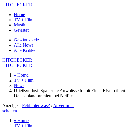
HITCHECKER
Home
TV + Film
Musik
Getestet
Gewinnspiele
Alle News
Alle Kritiken
HITCHECKER
HITCHECKER
» Home
TV + Film
News
Urteilsverlust: Spanische Anwaltsserie mit Elena Rivera feiert
Deutschlandpremiere bei Netflix
Anzeige –
Fehlt hier was?
/
Advertorial
schalten
» Home
TV + Film