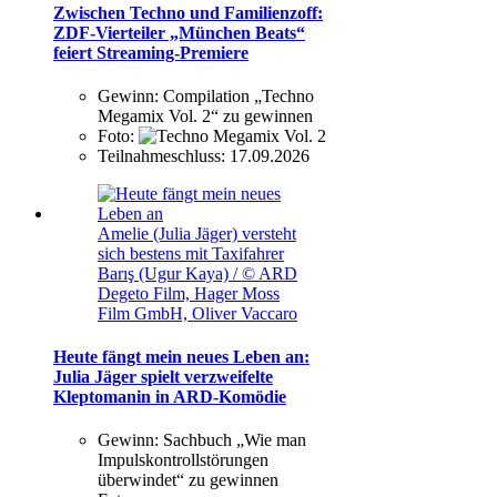
Zwischen Techno und Familienzoff:
ZDF-Vierteiler „München Beats“
feiert Streaming-Premiere
Gewinn:
Compilation „Techno
Megamix Vol. 2“ zu gewinnen
Foto:
Teilnahmeschluss:
17.09.2026
Amelie (Julia Jäger) versteht
sich bestens mit Taxifahrer
Barış (Ugur Kaya) / © ARD
Degeto Film, Hager Moss
Film GmbH, Oliver Vaccaro
Heute fängt mein neues Leben an:
Julia Jäger spielt verzweifelte
Kleptomanin in ARD-Komödie
Gewinn:
Sachbuch „Wie man
Impulskontrollstörungen
überwindet“ zu gewinnen