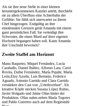
Als sie ihre neue Stelle in einer kleinen
heruntergekommenen Kanzlei antritt, durchlebt
sie zu allem Überfluss eine Achterbahn der
Gefühle: Sie fühlt sich unerwartet zu ihrem
Chef hingezogen. Endgültig an ihre
emotionalen Grenzen gerät Amanda mit einem
ganz persönlichen Fall: Sie verteidigt ihre
Schwester, die einen Mord auf ihrer eigenen
Hochzeit begangen haben soll. Kann Amanda
ihre Unschuld beweisen?
Zweite Staffel am Horizont
Manu Baqueiro, Miquel Fernández, Lucía
Caraballo, Daniel Ibáñez, Alfonso Lara, Carol
Rovira, Dafne Fernández, María Pujalte, María
León,Eloy Azorín, Luis Bermejo, Federico
Aguado, Antonio Garrido und Clara Garrido
verstärken den Cast von „Urteilsverlust“. Als
kreative Köpfe stecken Susana López Rubio,
Javier Holgado und Jaime Olías hinter der
Produktion. Olías nahm neben María Togores
und Pablo Guerrero auch auf dem Regiestuhl