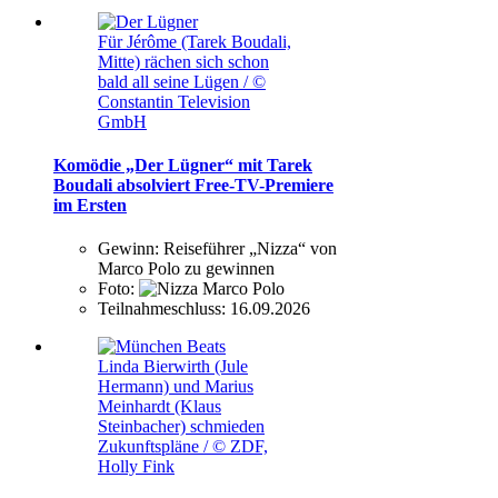
Für Jérôme (Tarek Boudali,
Mitte) rächen sich schon
bald all seine Lügen / ©
Constantin Television
GmbH
Komödie „Der Lügner“ mit Tarek
Boudali absolviert Free-TV-Premiere
im Ersten
Gewinn:
Reiseführer „Nizza“ von
Marco Polo zu gewinnen
Foto:
Teilnahmeschluss:
16.09.2026
Linda Bierwirth (Jule
Hermann) und Marius
Meinhardt (Klaus
Steinbacher) schmieden
Zukunftspläne / © ZDF,
Holly Fink