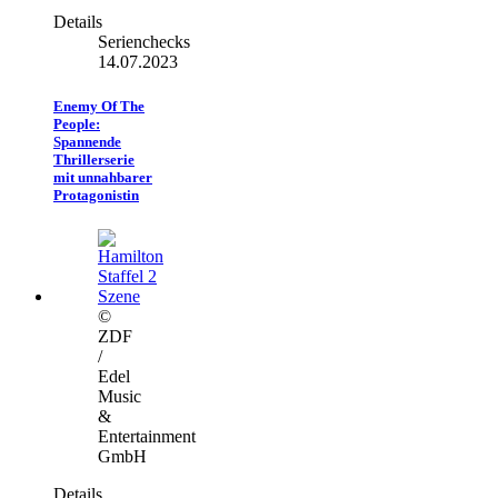
Details
Serienchecks
14.07.2023
Enemy Of The
People:
Spannende
Thrillerserie
mit unnahbarer
Protagonistin
©
ZDF
/
Edel
Music
&
Entertainment
GmbH
Details