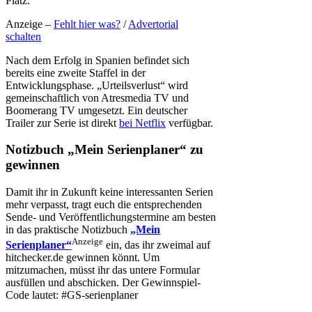
Platz.
Anzeige –
Fehlt hier was?
/
Advertorial
schalten
Nach dem Erfolg in Spanien befindet sich
bereits eine zweite Staffel in der
Entwicklungsphase. „Urteilsverlust“ wird
gemeinschaftlich von Atresmedia TV und
Boomerang TV umgesetzt. Ein deutscher
Trailer zur Serie ist direkt
bei Netflix
verfügbar.
Notizbuch „Mein Serienplaner“ zu
gewinnen
Damit ihr in Zukunft keine interessanten Serien
mehr verpasst, tragt euch die entsprechenden
Sende- und Veröffentlichungstermine am besten
in das praktische Notizbuch
„Mein
Anzeige
Serienplaner“
ein, das ihr zweimal auf
hitchecker.de gewinnen könnt. Um
mitzumachen, müsst ihr das untere Formular
ausfüllen und abschicken. Der Gewinnspiel-
Code lautet: #GS-serienplaner