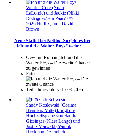
Werden Cole (Noah
LaLonde) und Jackie (Nikki
Rodriguez) ein Paar? / ©
2026 Netflix, Inc., David
Brown
Neue Staffel bei Netflix: So geht es bei
„Ich und die Walter Boys“ weiter
Gewinn:
Roman „Ich und die
Walter Boys – Die zweite Chance“
zu gewinnen
Foto:
Teilnahmeschluss:
15.09.2026
Sandy Koslowski (Cosima
Henman, Mitte) bringt die
Hochzeitspläne von Sandra
Giesinger (Klara Lange) und
Justus Maiwald (Yannik
Heckmann) ziemlich