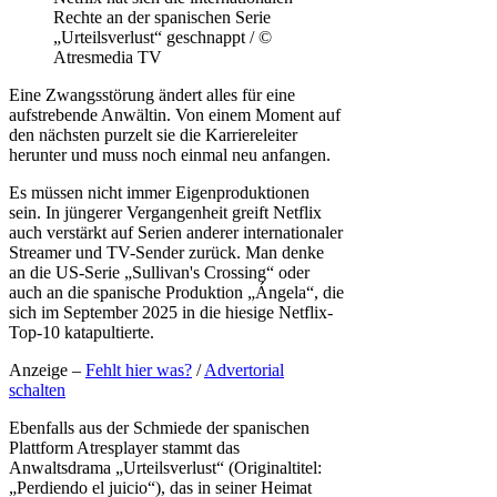
Rechte an der spanischen Serie
„Urteilsverlust“ geschnappt / ©
Atresmedia TV
Eine Zwangsstörung ändert alles für eine
aufstrebende Anwältin. Von einem Moment auf
den nächsten purzelt sie die Karriereleiter
herunter und muss noch einmal neu anfangen.
Es müssen nicht immer Eigenproduktionen
sein. In jüngerer Vergangenheit greift Netflix
auch verstärkt auf Serien anderer internationaler
Streamer und TV-Sender zurück. Man denke
an die US-Serie „Sullivan's Crossing“ oder
auch an die spanische Produktion „Ángela“, die
sich im September 2025 in die hiesige Netflix-
Top-10 katapultierte.
Anzeige –
Fehlt hier was?
/
Advertorial
schalten
Ebenfalls aus der Schmiede der spanischen
Plattform Atresplayer stammt das
Anwaltsdrama „Urteilsverlust“ (Originaltitel:
„Perdiendo el juicio“), das in seiner Heimat