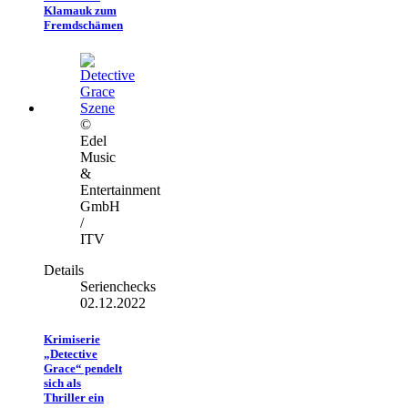
Klamauk zum
Fremdschämen
©
Edel
Music
&
Entertainment
GmbH
/
ITV
Details
Serienchecks
02.12.2022
Krimiserie
„Detective
Grace“ pendelt
sich als
Thriller ein