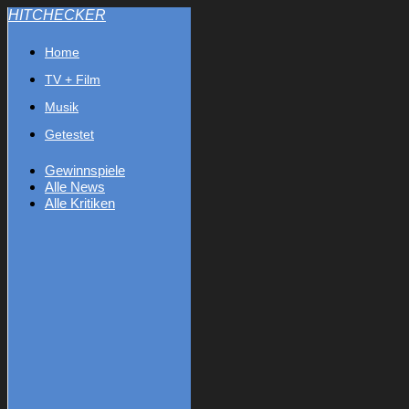
HITCHECKER
Home
TV + Film
Musik
Getestet
Gewinnspiele
Alle News
Alle Kritiken