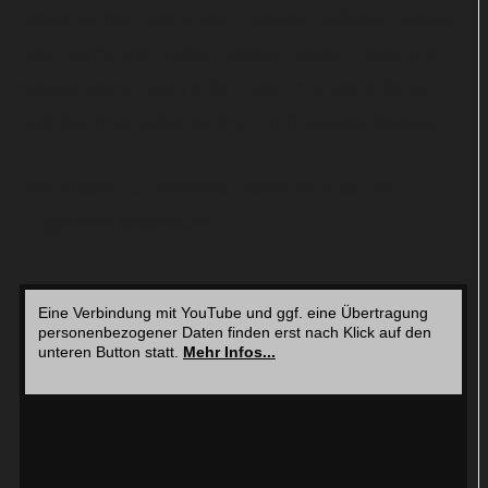
Regie führten Mario Van Peebles, Millicent Shelton,
Rob Hardy und Ruben Garcia. Neben Kemp und
Marole waren auch Mike Flynn, Monica Mitchell
und Gabriela Uribe an den Drehbüchern beteiligt.
Den Trailer zu „Nemesis“ könnt ihr euch im
Folgenden anschauen.
Eine Verbindung mit YouTube und ggf. eine Übertragung
personenbezogener Daten finden erst nach Klick auf den
unteren Button statt.
Mehr Infos...