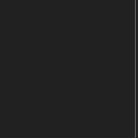
„Nemesis“ steht ab 14. Mai in einem Rutsch zum
Streamen bereit. Hinter dem Projekt stecken
Courtney A. Kemp („Power“) und Nachwuchsautor
Tani Marole. Die Hauptrollen spielen Matthew Law
(„Abbott Elementary“) und Y'lan Noel („The First
Purge“).
Brutale Raubüberfälle in L.A.
Die beiden verkörpern zwei Männer, die sich
ähnlicher sind, als ihnen lieb ist. Allerdings stehen
sie auf unterschiedlichen Seiten des Gesetzes.
Nachdem sein Partner bei einem gefährlichen
Einsatz ums Leben kam, ist Detective Isaiah Stiles