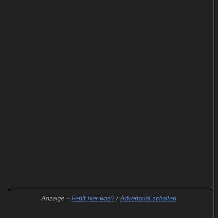
familiäre Verstrickungen geht.
Das Ensemble von „Nemesis“
Zum weiteren Cast von „Nemesis“ gehören
Gabriella Dennis, Cleopatra Coleman, Sophina
Brown, Ariana Guerra, Domenick Lombardozzi,
Cedric Joe, Jonnie Park, Michael Potts, Tre Hale,
Jeff Pierre, Mike O'Malley, Quincy Isaiah,
Stephanie Sigman, Jay Reeves und Mark
Feuerstein.
Anzeige –
Fehlt hier was?
/
Advertorial schalten