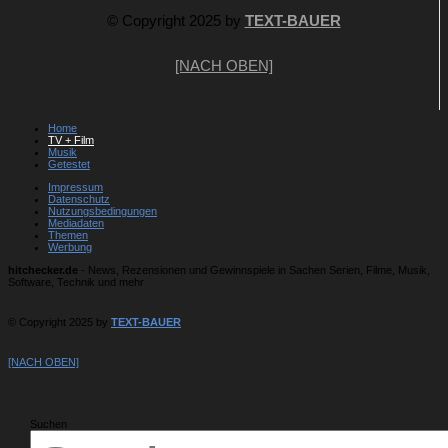
© Copyright 2025 by
TEXT-BAUER
[NACH OBEN]
Home
TV + Film
Musik
Getestet
Impressum
Datenschutz
Nutzungsbedingungen
Mediadaten
Themen
Werbung
hitchecker.de
- News, Rezensionen und Gewinnspiele in Sachen Serien, Filme, Musik,
Software, Technik und mehr
© Copyright 2025 by
TEXT-BAUER
[NACH OBEN]
Suchen