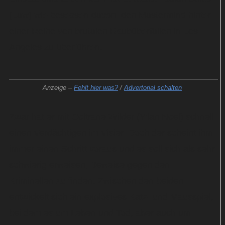
(Law) wie besessen davon, den Mastermind hinter
einer Reihe von brutalen Raubüberfällen in Los
Angeles zu überführen.
Anzeige –
Fehlt hier was?
/
Advertorial schalten
Zwar hat er mit Coltrane Wilder (Y'lan Noel) schnell
einen Verdächtigen im Visier. Doch der scheint ihm
immer einen Schritt voraus und es soll sich als sehr
schwierig erweisen, Beweise gegen den
Kriminellen zu finden. Zwischen den beiden
entwickelt sich ein explosives Katz- und Mausspiel,
bei dem es um Leben und Tod, aber auch um