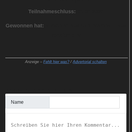
Teilnahmeschluss:
09.06.2026
Gewonnen hat:
Kerstin M. aus Ulm, Martina T. aus
Frankfurt a. M.
Anzeige –
Fehlt hier was?
/
Advertorial schalten
KOMMENTAR SCHREIBEN
Name