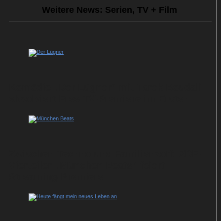
Weitere News: Serien, TV + Film
Komödie „Der Lügner“ mit Tarek Boudali
absolviert Free-TV-Premiere im Ersten
Zwischen Techno und Familienzoff: ZDF-
Vierteiler „München Beats“ feiert
Streaming-Premiere