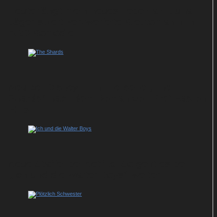
Heute fängt mein neues Leben an: Julia
Jäger spielt verzweifelte Kleptomanin in
ARD-Komödie
Neu bei Disney+: Thrillerserie „The
Shards“ nach dem Roman von Bret Easton
Ellis
Neue Staffel bei Netflix: So geht es bei
„Ich und die Walter Boys“ weiter