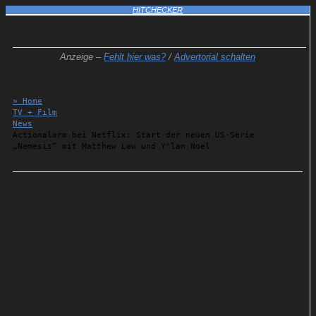
HITCHECKER
Anzeige –
Fehlt hier was?
/
Advertorial schalten
» Home
TV + Film
News
Actionalarm bei Netflix: Start der neuen US-Serie
„Nemesis“ mit Matthew Law und Y'lan Noel
Details
14.05.2026
Actionalarm bei Netflix: Start
der neuen US-Serie