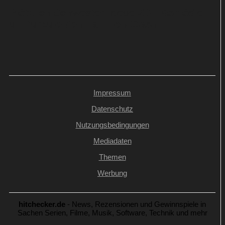
Plötzlich Schwester: Neue ZDF-Komödie
um turbulenten Familien-Clash
Impressum
Datenschutz
Nutzungsbedingungen
Mediadaten
Themen
Werbung
hitchecker.de
- News, Rezensionen und Gewinnspiele in
Sachen Serien, Filme, Musik, Software, Technik und mehr