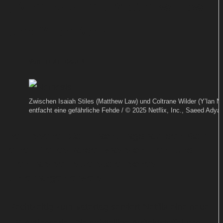
„Nemesis“ mit Matthew Law
und Y'lan Noel
Von
TEXT-BAUER
Ein
Zwischen Isaiah Stiles (Matthew Law) und Coltrane Wilder (Y’lan No
entfacht eine gefährliche Fehde / © 2025 Netflix, Inc., Saeed Adyan
verbissener Cop macht Jagd auf den Kopf
einer Diebesbande, was sich mehr und
mehr als selbstzerstörerisches
Unterfangen erweist.
Rechtzeitig zum Vatertag serviert Netflix eine neue
US-Actionserie: Die achtteilige Auftaktstaffel von