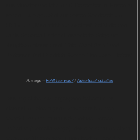
aus Münster und ist am 15. Dezember im Ersten zu
sehen – wie gewohnt zur besten Sendezeit um
20:15 Uhr. „Man stirbt nur zweimal“ heißt die von
Janis Rebecca Rattenni inszenierte Folge um
Hauptkommissar Frank Thiel (Axel Prahl) und
Professor Karl-Friedrich Boerne (Jan Josef Liefers).
Anzeige –
Fehlt hier was?
/
Advertorial schalten
Das ungleiche Zweiergespann bekommt es
diesmal mit einem ganz besonders bizarren
Mordfall zu tun: Im Haus der Witwe Doreen
Prätorius (Cordelia Wege), das den Charme eines
Museums für exotische Kunst besitzt, liegt die