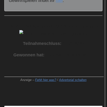
Gewinnspielen findet ihr
hier
.
„Tatort – Das spannende Quizspiel“ zu gewinnen
Teilnahmeschluss:
15.01.2025
Gewonnen hat:
Thomas P. aus Karlsruhe
Anzeige –
Fehlt hier was?
/
Advertorial schalten
KOMMENTAR SCHREIBEN