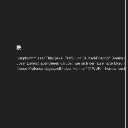
mit Axel Prahl und Jan Josef
Liefers
Von
TEXT-BAUER
Ein
Hauptkommissar Thiel (Axel Prahl) und Dr. Karl-Friedrich Boerne (
Josef Liefers) spekulieren darüber, wie sich der rätselhafte Mord im
Hause Prätorius abgespielt haben könnte / © WDR, Thomas Kost
durchbohrter Anwalt und eine
undurchschaubare Witwe, die gar keine
ist, setzen Kommissar Thiel und Professor
Boerne ganz schön zu.
Der vorletzte neue „Tatort“ in diesem Jahr kommt