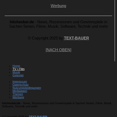
Werbung
hitchecker.de
- News, Rezensionen und Gewinnspiele in
Sachen Serien, Filme, Musik, Software, Technik und mehr
© Copyright 2025 by
TEXT-BAUER
[NACH OBEN]
Home
TV + Film
Musik
Getestet
Impressum
Datenschutz
Nutzungsbedingungen
Mediadaten
Themen
Werbung
hitchecker.de
- News, Rezensionen und Gewinnspiele in Sachen Serien, Filme, Musik,
Software, Technik und mehr
© Copyright 2025 by
TEXT-BAUER