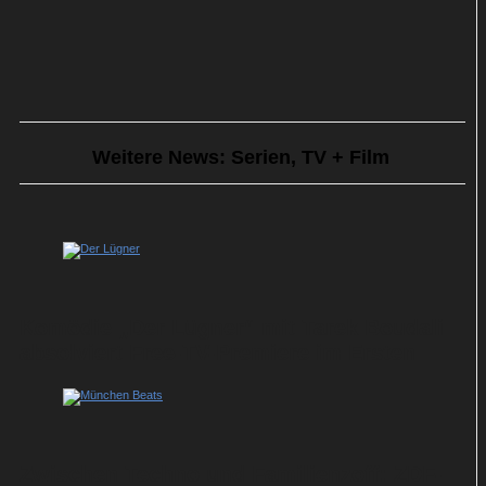
Weitere News: Serien, TV + Film
Komödie „Der Lügner“ mit Tarek Boudali
absolviert Free-TV-Premiere im Ersten
Zwischen Techno und Familienzoff: ZDF-