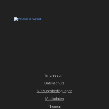
Neue Staffel bei Netflix: So geht es bei
„Ich und die Walter Boys“ weiter
Plötzlich Schwester: Neue ZDF-Komödie
um turbulenten Familien-Clash
Impressum
Datenschutz
Nutzungsbedingungen
Mediadaten
Themen