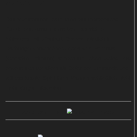
verschollen
Das Münsteraner Team kann das mörderische
Puzzle erst zusammensetzen, als sich ein
fehlendes Teil offenbart: Der vermeintlich im
Dschungel verschollene Jonas Karl Prätorius
(Christian Erdmann) ist noch am Leben. Seine Frau
erweist sich vor allem als Opfer der Umstände und
will das kranke Spiel ihres Mannes schließlich nicht
mehr länger mitspielen.
ANGEBOTE BEI