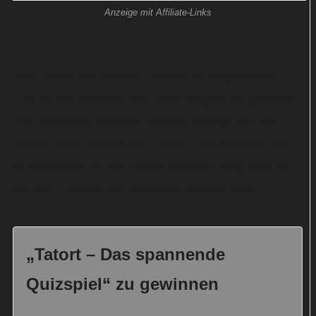
Anzeige mit Affiliate-Links
„Man stirbt nur zweimal“ wurde im vergangenen
Frühjahr in Münster, Köln und Umgebung gedreht.
Das Drehbuch steuerte Sascha Arango bei. Es
handelt sich um den 46. „Tatort“ aus Münster, der
im Anschluss an die lineare Ausstrahlung auch in
der ARD Mediathek gestreamt werden kann.
„Tatort – Das spannende
Quizspiel“ zu gewinnen