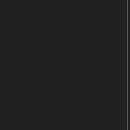
Frau tatsächlich einen so kaltblütigen Mord
begangen hat.
Boerne denkt da wie immer ganz anders: Er sucht
gemeinsam mit seiner Assistentin Silke Haller
(ChrisTine Urspruch) nach Hinweisen, um
herauszufinden, was die Verdächtige zu verbergen
hat. Der Tod des Anwalts dürfte sicher kein Zufall
sein: Gerade erst hat er für Prätorius 3,5 Millionen
Euro vor Gericht erstritten. Kam er hinter ihr
Geheimnis und musste deshalb sterben?
Von wegen im Dschungel