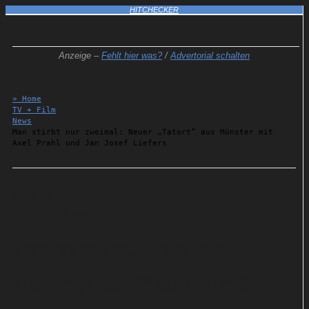
HITCHECKER
Anzeige –
Fehlt hier was?
/
Advertorial schalten
» Home
TV + Film
News
Man stirbt nur zweimal: Neuer „Tatort“ aus Münster mit
Axel Prahl und Jan Josef Liefers
Details
13.12.2024
Man stirbt nur zweimal:
Neuer „Tatort“ aus Münster