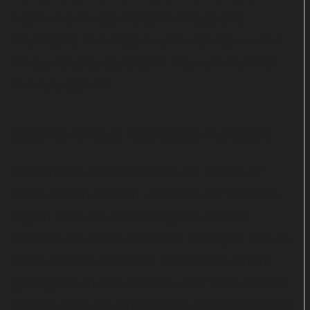
Leiche des Anwalts Oskar Weintraub (Nils
Brunkhorst). Sein Körper wurde vom Speer einer
Krieger-Skulptur durchbohrt. Was zum Teufel ist
hier nur passiert?
(K)eine Witwe mit Geheimnissen
Während die Zuschauerinnen und Zuschauer
schon zeitnah erfahren, wer hinter der Tat steckt,
tappen Thiel und Boerne lange im Dunkeln.
Prätorius, die selbst verletzt ist, behauptet, sich an
nichts erinnern zu können. Doch etwas scheint
gehörig faul an ihrer Amnesie. Aber Thiel will nicht
glauben, dass die zerbrechliche und sympathische