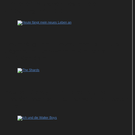
Vierteiler „München Beats“ feiert
Streaming-Premiere
Heute fängt mein neues Leben an: Julia
Jäger spielt verzweifelte Kleptomanin in
ARD-Komödie
Neu bei Disney+: Thrillerserie „The
Shards“ nach dem Roman von Bret Easton
Ellis