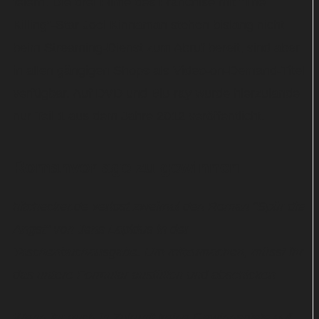
feiern. Die drei Filme des Franchise mit "The
Killing"-Star Joel Kinnaman stehen bislang nicht
beim Streaming-Dienst zum Abruf bereit, sind aber
in allen gängigen Shops als Video-on-Demand-Titel
verfügbar. Auf DVD und Blu-ray wurde hierzulande
nur Teil 1 aus dem Jahre 2012 veröffentlicht.
Romanvorlage zu gewinnen
hitchecker.de verlost zweimal den Roman "Spür die
Angst" von Jens Lapidus in der
Taschenbuchausgabe. Um mitzumachen, müsst ihr
das untere Formular ausfüllen und abschicken.
Wenn ihr auch in Zukunft keine Gewinnspiele auf