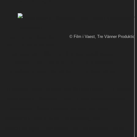
Von
TEXT-BAUER
Der US-Streamer
© Film i Vaest, Tre Vänner Produktio
Netflix will seine
Abonnenten 2021 in die schwedische
Unterwelt entführen: Die Thrillerserie
"Snabba Cash" entsteht in Stockholm.
In diesen Tagen starten die Dreharbeiten zur neuen
Netflix-Serie "Snabba Cash" in der schwedischen
Hauptstadt. Dabei handelt es sich um eine
inhaltlich unabhängige Fortsetzung der
gleichnamigen Filmtrilogie, die hierzulande unter