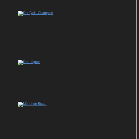
es in der Krimi-Dramedy weiter
Show-Tipp im ZDF: Johannes B. Kerner
präsentiert neue Ausgabe von „Der Quiz-
Champion“
Komödie „Der Lügner“ mit Tarek Boudali
absolviert Free-TV-Premiere im Ersten
Zwischen Techno und Familienzoff: ZDF-
Vierteiler „München Beats“ feiert