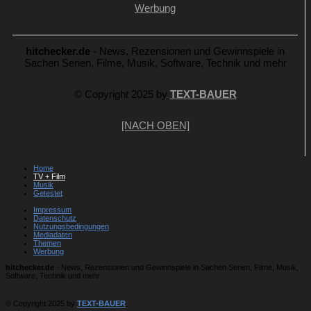
Werbung
hitchecker.de
- News, Rezensionen und Gewinnspiele in
Sachen Serien, Filme, Musik, Software, Technik und mehr
© Copyright 2025 by
TEXT-BAUER
[NACH OBEN]
Home
TV + Film
Musik
Getestet
Impressum
Datenschutz
Nutzungsbedingungen
Mediadaten
Themen
Werbung
hitchecker.de
- News, Rezensionen und Gewinnspiele in Sachen Serien, Filme, Musik,
Software, Technik und mehr
© Copyright 2025 by
TEXT-BAUER