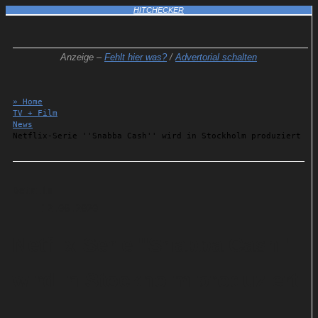
HITCHECKER
Anzeige –
Fehlt hier was?
/
Advertorial schalten
» Home
TV + Film
News
Netflix-Serie ''Snabba Cash'' wird in Stockholm produziert
Details
12.06.2020
Netflix-Serie ''Snabba Cash''
wird in Stockholm produziert