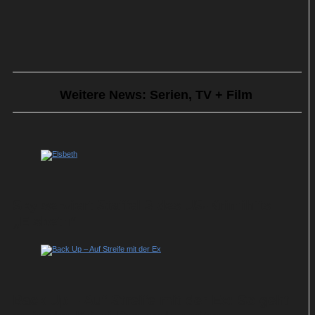
Weitere News: Serien, TV + Film
Sky serviert Staffel 3 des US-Krimihits
„Elsbeth“
Back Up – Auf Streife mit der Ex: So geht