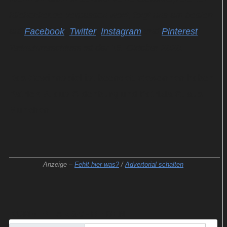
hitchecker.de verpassen wollt, folgt uns am besten
auf
Facebook
,
Twitter
,
Instagram
und
Pinterest
!
Teilnahmeschluss ist der 15. Oktober 2020.
Das Gewinnspiel ist beendet. Gewonnen haben
Patrick B. aus Oldenburg und Patrizia G. aus
München.
Anzeige –
Fehlt hier was?
/
Advertorial schalten
KOMMENTAR SCHREIBEN