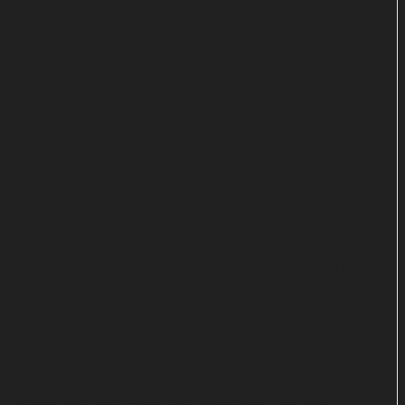
Jesper Ganslandt führt Regie
Oskar Söderlund, von dem auch die Serie
"Greyzone" stammt, hat "Snabba Cash"
gemeinsam mit Lapidus entwickelt und
geschrieben. Der Autor der Romane ist darüber
hinaus als Executive Producer am Projekt beteiligt.
Jesper Ganslandt ("Der Kurier", "Stell dir vor, du
müsstest fliehen") nimmt auf dem Regiestuhl Platz.
Soweit es durch die Corona-Pandemie zu keinen
Verzögerungen kommt, soll "Snabba Cash" im
Laufe des nächstes Jahres Premiere bei Netflix