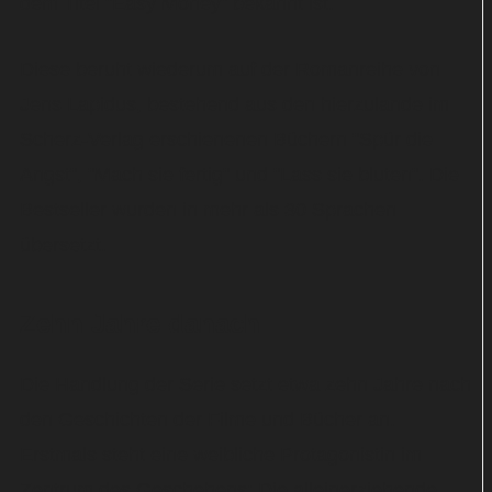
dem Titel "Easy Money" bekannt ist.
Diese beruht wiederum auf der Romanreihe von
Jens Lapidus, bestehend aus den hierzulande im
Scherz-Verlag erschienenen Büchern "Spür die
Angst", "Mach sie fertig" und "Lass sie bluten". Die
Bestseller wurden in mehr als 30 Sprachen
übersetzt.
Zehn Jahre danach
Die Handlung der Serie setzt etwa zehn Jahre nach
den Geschichten der Filme und Bücher an.
Erstmals steht eine weibliche Protagonistin im
Zentrum des Geschehens: Die alleinerziehende