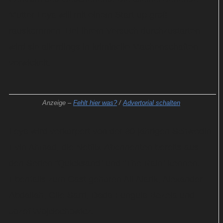
Mutter Leya will mit einem Start-up groß
rauskommen. Bei ihrem Versuch durchzustarten
wird sie allerdings in kriminelle Machenschaften
verwickelt.
Anzeige –
Fehlt hier was?
/
Advertorial schalten
Leya wird verkörpert von der 30-jährigen Schwedin
Evin Ahmad, die Netflix-Abonnenten bereits aus
den Serien "Quicksand" und "The Rain" kennen.
Ebenfalls zum Cast gehören Ali Alarik, Alexander
Abdallah, Olle Sarri, Dada Fungula Bozela und
Jozef Wojciechowicz.