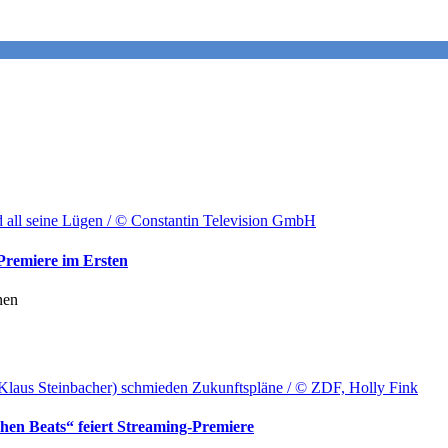
ld all seine Lügen / © Constantin Television GmbH
Premiere im Ersten
nen
Klaus Steinbacher) schmieden Zukunftspläne / © ZDF, Holly Fink
en Beats“ feiert Streaming-Premiere