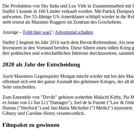
Die Produktion von Sky Italia und Lux Vide in Zusammenarbeit mit S
Staffel 1 konnte in 160 Länder verkauft werden. Mit Patrick Dempsey
aufwarten. Der 55-Jährige US-Ameriklaner schlüpft wieder in die Rol
steht erneut als Massimo Ruggero im Zentrum des Geschehens.
Anzeige –
Fehlt hier was?
/
Advertorial schalten
Staffel 2 beginnt im Jahr 2016 nach dem Brexit-Referendum. Als ne
Investoren in den Vorstand berufen. Diese führen einen stillen Krieg
ihre politischen und wirtschaftlichen Interesse durchzusetzen, sam
2020 als Jahr der Entscheidung
Auch Massimos Gegenspieler Morgan mischt wieder mit bei den Mach
offenbart sich erst der ganze Ausmaß des geheimen Krieges, der all d
Seite entscheiden.
Zum Ensemble von "Devils" gehören weiterhin Malachi Kirby, Pia Me
es fortan von Li Jun Li ("Damages"), Joel de la Fuente ("Law & Or
Hurran ("Sherlock") und Jan-Maria Michelini ("I Medici") inszenier
Gibney und Caroline Henry verantwortlich.
Filmpaket zu gewinnen