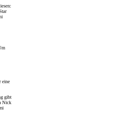
iesen:
Star
hi
 Um
r eine
g gibt
n Nick
mi