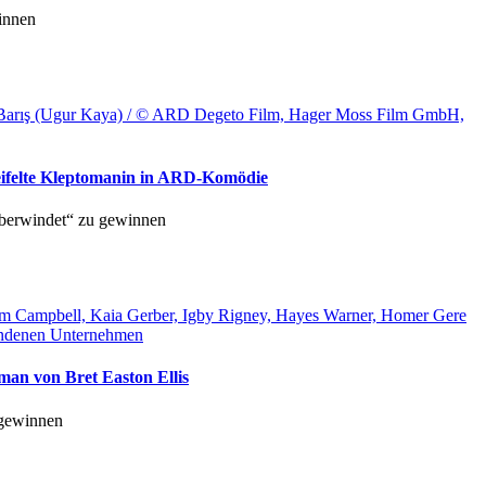
innen
hrer Barış (Ugur Kaya) / © ARD Degeto Film, Hager Moss Film GmbH,
weifelte Kleptomanin in ARD-Komödie
berwindet“ zu gewinnen
ham Campbell, Kaia Gerber, Igby Rigney, Hayes Warner, Homer Gere
bundenen Unternehmen
man von Bret Easton Ellis
 gewinnen