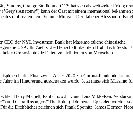
ky Studios, Orange Studio und OCS hat sich als weltweiter Erfolg erw
 ("Grey's Anatomy") kann der Cast mit einem international bekannten 
le des einflussreichen Dominic Morgan. Der Italiener Alessandro Borg
uer CEO der NYL Investment Bank hat Massimo etliche chinesische
 gegen die USA. Ihr Ziel ist die Herrschaft über den High-Tech-Sektor.
meln beide Großmächte die Daten von Millionen von Menschen.
tspielen in der Finanzwelt. Als es 2020 zur Corona-Pandemie kommt,
ie Jahre im Hintergrund ausgetragen wurde. Jetzt muss sich Massimo fü
chler, Harry Michell, Paul Chowdhry und Lars Mikkelsen. Verstärkun
der") und Clara Rosanger ("The Rain"). Die neuen Episoden werden vo
t. Für die Drehbücher zeichnen sich Frank Spotnitz, James Dormer, Nao