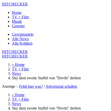
HITCHECKER
Home
TV + Film
Musik
Getestet
Gewinnspiele
Alle News
Alle Kritiken
HITCHECKER
HITCHECKER
» Home
TV + Film
News
Sky lässt zweite Staffel von ''Devils'' drehen
Anzeige –
Fehlt hier was?
/
Advertorial schalten
» Home
TV + Film
News
Sky lässt zweite Staffel von ''Devils'' drehen