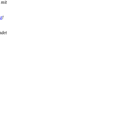
 mit
st
!
ndet