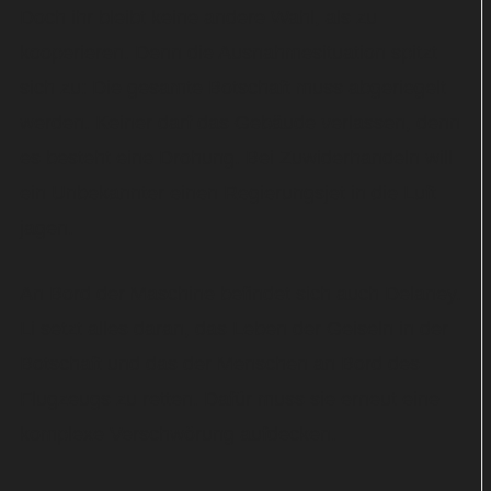
Doch ihr bleibt keine andere Wahl, als zu
kooperieren. Denn die Ausnahmesituation spitzt
sich zu: Die gesamte Botschaft muss abgeriegelt
werden. Keiner darf das Gebäude verlassen, denn
es besteht eine Drohung. Bei Zuwiderhandeln will
ein Unbekannter einen Regierungsjet in die Luft
jagen.
An Bord der Maschine befindet sich auch Delaney.
Li setzt alles daran, das Leben der Geiseln in der
Botschaft und das der Menschen an Bord des
Flugzeugs zu retten. Dafür muss sie erneut eine
komplexe Verschwörung aufdecken.