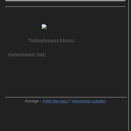
Notizbuch „Mein Serienplaner“ zu gewinnen
Teilnahmeschluss:
09.04.2026
Gewonnen hat:
Felix D. aus Bünde, Susanne R.
aus Waiblingen (1. Gewinnspielrunde), Hendrik T.
aus Berlin, Bernhard S. aus Pforzheim (2.
Gewinnspielrunde)
Anzeige –
Fehlt hier was?
/
Advertorial schalten
KOMMENTAR SCHREIBEN