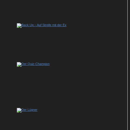
Sky serviert Staffel 3 des US-Krimihits
„Elsbeth“
Back Up – Auf Streife mit der Ex: So geht
es in der Krimi-Dramedy weiter
Show-Tipp im ZDF: Johannes B. Kerner
präsentiert neue Ausgabe von „Der Quiz-
Champion“