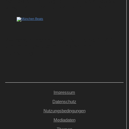
Komödie „Der Lügner“ mit Tarek Boudali
absolviert Free-TV-Premiere im Ersten
Zwischen Techno und Familienzoff: ZDF-
Vierteiler „München Beats“ feiert
Streaming-Premiere
Impressum
Datenschutz
Nutzungsbedingungen
Mediadaten