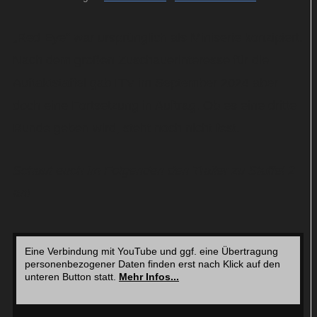
„Red Eye“ war ursprünglich als Miniserie konzipiert.
Nach dem großen Zuschauerinteresse für die
Auftaktstaffel gab ITV im September 2024 aber
doch eine Fortsetzung in Auftrag. Ob es eine dritte
Runde geben wird, steht noch nicht fest.
Schaut euch im Folgenden den Trailer zu Staffel 2
an!
Eine Verbindung mit YouTube und ggf. eine Übertragung
personenbezogener Daten finden erst nach Klick auf den
unteren Button statt.
Mehr Infos...