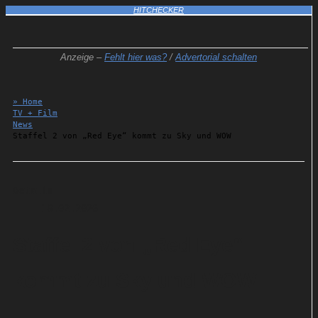
HITCHECKER
Anzeige –
Fehlt hier was?
/
Advertorial schalten
» Home
TV + Film
News
Staffel 2 von „Red Eye“ kommt zu Sky und WOW
Details
18.02.2026
Staffel 2 von „Red Eye“
kommt zu Sky und WOW