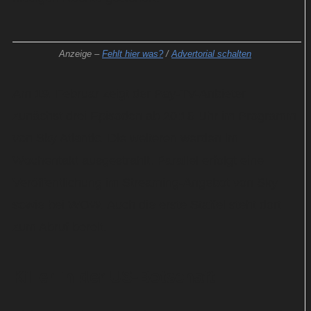
Anzeige –
Fehlt hier was?
/
Advertorial schalten
Am 19. Februar zeigt der Pay-TV-Anbieter
zunächst drei Episoden ab 20:15 Uhr im Programm
von Sky Atlantic. Die weiteren werden im
Wochentakt ausgestrahlt. Parallel erfolgt eine
Veröffentlichung im Streaming-Angebot von Sky
sowie bei WOW. Auch die erste Staffel steht dort
zum Abruf bereit.
Killer in der US-Botschaft