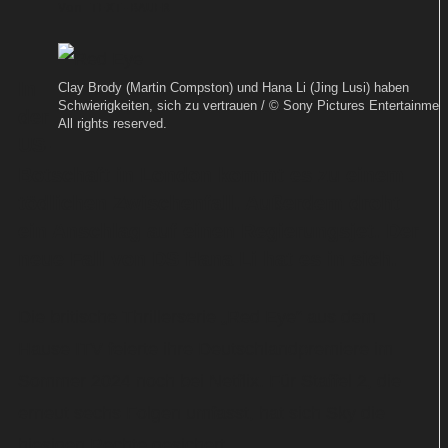
Von
TEXT-BAUER
In
Clay Brody (Martin Compston) und Hana Li (Jing Lusi) haben
Schwierigkeiten, sich zu vertrauen / © Sony Pictures Entertainmen
der
All rights reserved.
US-
Botschaft in London kommt es zu einem
tödlichen Zwischenfall. Außerdem droht
ein Anschlag auf einen Regierungsjet. Der
neue Fall von DS Hana Li hat es in sich.
Die britische Thrillerserie „Red Eye“ aus dem
Hause ITV feierte ihre Deutschlandpremiere im
Sommer 2024 noch bei Netflix. Für Staffel 2, die
erneut sechs Folgen umfasst, hat sich Sky die
hiesigen Rechte gesichert.