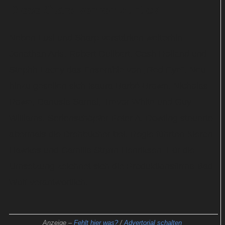
Diese Stars kehren zurück
Neben Lusi und Sharp verstärken weiterhin
Jonathan Aris, Robert Guilbert, Cash Holland und
Stephh Lacey das Ensemble von „Red Eye“. Neu
hinzu gesellen sich Isaura Barbé-Brown, Nicholas
Rowe, Danusia Samal, Trevor White und Guy
Williams. Serienschöpfer Peter A. Dowling steuerte
abermals die Drehbücher bei. Regie führten Kieron
Hawkes und Camilla Strøm Henriksen. Für die
Umsetzung zeichnet sich die Produktionsfirma Bad
Wolf verantwortlich.
Anzeige –
Fehlt hier was?
/
Advertorial schalten