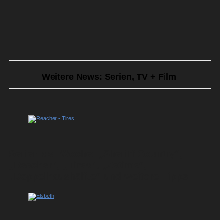
Weitere News: Serien, TV + Film
Serien der Woche: „Sheriff Country“,
„Reacher“, „Tires“, „Zatima“,
„Doppelhaushälfte“ und weitere Tipps