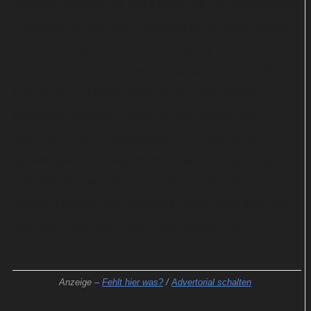
Richard Armitage ist nicht mehr als Hauptdarsteller
mit dabei, da sich die Fortsetzung um einen neuen
Fall der Ermittlerin DS Hana Li (Jing Lusi) dreht.
Bei Festlichkeiten in der US-Botschaft in London
kommt es zu einem Mord. Generaldirektorin
Madeline Delaney (Lesley Sharp) fordert die
krisenerprobte Protagonistin an. Diese ist vor Ort
gezwungen, mit Clay Brody (Martin Compston)
zusammenzuarbeiten, inzwischen tätig als
Sicherheitschef der Botschaft. Hana traut ihm nicht
über den Weg, da er sie einst verraten hat.
Anzeige –
Fehlt hier was?
/
Advertorial schalten