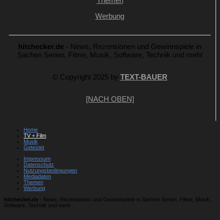
Themen
Werbung
hitchecker.de
- News, Rezensionen und Gewinnspiele in
Sachen Serien, Filme, Musik, Software, Technik und mehr
© Copyright 2025 by
TEXT-BAUER
[NACH OBEN]
Home
TV + Film
Musik
Getestet
Impressum
Datenschutz
Nutzungsbedingungen
Mediadaten
Themen
Werbung
hitchecker.de
- News, Rezensionen und Gewinnspiele in Sachen Serien, Filme, Musik,
Software, Technik und mehr