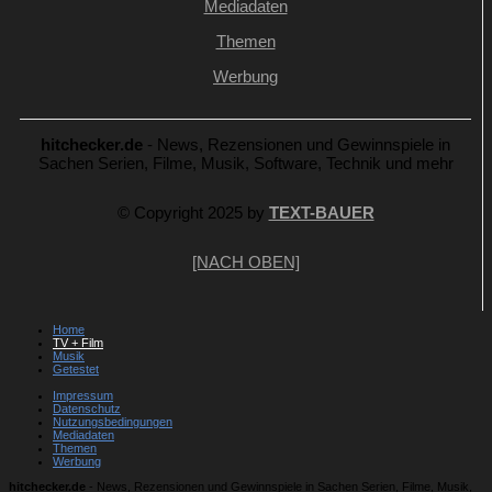
Mediadaten
Themen
Werbung
hitchecker.de
- News, Rezensionen und Gewinnspiele in
Sachen Serien, Filme, Musik, Software, Technik und mehr
© Copyright 2025 by
TEXT-BAUER
[NACH OBEN]
Home
TV + Film
Musik
Getestet
Impressum
Datenschutz
Nutzungsbedingungen
Mediadaten
Themen
Werbung
hitchecker.de
- News, Rezensionen und Gewinnspiele in Sachen Serien, Filme, Musik,