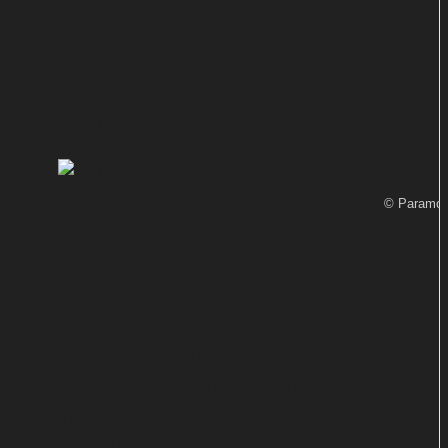
verhängnisvolle Affäre“ und
„Rabbit Hole“
Von
TEXT-BAUER
Die beiden US-Serien „Eine
© Paramou
verhängnisvolle Affäre“ und „Rabbit
Hole“ sind schon wieder Geschichte.
Der US-Streaming-Dienst Paramount+
veröffentlicht zwar keine offiziellen Abrufzahlen.
Doch die beiden eigenproduzierten Serien „Eine
verhängnisvolle Affäre“ und „Rabbit Hole“ dürften
kein übermäßig großes Publikum vor die